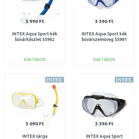
5 990 Ft
3 390 Ft
INTEX Aqua Sport kék
INTEX Aqua Sport kék
búvárkészlet 55962
búvárszemüveg 55981
RAKTÁRON
RAKTÁRON
KOSÁRBA
KOSÁRBA
Összehasonlítás
Összehasonlítás
3 090 Ft
3 390 Ft
INTEX sárga
INTEX Aqua Sport