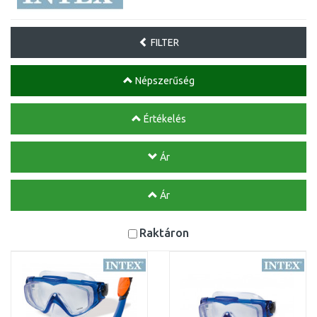
FILTER
Népszerűség
Értékelés
Ár
Ár
Raktáron