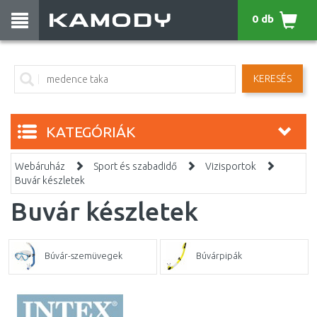
0 db
KERESÉS
KATEGÓRIÁK
Webáruház
Sport és szabadidő
Vizisportok
Buvár készletek
Buvár készletek
Búvár-szemüvegek
Búvárpipák