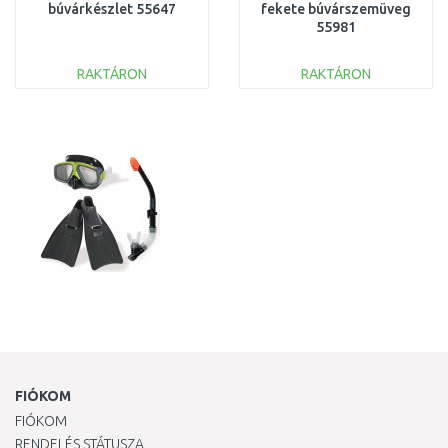
búvárkészlet 55647
fekete búvárszemüveg
55981
RAKTÁRON
RAKTÁRON
KOSÁRBA
KOSÁRBA
Összehasonlítás
Összehasonlítás
FIÓKOM
FIÓKOM
RENDELÉS STÁTUSZA