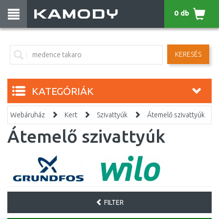
0 db
KERESÉS
KATEGÓRIÁK
Webáruház
Kert
Szivattyúk
Átemelő szivattyúk
Átemelő szivattyúk
FILTER