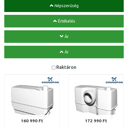
Népszerűség
Értékelés
Ár
Ár
Raktáron
160 990 Ft
172 990 Ft