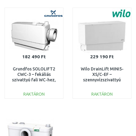
KOSÁRBA
KOSÁRBA
Összehasonlítás
Összehasonlítás
182 490 Ft
229 190 Ft
Grundfos SOLOLIFT2
Wilo DrainLift MINI5-
CWC-3 – fekáliás
XS/C-EF –
szivattyú fali WC-hez,
szennyvízszivattyú
zuhanyhoz és mosdóhoz
mosdóhoz, zuhanyhoz
97775316
és kazánhoz 6095129
RAKTÁRON
RAKTÁRON
KOSÁRBA
KOSÁRBA
Összehasonlítás
Összehasonlítás