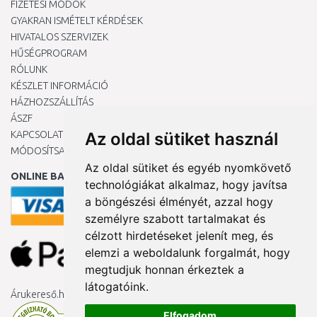
FIZETÉSI MÓDOK
GYAKRAN ISMÉTELT KÉRDÉSEK
HIVATALOS SZERVIZEK
HŰSÉGPROGRAM
RÓLUNK
KÉSZLET INFORMÁCIÓ
HÁZHOZSZÁLLÍTÁS
ÁSZF
KAPCSOLAT
Az oldal sütiket használ
MÓDOSÍTSA A COOKIE-BEÁLLÍTÁSAIMAT
Az oldal sütiket és egyéb nyomkövető
ONLINE BANKKÁRTYÁVAL
technológiákat alkalmaz, hogy javítsa
a böngészési élményét, azzal hogy
személyre szabott tartalmakat és
célzott hirdetéseket jelenít meg, és
elemzi a weboldalunk forgalmát, hogy
megtudjuk honnan érkeztek a
látogatóink.
Árukereső.hu
Elfogadom