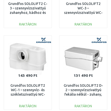
Grundfos SOLOLIFT2 C-
Grundfos SOLOLIFT2
3 – szennyvízszivattyú
WC-3 –
zuhanyhoz, kádhoz és
szennyvízszivattyú WC-
mosógéphez 97775317
hez, zuhanyhoz és
mosdóhoz 97775315
RAKTÁRON
RAKTÁRON
KOSÁRBA
KOSÁRBA
Összehasonlítás
Összehasonlítás
143 490 Ft
131 490 Ft
Grundfos SOLOLIFT2
Grundfos SOLOLIFT2 D-
WC-1 – szennyvíz- és
2 – szennyvízszivattyú
székletszivattyú WC-
fekália nélkül - zuhany,
hez és mosdóhoz
mosdó, bidé 97775318
97775314
RAKTÁRON
RAKTÁRON