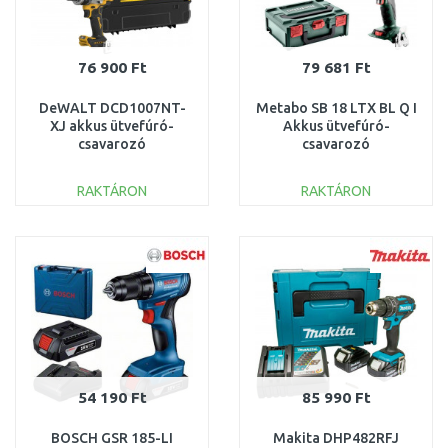
76 900 Ft
79 681 Ft
DeWALT DCD1007NT-
Metabo SB 18 LTX BL Q I
XJ akkus ütvefúró-
Akkus ütvefúró-
csavarozó
csavarozó
(169Nm/18V/akku és
(130Nm/18V/akku
tölto nélkül) Tstak
nélkül) MetaBOX
RAKTÁRON
RAKTÁRON
602361840
KOSÁRBA
KOSÁRBA
Összehasonlítás
Összehasonlítás
54 190 Ft
85 990 Ft
BOSCH GSR 185-LI
Makita DHP482RFJ