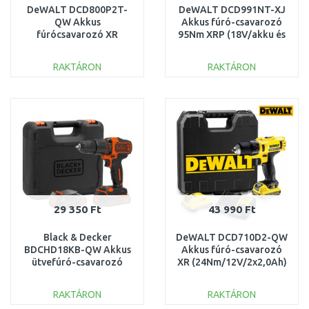
DeWALT DCD800P2T-
DeWALT DCD991NT-XJ
QW Akkus
Akkus fúró-csavarozó
fúrócsavarozó XR
95Nm XRP (18V/akku és
(90Nm/18V/2x5,0Ah)
töltő nélkül) Tstak
Tstak
RAKTÁRON
RAKTÁRON
KOSÁRBA
KOSÁRBA
Összehasonlítás
Összehasonlítás
29 350 Ft
43 990 Ft
Black & Decker
DeWALT DCD710D2-QW
BDCHD18KB-QW Akkus
Akkus fúró-csavarozó
ütvefúró-csavarozó
XR (24Nm/12V/2x2,0Ah)
(40Nm/18V/2x1,5Ah)
koffer
koffer
RAKTÁRON
RAKTÁRON