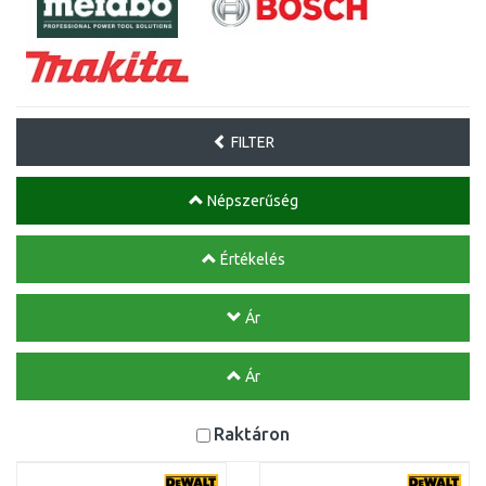
FILTER
Népszerűség
Értékelés
Ár
Ár
Raktáron