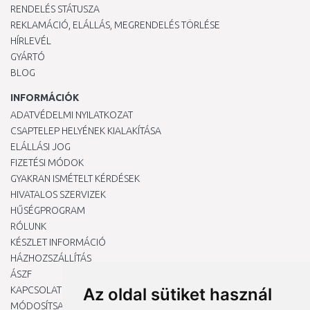
RENDELÉS STÁTUSZA
REKLAMÁCIÓ, ELÁLLÁS, MEGRENDELÉS TÖRLÉSE
HÍRLEVÉL
GYÁRTÓ
BLOG
INFORMÁCIÓK
ADATVÉDELMI NYILATKOZAT
CSAPTELEP HELYÉNEK KIALAKÍTÁSA
ELÁLLÁSI JOG
FIZETÉSI MÓDOK
GYAKRAN ISMÉTELT KÉRDÉSEK
HIVATALOS SZERVIZEK
HŰSÉGPROGRAM
RÓLUNK
KÉSZLET INFORMÁCIÓ
HÁZHOZSZÁLLÍTÁS
ÁSZF
KAPCSOLAT
Az oldal sütiket használ
MÓDOSÍTSA A COOKIE-BEÁLLÍTÁSAIMAT