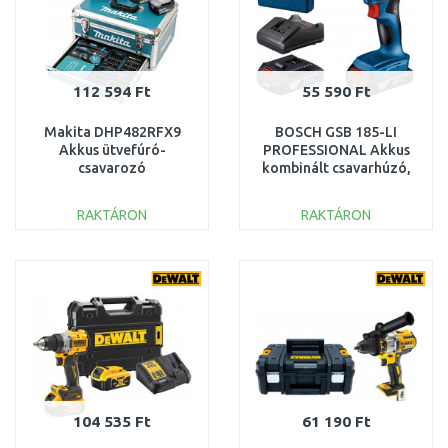
112 594 Ft
55 590 Ft
Makita DHP482RFX9
BOSCH GSB 185-LI
Akkus ütvefúró-
PROFESSIONAL Akkus
csavarozó
kombinált csavarhúzó,
(2x3,0Ah/18V)+alumínium
2x 2,0 Ah, L-BOXX
koffer+tartozékszett
06019K3100
RAKTÁRON
RAKTÁRON
KOSÁRBA
KOSÁRBA
Összehasonlítás
Összehasonlítás
104 535 Ft
61 190 Ft