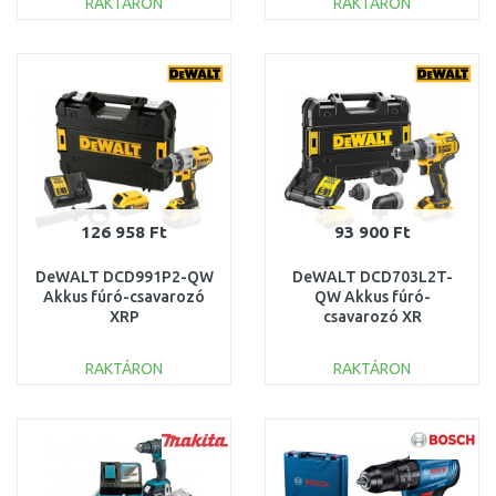
RAKTÁRON
RAKTÁRON
KOSÁRBA
KOSÁRBA
Összehasonlítás
Összehasonlítás
126 958 Ft
93 900 Ft
DeWALT DCD991P2-QW
DeWALT DCD703L2T-
Akkus fúró-csavarozó
QW Akkus fúró-
XRP
csavarozó XR
(95Nm/18V/2x5,0Ah)
(57Nm/12V/2x3,0Ah)
Tstak
Tstak
RAKTÁRON
RAKTÁRON
KOSÁRBA
KOSÁRBA
Összehasonlítás
Összehasonlítás