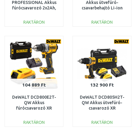
PROFESSIONAL Akkus
Akkus ütvefúró-
fúrócsavarozó 2x2Ah,
csavarbehajtó Li-ion
szerszámkoffer
LXT
06019K3000
(62Nm/18V/2x3,0Ah)
RAKTÁRON
RAKTÁRON
Makpac
KOSÁRBA
KOSÁRBA
Összehasonlítás
Összehasonlítás
104 889 Ft
132 900 Ft
DeWALT DCD800E2T-
DeWALT DCD805H2T-
QW Akkus
QW Akkus ütvefúró-
fúrócsavarozó XR
csavarozó XR
PowerStack
PowerStack
(90Nm/18V/2x1,7Ah)
(90Nm/18V/2x5,0Ah)
RAKTÁRON
RAKTÁRON
Tstak
Tstak
KOSÁRBA
KOSÁRBA