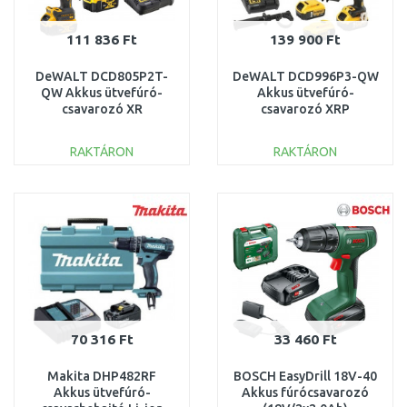
111 836 Ft
139 900 Ft
DeWALT DCD805P2T-
DeWALT DCD996P3-QW
QW Akkus ütvefúró-
Akkus ütvefúró-
csavarozó XR
csavarozó XRP
(90Nm/18V/2x5,0Ah)
(95Nm/18V/3x5,0Ah)
Tstak
Tstak
RAKTÁRON
RAKTÁRON
KOSÁRBA
KOSÁRBA
Összehasonlítás
Összehasonlítás
70 316 Ft
33 460 Ft
Makita DHP482RF
BOSCH EasyDrill 18V-40
Akkus ütvefúró-
Akkus fúrócsavarozó