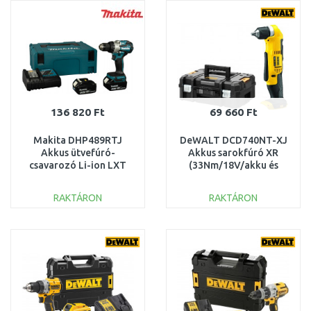
Összehasonlítás
Összehasonlítás
136 820 Ft
69 660 Ft
Makita DHP489RTJ
DeWALT DCD740NT-XJ
Akkus ütvefúró-
Akkus sarokfúró XR
csavarozó Li-ion LXT
(33Nm/18V/akku és
(18V/2x5,0Ah) Makpac
töltő nélkül) Tstak
RAKTÁRON
RAKTÁRON
KOSÁRBA
KOSÁRBA
Összehasonlítás
Összehasonlítás