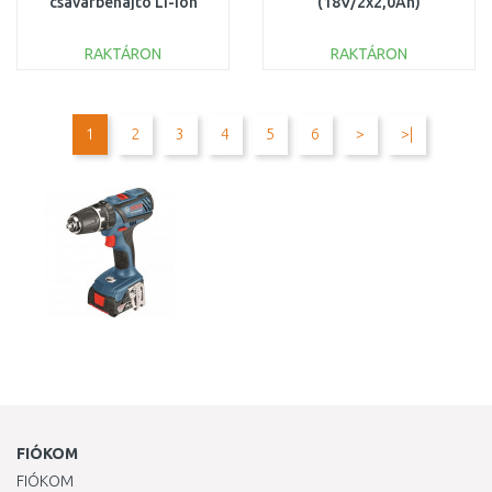
csavarbehajtó Li-ion
(18V/2x2,0Ah)
LXT
06039D8005
(62Nm/18V/1x3,0Ah)
RAKTÁRON
RAKTÁRON
koffer
KOSÁRBA
KOSÁRBA
Összehasonlítás
Összehasonlítás
1
2
3
4
5
6
>
>|
FIÓKOM
FIÓKOM