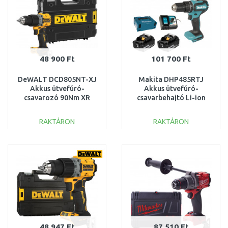
48 900 Ft
101 700 Ft
DeWALT DCD805NT-XJ
Makita DHP485RTJ
Akkus ütvefúró-
Akkus ütvefúró-
csavarozó 90Nm XR
csavarbehajtó Li-ion
(18V/akku és töltő
LXT (2x5,0Ah/18V)
nélkül) Tstak
Makpac
RAKTÁRON
RAKTÁRON
KOSÁRBA
KOSÁRBA
Összehasonlítás
Összehasonlítás
48 947 Ft
87 510 Ft