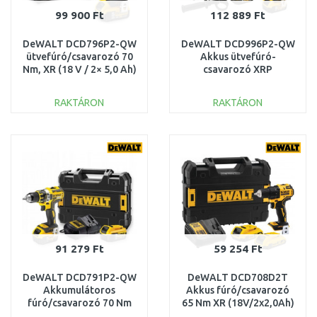
99 900 Ft
112 889 Ft
DeWALT DCD796P2-QW
DeWALT DCD996P2-QW
ütvefúró/csavarozó 70
Akkus ütvefúró-
Nm, XR (18 V / 2× 5,0 Ah)
csavarozó XRP
– TSTAK kofferben.
(95Nm/18V/2x5,0Ah)
Tstak
RAKTÁRON
RAKTÁRON
KOSÁRBA
KOSÁRBA
Összehasonlítás
Összehasonlítás
91 279 Ft
59 254 Ft
DeWALT DCD791P2-QW
DeWALT DCD708D2T
Akkumulátoros
Akkus fúró/csavarozó
fúró/csavarozó 70 Nm
65 Nm XR (18V/2x2,0Ah)
XR (18 V / 2×5,0 Ah)
Tstak