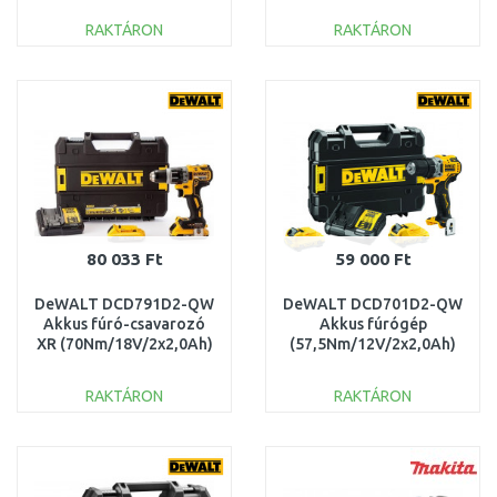
Tstak koffer
RAKTÁRON
RAKTÁRON
KOSÁRBA
KOSÁRBA
Összehasonlítás
Összehasonlítás
80 033 Ft
59 000 Ft
DeWALT DCD791D2-QW
DeWALT DCD701D2-QW
Akkus fúró-csavarozó
Akkus fúrógép
XR (70Nm/18V/2x2,0Ah)
(57,5Nm/12V/2x2,0Ah)
Tstak
Tstak
RAKTÁRON
RAKTÁRON
KOSÁRBA
KOSÁRBA
Összehasonlítás
Összehasonlítás