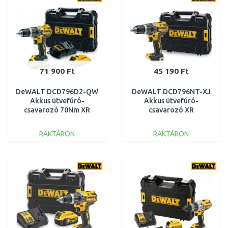
71 900 Ft
45 190 Ft
DeWALT DCD796D2-QW
DeWALT DCD796NT-XJ
Akkus ütvefúró-
Akkus ütvefúró-
csavarozó 70Nm XR
csavarozó XR
(18V/2x2,0Ah) Tstak
(70Nm/18V/akku és
töltő nélkül) Tstak
RAKTÁRON
RAKTÁRON
KOSÁRBA
KOSÁRBA
Összehasonlítás
Összehasonlítás