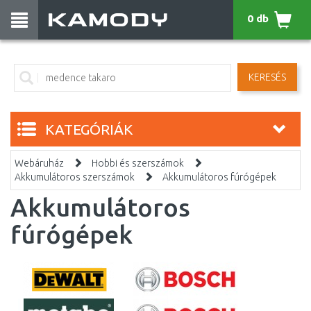
0 db
KERESÉS
KATEGÓRIÁK
Webáruház
Hobbi és szerszámok
Akkumulátoros szerszámok
Akkumulátoros fúrógépek
Akkumulátoros
fúrógépek