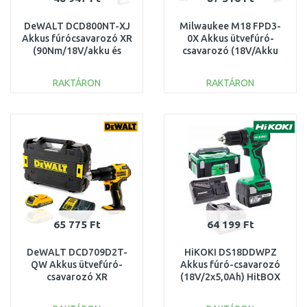
DeWALT DCD800NT-XJ
Milwaukee M18 FPD3-
Akkus fúrócsavarozó XR
0X Akkus ütvefúró-
(90Nm/18V/akku és
csavarozó (18V/Akku
töltő nélkül) Tstak
nélkül) HD kofferben
4933479859
RAKTÁRON
RAKTÁRON
KOSÁRBA
KOSÁRBA
Összehasonlítás
Összehasonlítás
65 775 Ft
64 199 Ft
DeWALT DCD709D2T-
HiKOKI DS18DDWPZ
QW Akkus ütvefúró-
Akkus fúró-csavarozó
csavarozó XR
(18V/2x5,0Ah) HitBOX
(65Nm/18V/2x2,0Ah)
Tstak