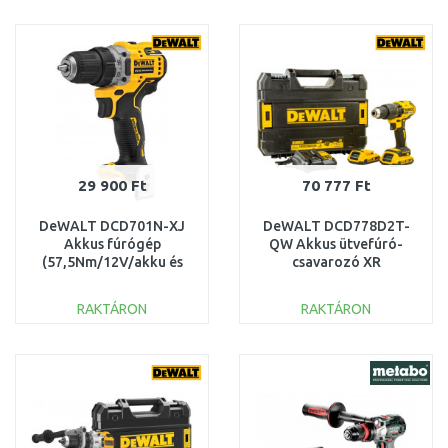
KOSÁRBA
KOSÁRBA
Összehasonlítás
Összehasonlítás
29 900 Ft
70 777 Ft
DeWALT DCD701N-XJ
DeWALT DCD778D2T-
Akkus fúrógép
QW Akkus ütvefúró-
(57,5Nm/12V/akku és
csavarozó XR
töltő nélkül)
(65Nm/18V/2x2,0Ah)
Tstak
RAKTÁRON
RAKTÁRON
KOSÁRBA
KOSÁRBA
Összehasonlítás
Összehasonlítás