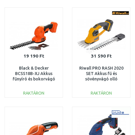
KOSÁRBA
KOSÁRBA
Összehasonlítás
Összehasonlítás
19 190 Ft
31 590 Ft
Black & Decker
Riwall PRO RASH 2020
BCSS18B-XJ Akkus
SET Akkus fű és
fűnyíró és bokorvágó
sövényvágó olló
olló (20cm/18V/akku és
(20V/1x2,0Ah) AH41F220101
töltő nélkül)
RAKTÁRON
RAKTÁRON
KOSÁRBA
KOSÁRBA
Összehasonlítás
Összehasonlítás