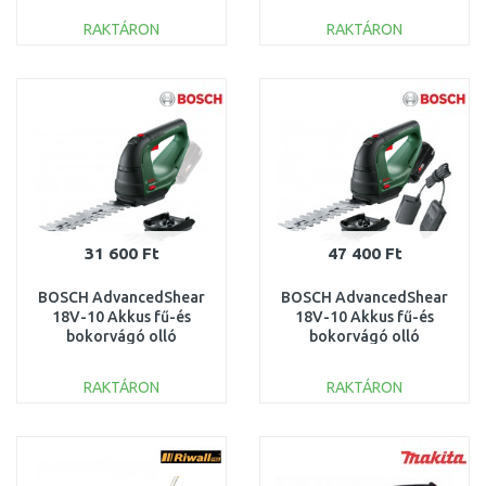
RAKTÁRON
RAKTÁRON
KOSÁRBA
KOSÁRBA
Összehasonlítás
Összehasonlítás
31 600 Ft
47 400 Ft
BOSCH AdvancedShear
BOSCH AdvancedShear
18V-10 Akkus fű-és
18V-10 Akkus fű-és
bokorvágó olló
bokorvágó olló
(18V/akku, töltő nélkül)
(18V/1x2,0Ah)0600857000
0600857001
RAKTÁRON
RAKTÁRON
KOSÁRBA
KOSÁRBA
Összehasonlítás
Összehasonlítás