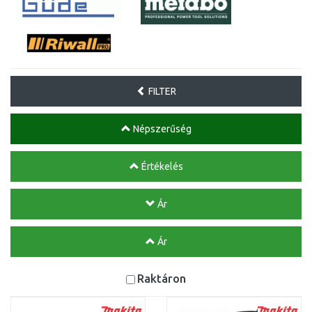
FILTER
Népszerűség
Értékelés
Ár
Ár
Raktáron