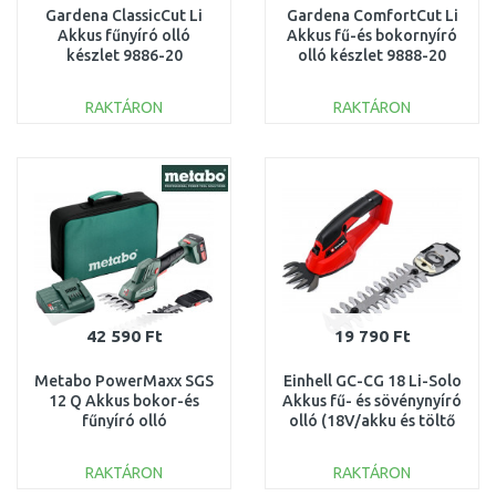
Gardena ClassicCut Li
Gardena ComfortCut Li
Akkus fűnyíró olló
Akkus fű-és bokornyíró
készlet 9886-20
olló készlet 9888-20
RAKTÁRON
RAKTÁRON
KOSÁRBA
KOSÁRBA
Összehasonlítás
Összehasonlítás
42 590 Ft
19 790 Ft
Metabo PowerMaxx SGS
Einhell GC-CG 18 Li-Solo
12 Q Akkus bokor-és
Akkus fű- és sövénynyíró
fűnyíró olló
olló (18V/akku és töltő
(12V/1x2,0Ah)
nélkül) 3410370
601608500
RAKTÁRON
RAKTÁRON