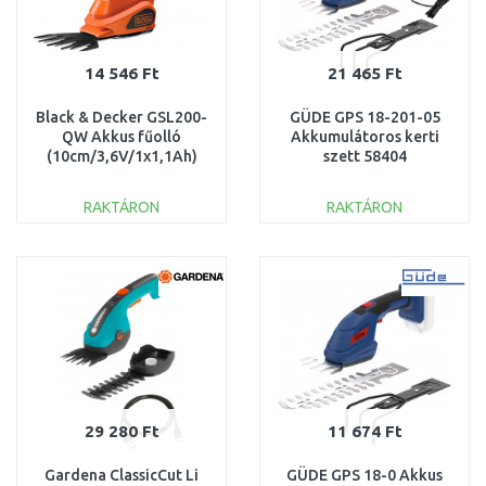
14 546 Ft
21 465 Ft
Black & Decker GSL200-
GÜDE GPS 18-201-05
QW Akkus fűolló
Akkumulátoros kerti
(10cm/3,6V/1x1,1Ah)
szett 58404
RAKTÁRON
RAKTÁRON
KOSÁRBA
KOSÁRBA
Összehasonlítás
Összehasonlítás
29 280 Ft
11 674 Ft
Gardena ClassicCut Li
GÜDE GPS 18-0 Akkus