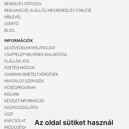
RENDELÉS STÁTUSZA
REKLAMÁCIÓ, ELÁLLÁS, MEGRENDELÉS TÖRLÉSE
HÍRLEVÉL
GYÁRTÓ
BLOG
INFORMÁCIÓK
ADATVÉDELMI NYILATKOZAT
CSAPTELEP HELYÉNEK KIALAKÍTÁSA
ELÁLLÁSI JOG
FIZETÉSI MÓDOK
GYAKRAN ISMÉTELT KÉRDÉSEK
HIVATALOS SZERVIZEK
HŰSÉGPROGRAM
RÓLUNK
KÉSZLET INFORMÁCIÓ
HÁZHOZSZÁLLÍTÁS
ÁSZF
KAPCSOLAT
Az oldal sütiket használ
MÓDOSÍTSA A COOKIE-BEÁLLÍTÁSAIMAT