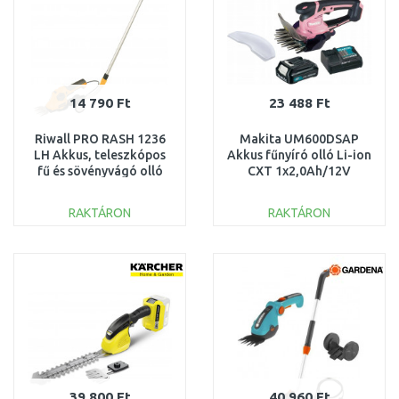
14 790 Ft
23 488 Ft
Riwall PRO RASH 1236
Makita UM600DSAP
LH Akkus, teleszkópos
Akkus fűnyíró olló Li-ion
fű és sövényvágó olló
CXT 1x2,0Ah/12V
3,6 V AH41E1901002B
(Makita Pink)
RAKTÁRON
RAKTÁRON
KOSÁRBA
KOSÁRBA
Összehasonlítás
Összehasonlítás
39 800 Ft
40 960 Ft