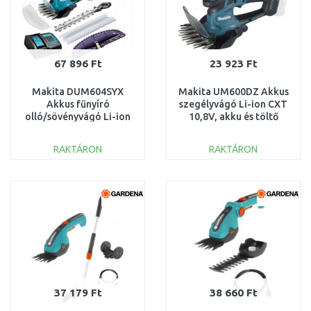
67 896 Ft
23 923 Ft
Makita DUM604SYX
Makita UM600DZ Akkus
Akkus fűnyíró
szegélyvágó Li-ion CXT
olló/sövényvágó Li-ion
10,8V, akku és töltő
LXT (1x1,5Ah/18V)
nélkül
RAKTÁRON
RAKTÁRON
KOSÁRBA
KOSÁRBA
Összehasonlítás
Összehasonlítás
37 179 Ft
38 660 Ft