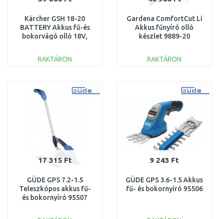
Kärcher GSH 18-20
Gardena ComfortCut Li
BATTERY Akkus fű-és
Akkus fűnyíró olló
bokorvágó olló 18V,
készlet 9889-20
akku és töltő nélkül
1.444-200.0
RAKTÁRON
RAKTÁRON
KOSÁRBA
KOSÁRBA
Összehasonlítás
Összehasonlítás
17 315 Ft
9 243 Ft
GÜDE GPS 7.2-1.5
GÜDE GPS 3.6-1.5 Akkus
Teleszkópos akkus fű-
fű- és bokornyíró 95506
és bokornyíró 95507