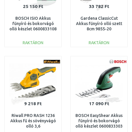
25 150 Ft
33 782 Ft
BOSCH ISIO Akkus
Gardena ClassicCut
fűnyíró és bokorvágó
Akkus fűnyíró olló szett
olló készlet 0600833108
8cm 9855-20
RAKTÁRON
RAKTÁRON
KOSÁRBA
KOSÁRBA
Összehasonlítás
Összehasonlítás
9 218 Ft
17 090 Ft
Riwall PRO RASH 1236
BOSCH EasyShear Akkus
Akkus fű és sövényvágó
fűnyíró és bokorvágó
olló 3,6
olló készlet 0600833303
V AH41E1901001B