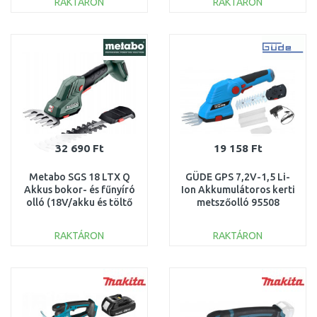
RAKTÁRON
RAKTÁRON
KOSÁRBA
KOSÁRBA
Összehasonlítás
Összehasonlítás
32 690 Ft
19 158 Ft
Metabo SGS 18 LTX Q
GÜDE GPS 7,2V-1,5 Li-
Akkus bokor- és fűnyíró
Ion Akkumulátoros kerti
olló (18V/akku és töltő
metszőolló 95508
nélkül) 601609850
RAKTÁRON
RAKTÁRON
KOSÁRBA
KOSÁRBA
Összehasonlítás
Összehasonlítás