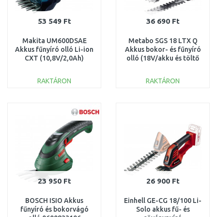
53 549 Ft
36 690 Ft
Makita UM600DSAE
Metabo SGS 18 LTX Q
Akkus fűnyíró olló Li-ion
Akkus bokor- és fűnyíró
CXT (10,8V/2,0Ah)
olló (18V/akku és töltő
nélkül) 601609840
RAKTÁRON
RAKTÁRON
KOSÁRBA
KOSÁRBA
Összehasonlítás
Összehasonlítás
23 950 Ft
26 900 Ft
BOSCH ISIO Akkus
Einhell GE-CG 18/100 Li-
fűnyíró és bokorvágó
Solo akkus fű- és