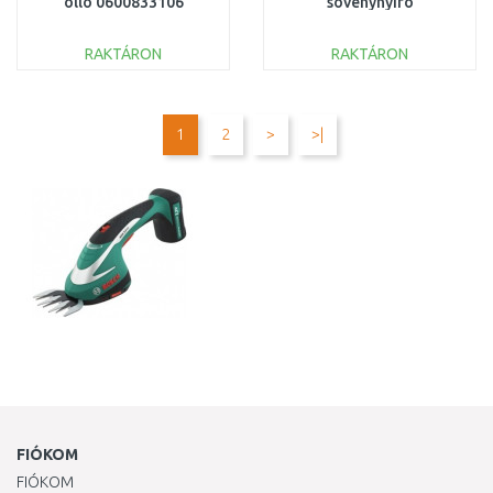
olló 0600833106
sövénynyíró
(18V/Akkumulátor és
nélkül) 3410313
RAKTÁRON
RAKTÁRON
KOSÁRBA
KOSÁRBA
Összehasonlítás
Összehasonlítás
1
2
>
>|
FIÓKOM
FIÓKOM