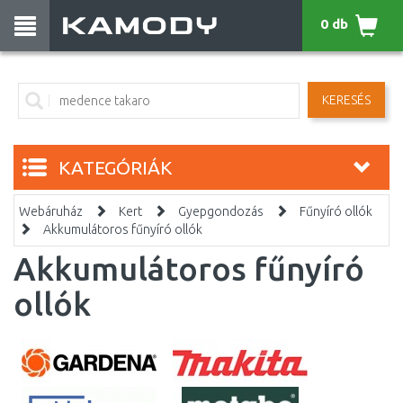
0 db
KERESÉS
KATEGÓRIÁK
Webáruház
Kert
Gyepgondozás
Fűnyíró ollók
Akkumulátoros fűnyíró ollók
Akkumulátoros fűnyíró
ollók