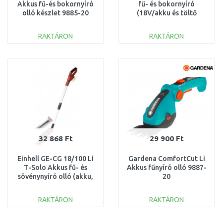
Akkus fű-és bokornyíró
fű- és bokornyíró
olló készlet 9885-20
(18V/akku és töltő
nélkül) 58405
RAKTÁRON
RAKTÁRON
KOSÁRBA
KOSÁRBA
Összehasonlítás
Összehasonlítás
32 868 Ft
29 900 Ft
Einhell GE-CG 18/100 Li
Gardena ComfortCut Li
T-Solo Akkus fű- és
Akkus fűnyíró olló 9887-
sövénynyíró olló (akku,
20
töltő nélkül) 3410310
RAKTÁRON
RAKTÁRON
KOSÁRBA
KOSÁRBA