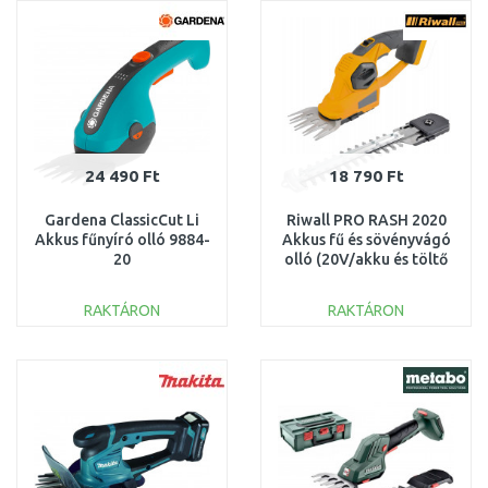
Összehasonlítás
Összehasonlítás
24 490 Ft
18 790 Ft
Gardena ClassicCut Li
Riwall PRO RASH 2020
Akkus fűnyíró olló 9884-
Akkus fű és sövényvágó
20
olló (20V/akku és töltő
nélkül) AH41F2201011B
RAKTÁRON
RAKTÁRON
KOSÁRBA
KOSÁRBA
Összehasonlítás
Összehasonlítás