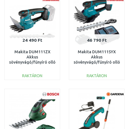
24 490 Ft
46 790 Ft
Makita DUM111ZX
Makita DUM111SYX
Akkus
Akkus
sövényvágó/fűnyíró olló
sövényvágó/fűnyíró olló
Li-ion LXT 18V akku és
Li-ion LXT (1x1,5Ah
töltő nélkül
/18V)
RAKTÁRON
RAKTÁRON
KOSÁRBA
KOSÁRBA
Összehasonlítás
Összehasonlítás