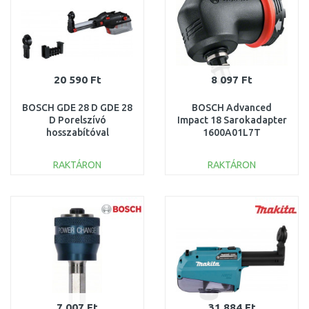
20 590 Ft
8 097 Ft
BOSCH GDE 28 D GDE 28
BOSCH Advanced
D Porelszívó
Impact 18 Sarokadapter
hosszabítóval
1600A01L7T
1600A021BH
RAKTÁRON
RAKTÁRON
KOSÁRBA
KOSÁRBA
Összehasonlítás
Összehasonlítás
7 007 Ft
31 884 Ft