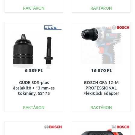
RAKTÁRON
RAKTÁRON
KOSÁRBA
KOSÁRBA
Összehasonlítás
Összehasonlítás
6 389 Ft
16 870 Ft
GÜDE SDS-plus
BOSCH GFA 12-M
átalakító + 13 mm-es
PROFESSIONAL
tokmány, 58175
FlexiClick adapter
1600A037MD
RAKTÁRON
RAKTÁRON
KOSÁRBA
KOSÁRBA
Összehasonlítás
Összehasonlítás