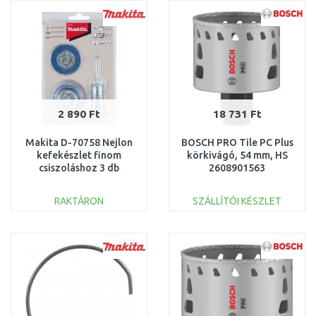
Összehasonlítás
Összehasonlítás
2 890 Ft
18 731 Ft
Makita D-70758 Nejlon
BOSCH PRO Tile PC Plus
kefekészlet finom
körkivágó, 54 mm, HS
csiszoláshoz 3 db
2608901563
RAKTÁRON
SZÁLLÍTÓI KÉSZLET
KOSÁRBA
KOSÁRBA
Összehasonlítás
Összehasonlítás