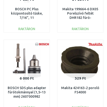
BOSCH PC Plus
Makita 199664-6 DX05
központosító tüske,
Porelszívó feltét
7/16", 11
DHR182 fúró-
mm 2608594265
vésőkalapácshoz
RAKTÁRON
RAKTÁRON
KOSÁRBA
KOSÁRBA
Összehasonlítás
Összehasonlítás
6 000 Ft
329 Ft
BOSCH SDS plus adapter
Makita 424163-2 poroló
fúrótokmánnyal (1,5–13
FS4000
mm) 2607000982