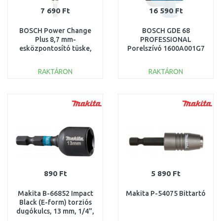
7 690 Ft
16 590 Ft
BOSCH Power Change
BOSCH GDE 68
Plus 8,7 mm-
PROFESSIONAL
esközpontosító tüske,
Porelszívó 1600A001G7
3/8", és HSS-G 7,15x85
mm-es fúró
RAKTÁRON
RAKTÁRON
KOSÁRBA
KOSÁRBA
Összehasonlítás
Összehasonlítás
890 Ft
5 890 Ft
Makita B-66852 Impact
Makita P-54075 Bittartó
Black (E-form) torziós
dugókulcs, 13 mm, 1/4",
50 mm