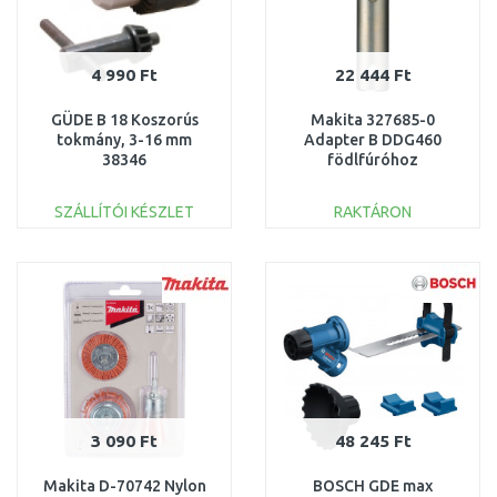
4 990 Ft
22 444 Ft
GÜDE B 18 Koszorús
Makita 327685-0
tokmány, 3-16 mm
Adapter B DDG460
38346
födlfúróhoz
SZÁLLÍTÓI KÉSZLET
RAKTÁRON
KOSÁRBA
KOSÁRBA
Összehasonlítás
Összehasonlítás
3 090 Ft
48 245 Ft
Makita D-70742 Nylon
BOSCH GDE max