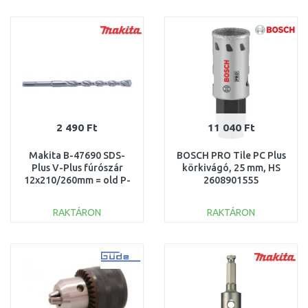
KOSÁRBA
KOSÁRBA
Összehasonlítás
Összehasonlítás
2 490 Ft
11 040 Ft
Makita B-47690 SDS-
BOSCH PRO Tile PC Plus
Plus V-Plus fúrószár
körkivágó, 25 mm, HS
12x210/260mm = old P-
2608901555
29505
RAKTÁRON
RAKTÁRON
KOSÁRBA
KOSÁRBA
Összehasonlítás
Összehasonlítás