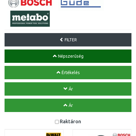
FILTER
Népszerűség
Értékelés
Ár
Ár
Raktáron