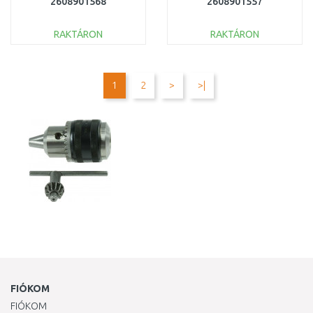
2608901568
2608901557
RAKTÁRON
RAKTÁRON
KOSÁRBA
KOSÁRBA
Összehasonlítás
Összehasonlítás
1
2
>
>|
FIÓKOM
FIÓKOM