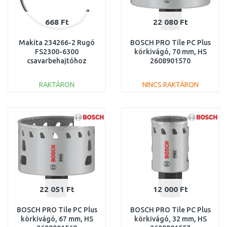
668 Ft
22 080 Ft
Makita 234266-2 Rugó
BOSCH PRO Tile PC Plus
FS2300-6300
körkivágó, 70 mm, HS
csavarbehajtóhoz
2608901570
RAKTÁRON
NINCS RAKTÁRON
KOSÁRBA
KOSÁRBA
Összehasonlítás
Összehasonlítás
22 051 Ft
12 000 Ft
BOSCH PRO Tile PC Plus
BOSCH PRO Tile PC Plus
körkivágó, 67 mm, HS
körkivágó, 32 mm, HS