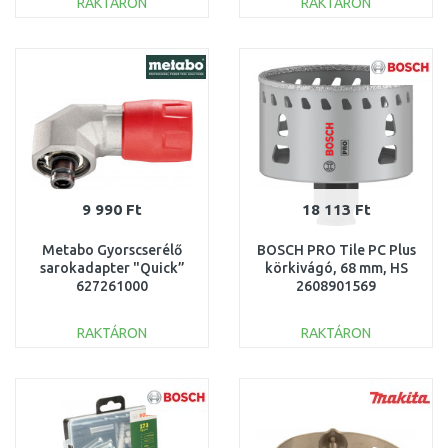
RAKTÁRON
RAKTÁRON
KOSÁRBA
KOSÁRBA
Összehasonlítás
Összehasonlítás
9 990 Ft
18 113 Ft
Metabo Gyorscserélő
BOSCH PRO Tile PC Plus
sarokadapter "Quick”
körkivágó, 68 mm, HS
627261000
2608901569
RAKTÁRON
RAKTÁRON
KOSÁRBA
KOSÁRBA
Összehasonlítás
Összehasonlítás