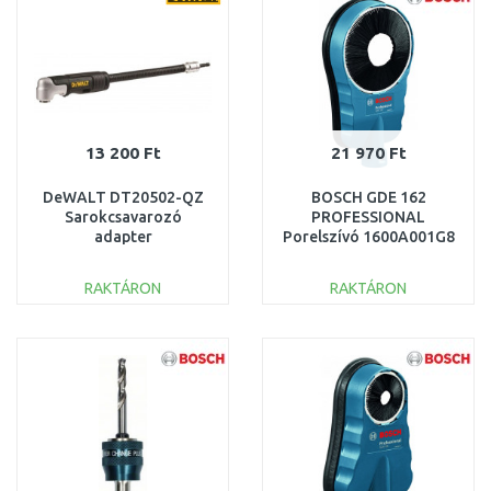
13 200 Ft
21 970 Ft
DeWALT DT20502-QZ
BOSCH GDE 162
Sarokcsavarozó
PROFESSIONAL
adapter
Porelszívó 1600A001G8
ütvecsavarozóhoz
350mm 90°, 1/4", 3
RAKTÁRON
RAKTÁRON
részes
KOSÁRBA
KOSÁRBA
Összehasonlítás
Összehasonlítás