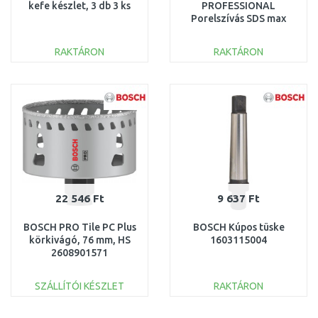
kefe készlet, 3 db 3 ks
PROFESSIONAL
Porelszívás SDS max
rendszerrel
1600A033BA
RAKTÁRON
RAKTÁRON
KOSÁRBA
KOSÁRBA
Összehasonlítás
Összehasonlítás
22 546 Ft
9 637 Ft
BOSCH PRO Tile PC Plus
BOSCH Kúpos tüske
körkivágó, 76 mm, HS
1603115004
2608901571
SZÁLLÍTÓI KÉSZLET
RAKTÁRON
KOSÁRBA
KOSÁRBA