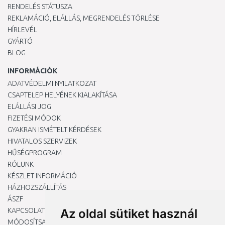
RENDELÉS STÁTUSZA
REKLAMÁCIÓ, ELÁLLÁS, MEGRENDELÉS TÖRLÉSE
HÍRLEVÉL
GYÁRTÓ
BLOG
INFORMÁCIÓK
ADATVÉDELMI NYILATKOZAT
CSAPTELEP HELYÉNEK KIALAKÍTÁSA
ELÁLLÁSI JOG
FIZETÉSI MÓDOK
GYAKRAN ISMÉTELT KÉRDÉSEK
HIVATALOS SZERVIZEK
HŰSÉGPROGRAM
RÓLUNK
KÉSZLET INFORMÁCIÓ
HÁZHOZSZÁLLÍTÁS
ÁSZF
KAPCSOLAT
Az oldal sütiket használ
MÓDOSÍTSA A COOKIE-BEÁLLÍTÁSAIMAT