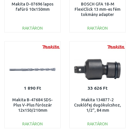
Makita D-07696 lapos
BOSCH GFA 18-M
fafúró 10x150mm
FlexiClick 13 mm-es fém
tokmány adapter
1600A013P6
RAKTÁRON
RAKTÁRON
KOSÁRBA
KOSÁRBA
Összehasonlítás
Összehasonlítás
1 890 Ft
33 626 Ft
Makita B-47684 SDS-
Makita 134877-2
Plus V-Plus fúrószár
Csuklófej dugókulcshoz,
12x150/210mm
1/2", 84 mm
RAKTÁRON
RAKTÁRON