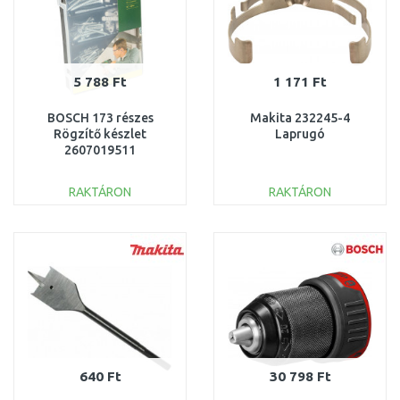
5 788 Ft
1 171 Ft
BOSCH 173 részes
Makita 232245-4
Rögzítő készlet
Laprugó
2607019511
RAKTÁRON
RAKTÁRON
KOSÁRBA
KOSÁRBA
Összehasonlítás
Összehasonlítás
640 Ft
30 798 Ft