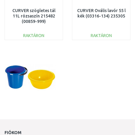
CURVER szögletes tál
CURVER Ovális lavór 55 l
11L rózsaszín 215482
kék (03316-134) 235305
(00859-999)
RAKTÁRON
RAKTÁRON
KOSÁRBA
KOSÁRBA
Összehasonlítás
Összehasonlítás
FIÓKOM