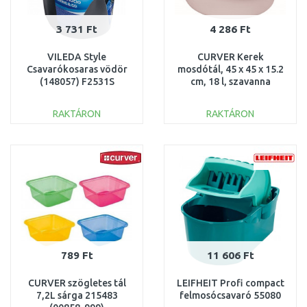
3 731 Ft
4 286 Ft
VILEDA Style
CURVER Kerek
Csavarókosaras vödör
mosdótál, 45 x 45 x 15.2
(148057) F2531S
cm, 18 l, szavanna
176039 (13305-704)
RAKTÁRON
RAKTÁRON
KOSÁRBA
KOSÁRBA
Összehasonlítás
Összehasonlítás
789 Ft
11 606 Ft
CURVER szögletes tál
LEIFHEIT Profi compact
7,2L sárga 215483
felmosócsavaró 55080