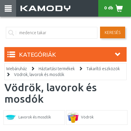
0 db
KERESÉS
KATEGÓRIÁK
Webáruház
Háztartási termékek
Takarító eszközök
Vödrök, lavorok és mosdók
Vödrök, lavorok és
mosdók
Lavorok és mosdók
Vödrök