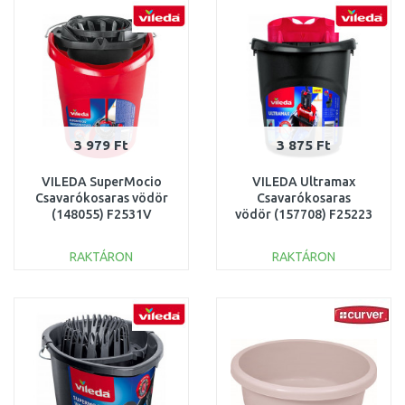
3 979 Ft
3 875 Ft
VILEDA SuperMocio
VILEDA Ultramax
Csavarókosaras vödör
Csavarókosaras
(148055) F2531V
vödör (157708) F25223
RAKTÁRON
RAKTÁRON
KOSÁRBA
KOSÁRBA
Összehasonlítás
Összehasonlítás