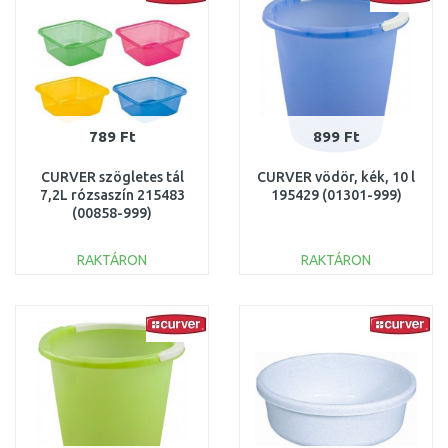
789 Ft
899 Ft
CURVER szögletes tál
CURVER vödör, kék, 10 l
7,2L rózsaszín 215483
195429 (01301-999)
(00858-999)
RAKTÁRON
RAKTÁRON
KOSÁRBA
KOSÁRBA
Összehasonlítás
Összehasonlítás