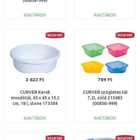
(00858-999)
RAKTÁRON
RAKTÁRON
KOSÁRBA
KOSÁRBA
Összehasonlítás
Összehasonlítás
2 622 Ft
789 Ft
CURVER Kerek
CURVER szögletes tál
mosdótál, 45 x 45 x 15.2
7,2L zöld 215483
cm, 18 l, stone 173384
(00858-999)
(13305-114)
RAKTÁRON
RAKTÁRON
KOSÁRBA
KOSÁRBA
Összehasonlítás
Összehasonlítás