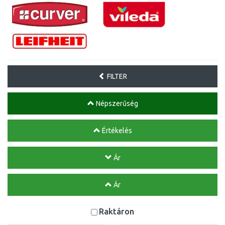
FILTER
Népszerűség
Értékelés
Ár
Ár
Raktáron