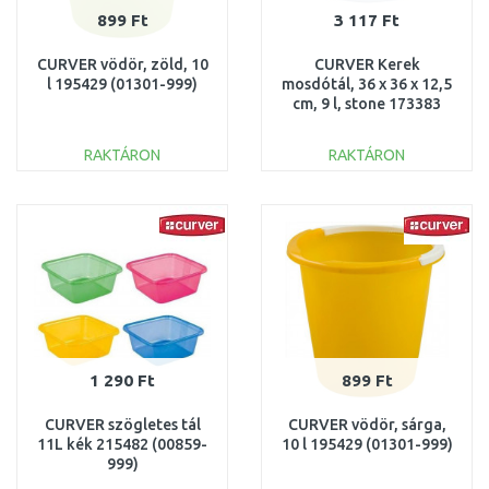
899 Ft
3 117 Ft
CURVER vödör, zöld, 10
CURVER Kerek
l 195429 (01301-999)
mosdótál, 36 x 36 x 12,5
cm, 9 l, stone 173383
(13304-114)
RAKTÁRON
RAKTÁRON
KOSÁRBA
KOSÁRBA
Összehasonlítás
Összehasonlítás
1 290 Ft
899 Ft
CURVER szögletes tál
CURVER vödör, sárga,
11L kék 215482 (00859-
10 l 195429 (01301-999)
999)