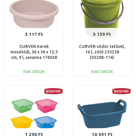
3 117 Ft
3 159 Ft
CURVER Kerek
CURVER vödör tetővel,
mosdótál, 36 x 36 x 12,5
16 l, zöld 235238
cm, 9 l, savanna 176038
(03208-114)
(13304-704)
RAKTÁRON
RAKTÁRON
KOSÁRBA
KOSÁRBA
Összehasonlítás
Összehasonlítás
1 290 Ft
10 591 Ft