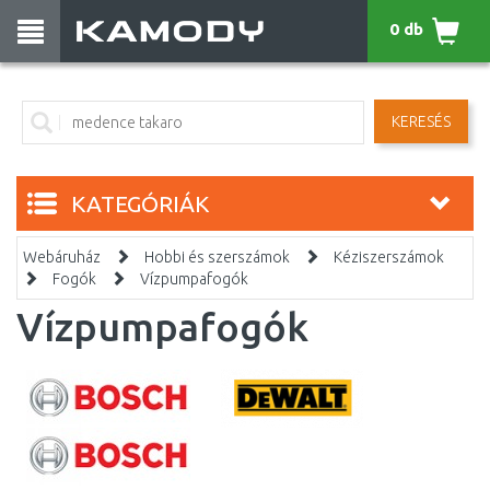
0 db
KERESÉS
KATEGÓRIÁK
Webáruház
Hobbi és szerszámok
Kéziszerszámok
Fogók
Vízpumpafogók
Vízpumpafogók