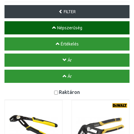
FILTER
Népszerűség
Értékelés
Ár
Ár
Raktáron