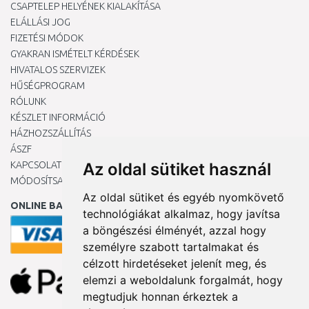
CSAPTELEP HELYÉNEK KIALAKÍTÁSA
ELÁLLÁSI JOG
FIZETÉSI MÓDOK
GYAKRAN ISMÉTELT KÉRDÉSEK
HIVATALOS SZERVIZEK
HŰSÉGPROGRAM
RÓLUNK
KÉSZLET INFORMÁCIÓ
HÁZHOZSZÁLLÍTÁS
ÁSZF
KAPCSOLAT
Az oldal sütiket használ
MÓDOSÍTSA A COOKIE-BEÁLLÍTÁSAIMAT
Az oldal sütiket és egyéb nyomkövető
ONLINE BANKKÁRTYÁVAL
technológiákat alkalmaz, hogy javítsa
a böngészési élményét, azzal hogy
személyre szabott tartalmakat és
célzott hirdetéseket jelenít meg, és
elemzi a weboldalunk forgalmát, hogy
megtudjuk honnan érkeztek a