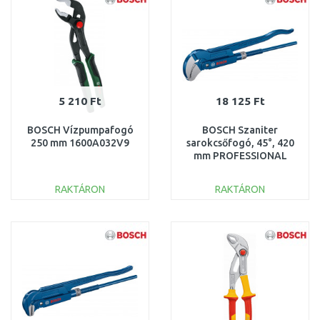
5 210 Ft
18 125 Ft
BOSCH Vízpumpafogó
BOSCH Szaniter
250 mm 1600A032V9
sarokcsőfogó, 45°, 420
mm PROFESSIONAL
1600A02W3T
RAKTÁRON
RAKTÁRON
KOSÁRBA
KOSÁRBA
Összehasonlítás
Összehasonlítás