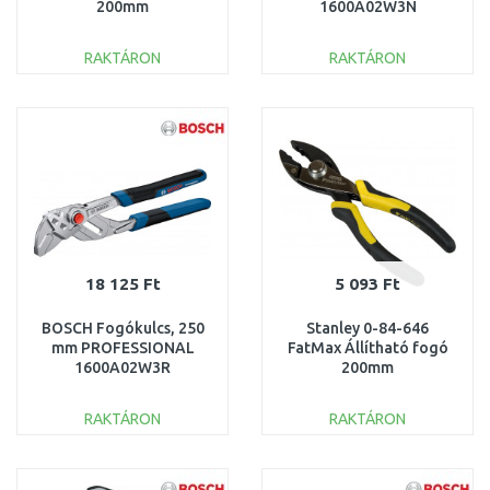
200mm
1600A02W3N
RAKTÁRON
RAKTÁRON
KOSÁRBA
KOSÁRBA
Összehasonlítás
Összehasonlítás
18 125 Ft
5 093 Ft
BOSCH Fogókulcs, 250
Stanley 0-84-646
mm PROFESSIONAL
FatMax Állítható fogó
1600A02W3R
200mm
RAKTÁRON
RAKTÁRON
KOSÁRBA
KOSÁRBA
Összehasonlítás
Összehasonlítás