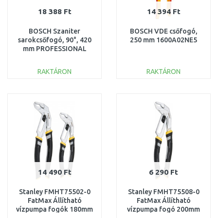
18 388 Ft
14 394 Ft
BOSCH Szaniter
BOSCH VDE csőfogó,
sarokcsőfogó, 90°, 420
250 mm 1600A02NE5
mm PROFESSIONAL
1600A02W3V
RAKTÁRON
RAKTÁRON
KOSÁRBA
KOSÁRBA
Összehasonlítás
Összehasonlítás
14 490 Ft
6 290 Ft
Stanley FMHT75502-0
Stanley FMHT75508-0
FatMax Állítható
FatMax Állítható
vízpumpa fogók 180mm
vízpumpa fogó 200mm