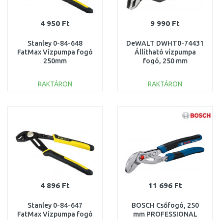
4 950 Ft
9 990 Ft
Stanley 0-84-648
DeWALT DWHT0-74431
FatMax Vízpumpa fogó
Állítható vízpumpa
250mm
fogó, 250 mm
RAKTÁRON
RAKTÁRON
KOSÁRBA
KOSÁRBA
Összehasonlítás
Összehasonlítás
4 896 Ft
11 696 Ft
Stanley 0-84-647
BOSCH Csőfogó, 250
FatMax Vízpumpa fogó
mm PROFESSIONAL