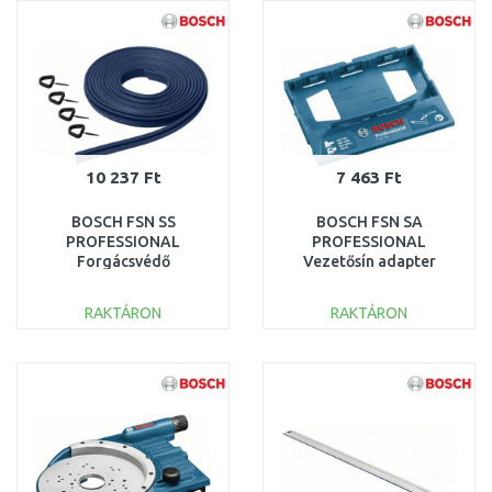
Összehasonlítás
Összehasonlítás
10 237 Ft
7 463 Ft
BOSCH FSN SS
BOSCH FSN SA
PROFESSIONAL
PROFESSIONAL
Forgácsvédő
Vezetősín adapter
1600Z0000D
1600A001FS
RAKTÁRON
RAKTÁRON
KOSÁRBA
KOSÁRBA
Összehasonlítás
Összehasonlítás