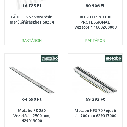
16 725 Ft
80 906 Ft
GÜDE TS 57 Vezetősín
BOSCH FSN 3100
merülőfűrészhez 58234
PROFESSIONAL
Vezetősín 1600Z00008
RAKTÁRON
RAKTÁRON
KOSÁRBA
KOSÁRBA
Összehasonlítás
Összehasonlítás
64 690 Ft
69 292 Ft
Metabo FS 250
Metabo KFS 70 Fejező
Vezetősín 2500 mm,
sín 700 mm 629017000
629013000