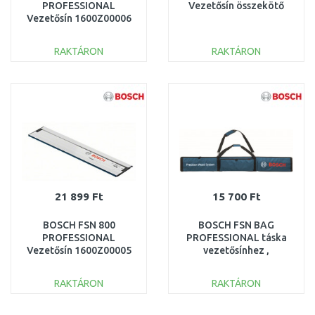
PROFESSIONAL
Vezetősín összekötő
Vezetősín 1600Z00006
RAKTÁRON
RAKTÁRON
KOSÁRBA
KOSÁRBA
Összehasonlítás
Összehasonlítás
21 899 Ft
15 700 Ft
BOSCH FSN 800
BOSCH FSN BAG
PROFESSIONAL
PROFESSIONAL táska
Vezetősín 1600Z00005
vezetősínhez ,
1610Z00020
RAKTÁRON
RAKTÁRON
KOSÁRBA
KOSÁRBA