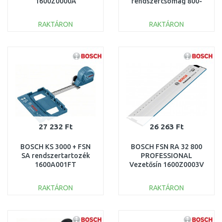
1600Z0000A
rendszercsomag 800-
2,1600A001T8
RAKTÁRON
RAKTÁRON
KOSÁRBA
KOSÁRBA
Összehasonlítás
Összehasonlítás
27 232 Ft
26 263 Ft
BOSCH KS 3000 + FSN
BOSCH FSN RA 32 800
SA rendszertartozék
PROFESSIONAL
1600A001FT
Vezetősín 1600Z0003V
RAKTÁRON
RAKTÁRON
KOSÁRBA
KOSÁRBA
Összehasonlítás
Összehasonlítás