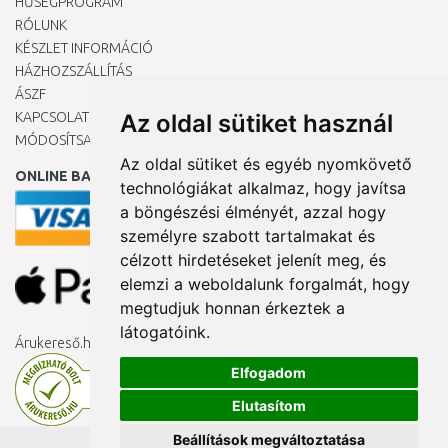
HŰSÉGPROGRAM
RÓLUNK
KÉSZLET INFORMÁCIÓ
HÁZHOZSZÁLLÍTÁS
ÁSZF
KAPCSOLAT
Az oldal sütiket használ
MÓDOSÍTSA A COOKIE-BEÁLLÍTÁSAIMAT
Az oldal sütiket és egyéb nyomkövető
ONLINE BANKKÁRTYÁVAL
technológiákat alkalmaz, hogy javítsa
a böngészési élményét, azzal hogy
személyre szabott tartalmakat és
célzott hirdetéseket jelenít meg, és
elemzi a weboldalunk forgalmát, hogy
megtudjuk honnan érkeztek a
látogatóink.
Árukereső.hu
Elfogadom
Elutasítom
Beállítások megváltoztatása