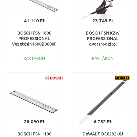
41 110 Ft
23 749 Ft
BOSCH FSN 1600
BOSCH FSN KZW
PROFESSIONAL
PROFESSIONAL
Vezetősin1600Z0000F
gyorsrögzítő,
1600A001F8
RAKTÁRON
RAKTÁRON
KOSÁRBA
KOSÁRBA
Összehasonlítás
Összehasonlítás
28 090 Ft
6 782 Ft
BOSCH FSN 1100
DeWALT DE6292-XJ