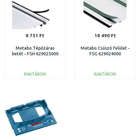
8 751 Ft
18 490 Ft
Metabo Tépőzáras
Metabo Csúszó felület -
betét - FSH 629025000
FSG 629024000
RAKTÁRON
RAKTÁRON
KOSÁRBA
KOSÁRBA
Összehasonlítás
Összehasonlítás