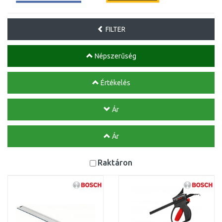
FILTER
Népszerűség
Értékelés
Ár
Ár
Raktáron