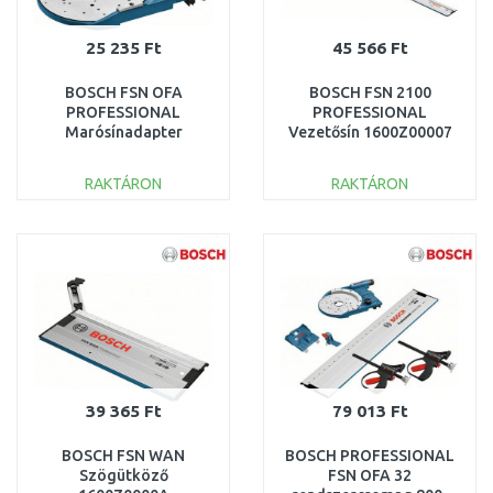
25 235 Ft
45 566 Ft
BOSCH FSN OFA
BOSCH FSN 2100
PROFESSIONAL
PROFESSIONAL
Marósínadapter
Vezetősín 1600Z00007
1600Z0000G
RAKTÁRON
RAKTÁRON
KOSÁRBA
KOSÁRBA
Összehasonlítás
Összehasonlítás
39 365 Ft
79 013 Ft
BOSCH FSN WAN
BOSCH PROFESSIONAL
Szögütköző
FSN OFA 32