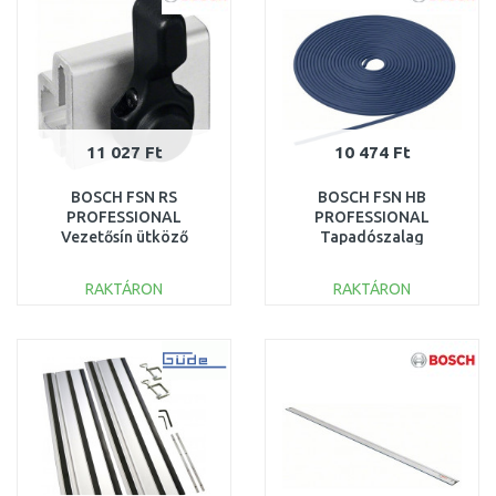
11 027 Ft
10 474 Ft
BOSCH FSN RS
BOSCH FSN HB
PROFESSIONAL
PROFESSIONAL
Vezetősín ütköző
Tapadószalag
KickBack Control
1600Z0000E
1600Z0000M
RAKTÁRON
RAKTÁRON
KOSÁRBA
KOSÁRBA
Összehasonlítás
Összehasonlítás