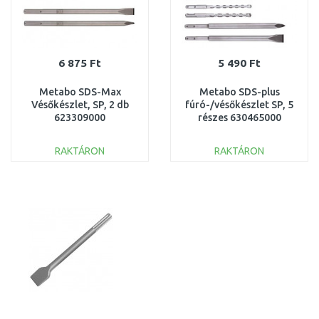
6 875 Ft
5 490 Ft
Metabo SDS-Max
Metabo SDS-plus
Vésőkészlet, SP, 2 db
fúró-/vésőkészlet SP, 5
623309000
részes 630465000
RAKTÁRON
RAKTÁRON
KOSÁRBA
KOSÁRBA
Összehasonlítás
Összehasonlítás