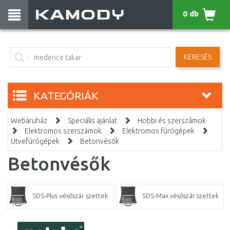
0 db
KERESÉS
KATEGÓRIÁK
Webáruház
Speciális ajánlat
Hobbi és szerszámok
Elektromos szerszámok
Elektromos fúrógépek
Ütvefúrógépek
Betonvésők
Betonvésők
SDS-Plus vésőszár szettek
SDS-Max vésőszár szettek