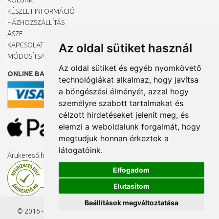
RÓLUNK
KÉSZLET INFORMÁCIÓ
HÁZHOZSZÁLLÍTÁS
ÁSZF
KAPCSOLAT
Az oldal sütiket használ
MÓDOSÍTSA A COOKIE-BEÁLLÍTÁSAIMAT
Az oldal sütiket és egyéb nyomkövető
ONLINE BANKKÁRTYÁVAL
technológiákat alkalmaz, hogy javítsa
a böngészési élményét, azzal hogy
személyre szabott tartalmakat és
célzott hirdetéseket jelenít meg, és
elemzi a weboldalunk forgalmát, hogy
megtudjuk honnan érkeztek a
látogatóink.
Árukereső.hu
Elfogadom
Elutasítom
Beállítások megváltoztatása
© 2016 - 2026
KAMODY.hu