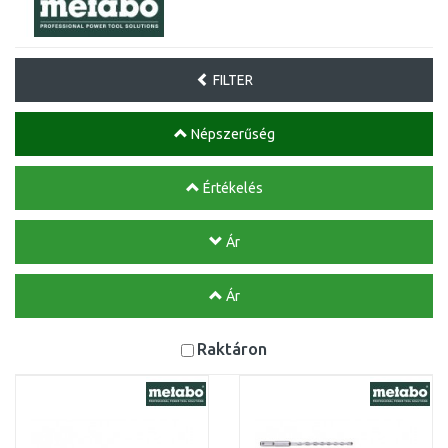
FILTER
Népszerűség
Értékelés
Ár
Ár
Raktáron