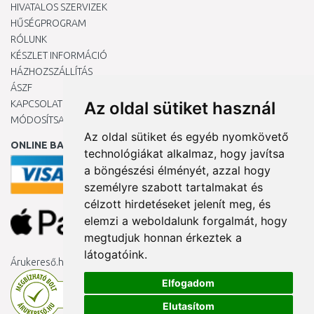
HIVATALOS SZERVIZEK
HŰSÉGPROGRAM
RÓLUNK
KÉSZLET INFORMÁCIÓ
HÁZHOZSZÁLLÍTÁS
ÁSZF
KAPCSOLAT
Az oldal sütiket használ
MÓDOSÍTSA A COOKIE-BEÁLLÍTÁSAIMAT
Az oldal sütiket és egyéb nyomkövető
ONLINE BANKKÁRTYÁVAL
technológiákat alkalmaz, hogy javítsa
a böngészési élményét, azzal hogy
személyre szabott tartalmakat és
célzott hirdetéseket jelenít meg, és
elemzi a weboldalunk forgalmát, hogy
megtudjuk honnan érkeztek a
látogatóink.
Árukereső.hu
Elfogadom
Elutasítom