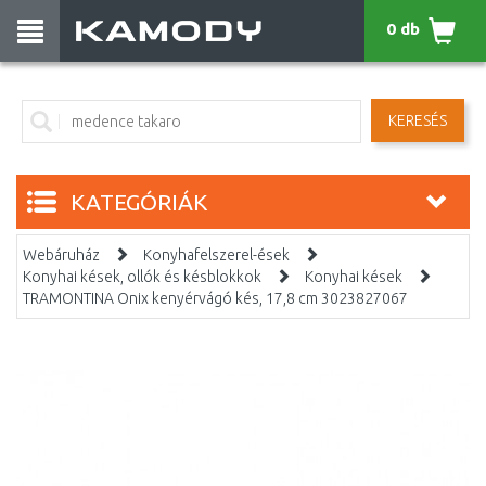
0 db
KERESÉS
KATEGÓRIÁK
Webáruház
Konyhafelszerel-ések
Konyhai kések, ollók és késblokkok
Konyhai kések
TRAMONTINA Onix kenyérvágó kés, 17,8 cm 3023827067