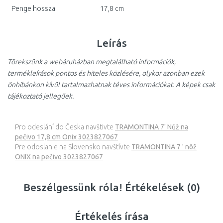
Penge hossza
17,8 cm
Leírás
Törekszünk a webáruházban megtalálható információk,
termékleírások pontos és hiteles közlésére, olykor azonban ezek
önhibánkon kívül tartalmazhatnak téves információkat. A képek csak
tájékoztató jellegűek.
Pro odeslání do Česka navštivte
TRAMONTINA 7' Nůž na
pečivo 17,8 cm Onix 3023827067
Pre odoslanie na Slovensko navštívte
TRAMONTINA 7 ' nôž
ONIX na pečivo 3023827067
Beszélgessünk róla! Értékelések (0)
Értékelés írása