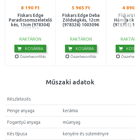
8 190 Ft
5 965 Ft
4 890 F
Fiskars Edge
Fiskars Edge Deba
Fiskars E
Paradicsomszeletelő
Zöldségkés, 12cm
Hámozókés,
kés, 13cm (978304)
(978326) 1003096
(978301) 10
1003092
RAKTÁRON
RAKTÁRON
RAKTÁRO
KOSÁRBA
KOSÁRBA
KOSÁR
Összehasonlítás
Összehasonlítás
Összehasonl
Műszaki adatok
Részletezés
Penge anyaga
kerámia
Fogantyú anyaga
műanyag
Kés típusa
kenyére és süteményre