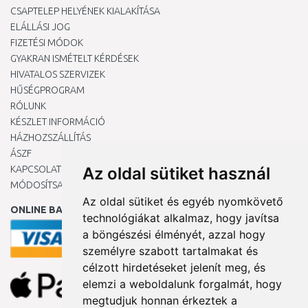
CSAPTELEP HELYÉNEK KIALAKÍTÁSA
ELÁLLÁSI JOG
FIZETÉSI MÓDOK
GYAKRAN ISMÉTELT KÉRDÉSEK
HIVATALOS SZERVIZEK
HŰSÉGPROGRAM
RÓLUNK
KÉSZLET INFORMÁCIÓ
HÁZHOZSZÁLLÍTÁS
ÁSZF
KAPCSOLAT
Az oldal sütiket használ
MÓDOSÍTSA A COOKIE-BEÁLLÍTÁSAIMAT
Az oldal sütiket és egyéb nyomkövető
ONLINE BANKKÁRTYÁVAL
technológiákat alkalmaz, hogy javítsa
a böngészési élményét, azzal hogy
személyre szabott tartalmakat és
célzott hirdetéseket jelenít meg, és
elemzi a weboldalunk forgalmát, hogy
megtudjuk honnan érkeztek a