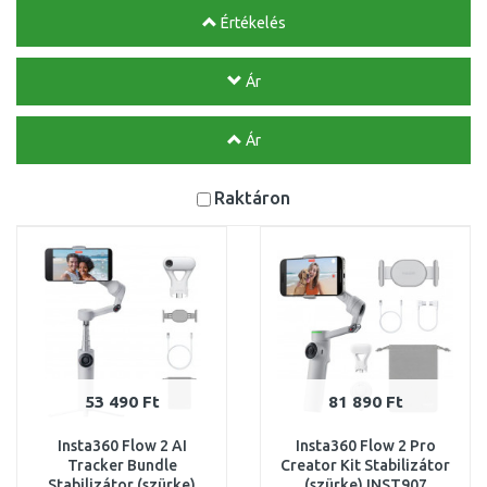
Értékelés
Ár
Ár
Raktáron
53 490 Ft
81 890 Ft
Insta360 Flow 2 AI
Insta360 Flow 2 Pro
Tracker Bundle
Creator Kit Stabilizátor
Stabilizátor (szürke)
(szürke) INST907