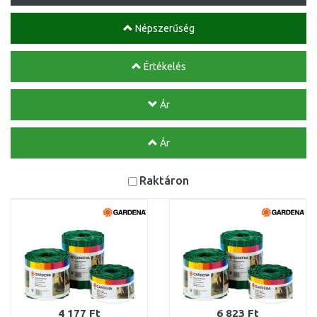
Népszerűség
Értékelés
Ár
Ár
Raktáron
4 177 Ft
6 823 Ft