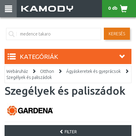
0 db
KERESÉS
KATEGÓRIÁK
Webáruház
Otthon
Ágyáskeretek és gyeprácsok
Szegélyek és paliszádok
Szegélyek és paliszádok
FILTER