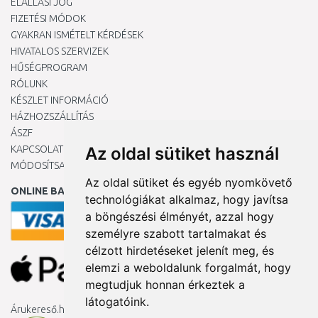
ELÁLLÁSI JOG
FIZETÉSI MÓDOK
GYAKRAN ISMÉTELT KÉRDÉSEK
HIVATALOS SZERVIZEK
HŰSÉGPROGRAM
RÓLUNK
KÉSZLET INFORMÁCIÓ
HÁZHOZSZÁLLÍTÁS
ÁSZF
KAPCSOLAT
Az oldal sütiket használ
MÓDOSÍTSA A COOKIE-BEÁLLÍTÁSAIMAT
Az oldal sütiket és egyéb nyomkövető
ONLINE BANKKÁRTYÁVAL
technológiákat alkalmaz, hogy javítsa
a böngészési élményét, azzal hogy
személyre szabott tartalmakat és
célzott hirdetéseket jelenít meg, és
elemzi a weboldalunk forgalmát, hogy
megtudjuk honnan érkeztek a
látogatóink.
Árukereső.hu