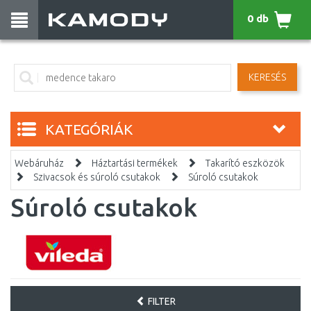
0 db
KERESÉS
KATEGÓRIÁK
Webáruház
Háztartási termékek
Takarító eszközök
Szivacsok és súroló csutakok
Súroló csutakok
Súroló csutakok
FILTER