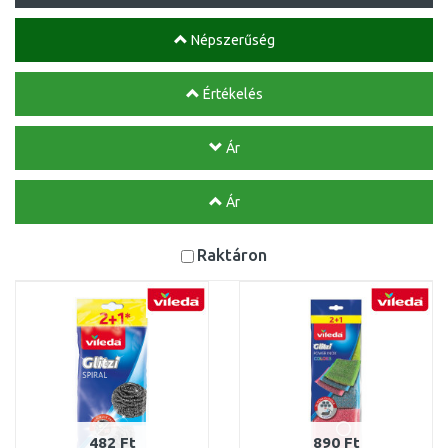
Népszerűség
Értékelés
Ár
Ár
Raktáron
482 Ft
890 Ft