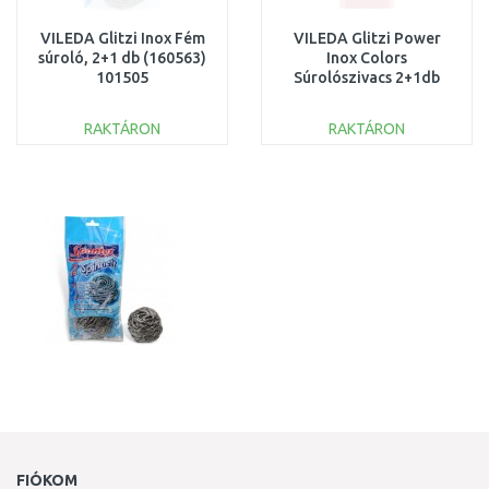
VILEDA Glitzi Inox Fém
VILEDA Glitzi Power
súroló, 2+1 db (160563)
Inox Colors
101505
Súrolószivacs 2+1db
174725
RAKTÁRON
RAKTÁRON
KOSÁRBA
KOSÁRBA
Összehasonlítás
Összehasonlítás
FIÓKOM