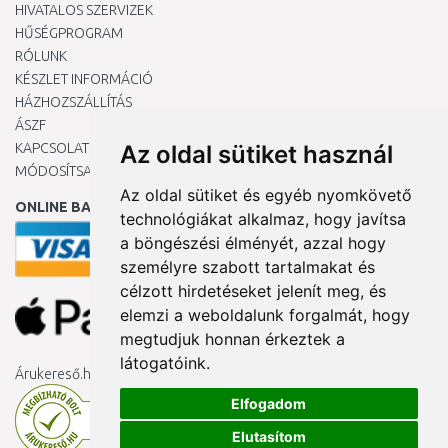
HIVATALOS SZERVIZEK
HŰSÉGPROGRAM
RÓLUNK
KÉSZLET INFORMÁCIÓ
HÁZHOZSZÁLLÍTÁS
ÁSZF
KAPCSOLAT
Az oldal sütiket használ
MÓDOSÍTSA A COOKIE-BEÁLLÍTÁSAIMAT
Az oldal sütiket és egyéb nyomkövető
ONLINE BANKKÁRTYÁVAL
technológiákat alkalmaz, hogy javítsa
a böngészési élményét, azzal hogy
személyre szabott tartalmakat és
célzott hirdetéseket jelenít meg, és
elemzi a weboldalunk forgalmát, hogy
megtudjuk honnan érkeztek a
látogatóink.
Árukereső.hu
Elfogadom
Elutasítom