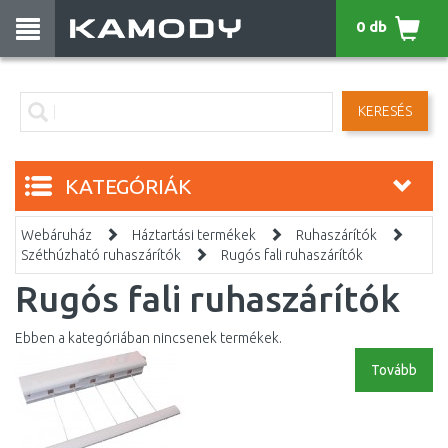
0 db
KERESÉS
KATEGÓRIÁK
Webáruház
Háztartási termékek
Ruhaszárítók
Széthúzható ruhaszárítók
Rugós fali ruhaszárítók
Rugós fali ruhaszárítók
Ebben a kategóriában nincsenek termékek.
Tovább