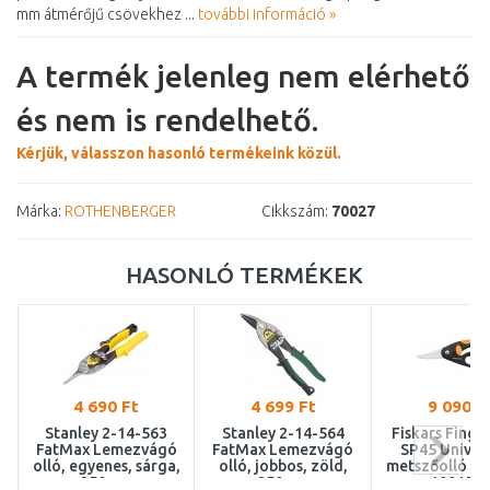
mm átmérőjű csövekhez ...
további információ »
A termék jelenleg nem elérhető
és nem is rendelhető.
Kérjük, válasszon hasonló termékeink közül.
Márka:
ROTHENBERGER
Cikkszám:
70027
HASONLÓ TERMÉKEK
4 690 Ft
4 699 Ft
9 090 F
Stanley 2-14-563
Stanley 2-14-564
Fiskars Fing
FatMax Lemezvágó
FatMax Lemezvágó
SP45 Univerz
olló, egyenes, sárga,
olló, jobbos, zöld,
metszőolló (1
250mm
250mm
100153