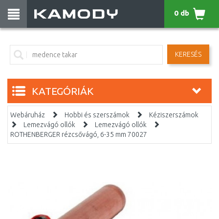
0 db
KERESÉS
KATEGÓRIÁK
Webáruház
Hobbi és szerszámok
Kéziszerszámok
Lemezvágó ollók
Lemezvágó ollók
ROTHENBERGER rézcsővágó, 6-35 mm 70027