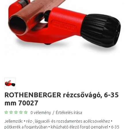
ROTHENBERGER rézcsővágó, 6-35
mm 70027
0 vélemény
/
Értékelés írása
Jellemzők: • réz-, lágyacél- és rozsdamentes acélcsövekhez •
pótkerék a fogantyúban • kihúzható élező forgó pengével • 6-35