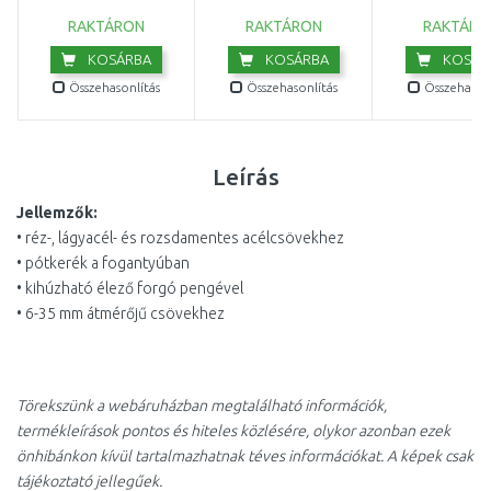
RAKTÁRON
RAKTÁRON
RAKTÁRO
KOSÁRBA
KOSÁRBA
KOSÁR
Összehasonlítás
Összehasonlítás
Összehasonl
Leírás
Jellemzők:
• réz-, lágyacél- és rozsdamentes acélcsövekhez
• pótkerék a fogantyúban
• kihúzható élező forgó pengével
• 6-35 mm átmérőjű csövekhez
Törekszünk a webáruházban megtalálható információk,
termékleírások pontos és hiteles közlésére, olykor azonban ezek
önhibánkon kívül tartalmazhatnak téves információkat. A képek csak
tájékoztató jellegűek.