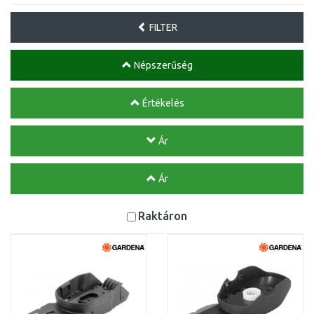
FILTER
Népszerűség
Értékelés
Ár
Ár
Raktáron