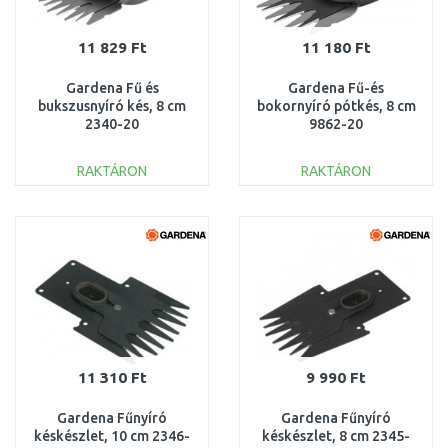
11 829 Ft
11 180 Ft
Gardena Fű és
Gardena Fű-és
bukszusnyíró kés, 8 cm
bokornyíró pótkés, 8 cm
2340-20
9862-20
RAKTÁRON
RAKTÁRON
KOSÁRBA
KOSÁRBA
Összehasonlítás
Összehasonlítás
11 310 Ft
9 990 Ft
Gardena Fűnyíró
Gardena Fűnyíró
késkészlet, 10 cm 2346-
késkészlet, 8 cm 2345-