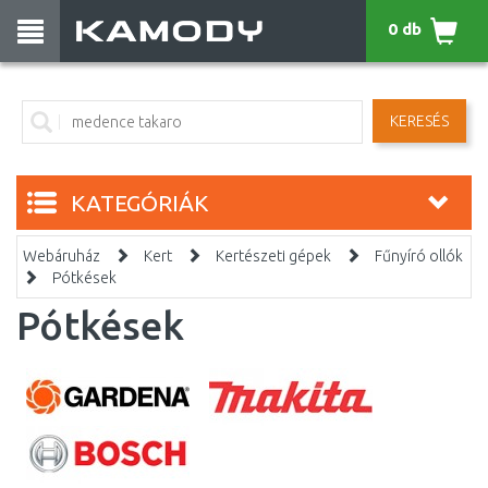
0 db
KERESÉS
KATEGÓRIÁK
Webáruház
Kert
Kertészeti gépek
Fűnyíró ollók
Pótkések
Pótkések