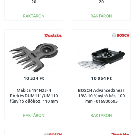
20
20
RAKTÁRON
RAKTÁRON
KOSÁRBA
KOSÁRBA
Összehasonlítás
Összehasonlítás
10 534 Ft
10 954 Ft
Makita 191N23-4
BOSCH AdvancedShear
Pótkés DUM111/UM110
18V-10 fűnyíró kés, 100
fűnyíró ollóhoz, 110 mm
mm F016800605
RAKTÁRON
RAKTÁRON
KOSÁRBA
KOSÁRBA
Összehasonlítás
Összehasonlítás