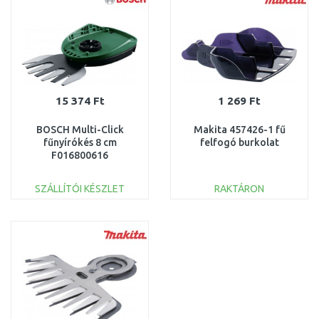
15 374 Ft
1 269 Ft
BOSCH Multi-Click
Makita 457426-1 fű
fűnyírókés 8 cm
felfogó burkolat
F016800616
SZÁLLÍTÓI KÉSZLET
RAKTÁRON
KOSÁRBA
KOSÁRBA
Összehasonlítás
Összehasonlítás