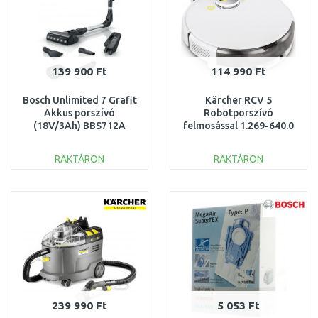
139 900 Ft
114 990 Ft
Bosch Unlimited 7 Grafit
Kärcher RCV 5
Akkus porszívó
Robotporszívó
(18V/3Ah) BBS712A
felmosással 1.269-640.0
RAKTÁRON
RAKTÁRON
KOSÁRBA
KOSÁRBA
Összehasonlítás
Összehasonlítás
239 990 Ft
5 053 Ft