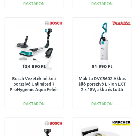
RAKTÁRON
RAKTÁRON
KOSÁRBA
KOSÁRBA
Összehasonlítás
Összehasonlítás
134 890 Ft
91 990 Ft
Bosch Vezeték nélküli
Makita DVC560Z Akkus
porszívó Unlimited 7
álló porszívó Li-ion LXT
ProHygienic Aqua Fehér
2 x 18V, akku és töltő
BCS71HYG1
nélkül
RAKTÁRON
RAKTÁRON
KOSÁRBA
KOSÁRBA
Összehasonlítás
Összehasonlítás