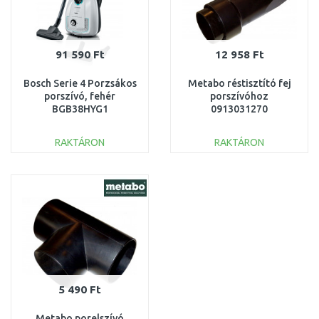
91 590 Ft
12 958 Ft
Bosch Serie 4 Porzsákos
Metabo réstisztító fej
porszívó, fehér
porszívóhoz
BGB38HYG1
0913031270
RAKTÁRON
RAKTÁRON
KOSÁRBA
KOSÁRBA
Összehasonlítás
Összehasonlítás
5 490 Ft
Metabo porelszívó