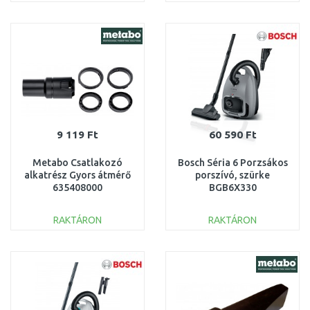
KOSÁRBA
KOSÁRBA
Összehasonlítás
Összehasonlítás
9 119 Ft
60 590 Ft
Metabo Csatlakozó
Bosch Séria 6 Porzsákos
alkatrész Gyors átmérő
porszívó, szürke
635408000
BGB6X330
RAKTÁRON
RAKTÁRON
KOSÁRBA
KOSÁRBA
Összehasonlítás
Összehasonlítás