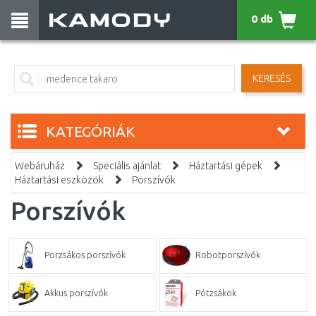
0 db
KERESÉS
KATEGÓRIÁK
Webáruház
Speciális ajánlat
Háztartási gépek
Háztartási eszközök
Porszívók
Porszívók
Porzsákos porszívók
Robotporszívók
Akkus porszívók
Pótzsákok