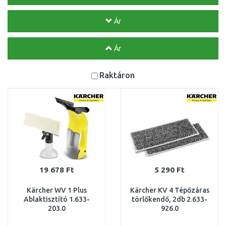
Ár
Ár
Raktáron
19 678 Ft
5 290 Ft
Kärcher WV 1 Plus
Kärcher KV 4 Tépőzáras
Ablaktisztító 1.633-
törlőkendő, 2db 2.633-
203.0
926.0