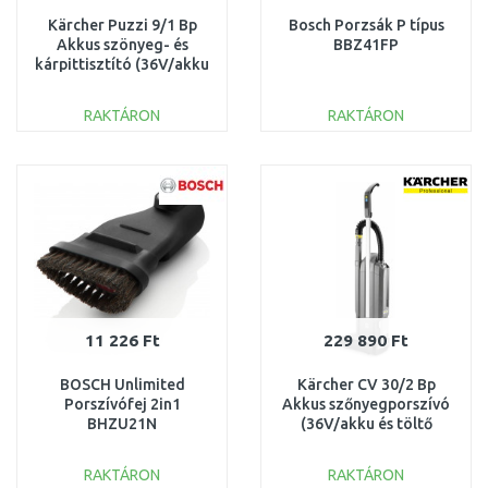
Kärcher Puzzi 9/1 Bp
Bosch Porzsák P típus
Akkus szönyeg- és
BBZ41FP
kárpittisztító (36V/akku
nélkül) 1.101-700.0
RAKTÁRON
RAKTÁRON
KOSÁRBA
KOSÁRBA
Összehasonlítás
Összehasonlítás
11 226 Ft
229 890 Ft
BOSCH Unlimited
Kärcher CV 30/2 Bp
Porszívófej 2in1
Akkus szőnyegporszívó
BHZU21N
(36V/akku és töltő
nélkül) 1.023-200.0
RAKTÁRON
RAKTÁRON