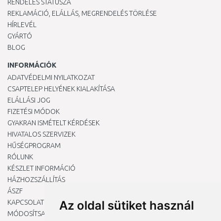
RENDELÉS STÁTUSZA
REKLAMÁCIÓ, ELÁLLÁS, MEGRENDELÉS TÖRLÉSE
HÍRLEVÉL
GYÁRTÓ
BLOG
INFORMÁCIÓK
ADATVÉDELMI NYILATKOZAT
CSAPTELEP HELYÉNEK KIALAKÍTÁSA
ELÁLLÁSI JOG
FIZETÉSI MÓDOK
GYAKRAN ISMÉTELT KÉRDÉSEK
HIVATALOS SZERVIZEK
HŰSÉGPROGRAM
RÓLUNK
KÉSZLET INFORMÁCIÓ
HÁZHOZSZÁLLÍTÁS
ÁSZF
KAPCSOLAT
Az oldal sütiket használ
MÓDOSÍTSA A COOKIE-BEÁLLÍTÁSAIMAT