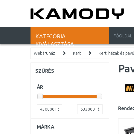
KATEGÓRIA
FŐOLDAL
KIVÁLASZTÁSA
Webáruház
Kert
Kerti házak és pav
Pa
SZŰRÉS
ÁR
Rendez
430000
Ft
533000
Ft
MÁRKA