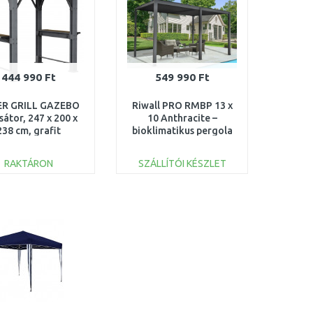
444 990 Ft
549 990 Ft
ER GRILL GAZEBO
Riwall PRO RMBP 13 x
lsátor, 247 x 200 x
10 Anthracite –
238 cm, grafit
bioklimatikus pergola
7213898) 261521
(4 x 3) BP-QR43
RAKTÁRON
SZÁLLÍTÓI KÉSZLET
KOSÁRBA
KOSÁRBA
Összehasonlítás
Összehasonlítás