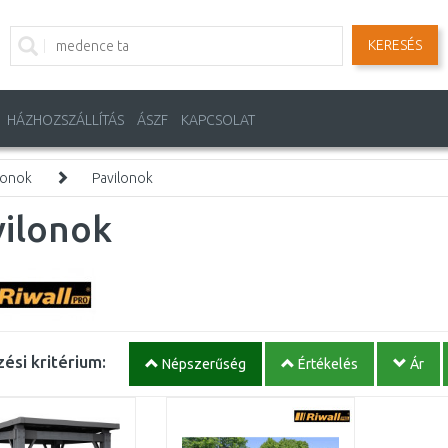
KERESÉS
HÁZHOZSZÁLLÍTÁS
ÁSZF
KAPCSOLAT
ilonok
Pavilonok
vilonok
ési kritérium:
Népszerűség
Értékelés
Ár