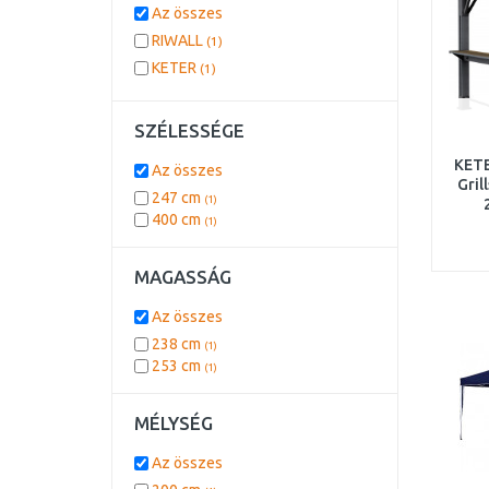
Az összes
RIWALL
(1)
KETER
(1)
SZÉLESSÉGE
KET
Az összes
Gril
247 cm
(1)
400 cm
(1)
(1
MAGASSÁG
Az összes
238 cm
(1)
253 cm
(1)
MÉLYSÉG
Az összes