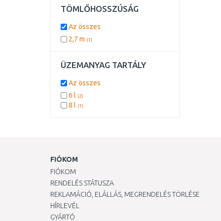
TÖMLŐHOSSZÚSÁG
Az összes
2,7 m
(1)
ÜZEMANYAG TARTÁLY
Az összes
6 l
(2)
8 l
(1)
FIÓKOM
FIÓKOM
RENDELÉS STÁTUSZA
REKLAMÁCIÓ, ELÁLLÁS, MEGRENDELÉS TÖRLÉSE
HÍRLEVÉL
GYÁRTÓ