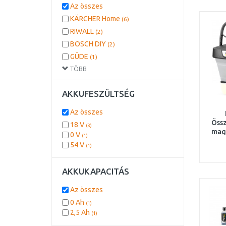
Az összes
KÄRCHER Home
(6)
RIWALL
(2)
BOSCH DIY
(2)
GÜDE
(1)
TÖBB
DEWALT
(1)
AKKUFESZÜLTSÉG
Az összes
Öss
18 V
(3)
mag
0 V
(1)
(120 
54 V
(1)
AKKUKAPACITÁS
Az összes
0 Ah
(1)
2,5 Ah
(1)