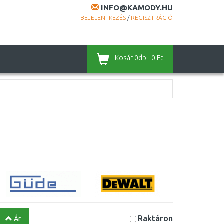
INFO@KAMODY.HU
BEJELENTKEZÉS
/
REGISZTRÁCIÓ
Kosár
0db - 0 Ft
Raktáron
Ár