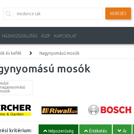
KERESÉS
HÁZHOZSZÁLLÍTÁS
ÁSZF
KAPCSOLAT
k és kefék
Nagynyomású mosók
gynyomású mosók
Mobil
magasnyomású
mosók
ési kritérium:
Népszerűség
Értékelés
Ár