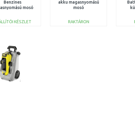
Benzines
akku magasnyomású
Bat
asnyomású mosó
mosó
kü
85936
AP25E2501019B_bare
(18V/
ÁLLÍTÓI KÉSZLET
RAKTÁRON
KOSÁRBA
KOSÁRBA
Összehasonlítás
Összehasonlítás