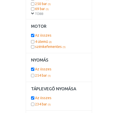
250 bar
(1)
69 bar
(1)
TÖBB
MOTOR
Az összes
4 ütemű
(2)
szénkefementes
(1)
NYOMÁS
Az összes
254 bar
(1)
TÁPLEVEGŐ NYOMÁSA
Az összes
234 bar
(1)