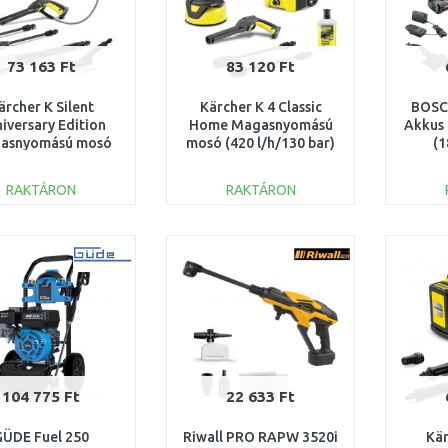
73 163 Ft
83 120 Ft
ärcher K Silent
Kärcher K 4 Classic
BOSC
iversary Edition
Home Magasnyomású
Akkus 
asnyomású mosó
mosó (420 l/h/130 bar)
(1
l/h/130 bar) 1.600-
1.679-423.0
0
956.0
RAKTÁRON
RAKTÁRON
KOSÁRBA
KOSÁRBA
Összehasonlítás
Összehasonlítás
104 775 Ft
22 633 Ft
GÜDE Fuel 250
Riwall PRO RAPW 3520i
Kär