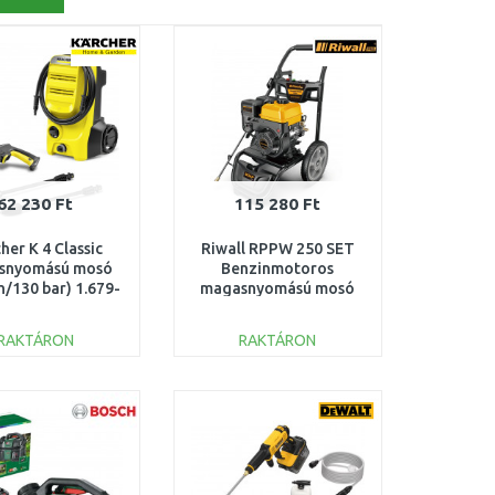
62 230 Ft
115 280 Ft
her K 4 Classic
Riwall RPPW 250 SET
snyomású mosó
Benzinmotoros
h/130 bar) 1.679-
magasnyomású mosó
420.0
250 bar tartozékokkal
EP25A2502110B
RAKTÁRON
RAKTÁRON
KOSÁRBA
KOSÁRBA
Összehasonlítás
Összehasonlítás