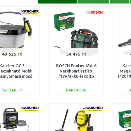
43 525 Ft
54 475 Ft
Kärcher OC 3
BOSCH Fontus 18V-6
Kärc
zecsukható Mobil
kerékpártisztító
Maga
asnyomású mosó
(18V/akku és töltő
(420 l/
l/hod) 1.599-300.0
nélkül) 06008B6200
RAKTÁRON
RAKTÁRON
KOSÁRBA
KOSÁRBA
Összehasonlítás
Összehasonlítás