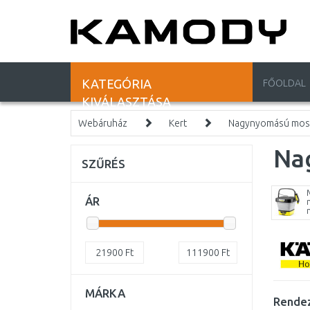
KATEGÓRIA
FŐOLDAL
KIVÁLASZTÁSA
Webáruház
Kert
Nagynyomású mosó
Na
SZŰRÉS
ÁR
21900
Ft
111900
Ft
MÁRKA
Rendez