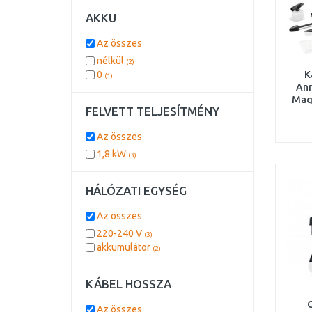
AKKU
Az összes
nélkül
(2)
0
K
(1)
Ann
Mag
FELVETT TELJESÍTMÉNY
(420 
Az összes
1,8 kW
(3)
HÁLÓZATI EGYSÉG
Az összes
220-240 V
(3)
akkumulátor
(2)
KÁBEL HOSSZA
Az összes