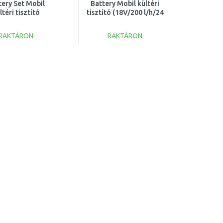
tery Set Mobil
Battery Mobil kültéri
ltéri tisztító
tisztító (18V/200 l/h/24
200 l/h/24 bar)
bar) 1.328-500.0
1.328-501.0
RAKTÁRON
RAKTÁRON
KOSÁRBA
KOSÁRBA
Összehasonlítás
Összehasonlítás