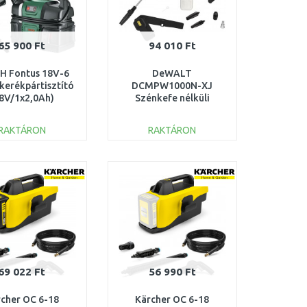
65 900 Ft
94 010 Ft
H Fontus 18V-6
DeWALT
kerékpártisztító
DCMPW1000N-XJ
8V/1x2,0Ah)
Szénkefe nélküli
6008B6201
magasnyomású mosó
XR FlexVolt(54V/akku
RAKTÁRON
RAKTÁRON
nélkül)
KOSÁRBA
KOSÁRBA
Összehasonlítás
Összehasonlítás
69 022 Ft
56 990 Ft
cher OC 6-18
Kärcher OC 6-18