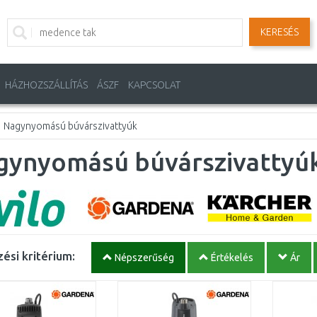
KERESÉS
HÁZHOZSZÁLLÍTÁS
ÁSZF
KAPCSOLAT
Nagynyomású búvárszivattyúk
gynyomású búvárszivattyú
ési kritérium:
Népszerűség
Értékelés
Ár