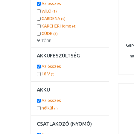
Az összes
WILO
(1)
GARDENA
(5)
KÄRCHER Home
(4)
GÜDE
(3)
TÖBB
EINHELL
(2)
Gar
AKKUFESZÜLTSÉG
ny
900W
Az összes
18 V
(1)
AKKU
Az összes
nélkül
(1)
CSATLAKOZÓ (NYOMÓ)