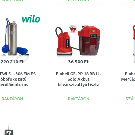
KOSÁRBA
KOSÁRBA
Összehasonlítás
Összehasonlítás
220 210 Ft
36 500 Ft
TWI 5 "-306 EM FS
Einhell GE-PP 18 RB Li-
Einh
többfokozatú
Solo Akkus
Merülő
erülőmotoros
búvárszivattyú tiszta
ttyú nemesacélból
vízhez (akku,töltő
4144937
nélkül) 4170429
RAKTÁRON
RAKTÁRON
SZÁL
KOSÁRBA
KOSÁRBA
Összehasonlítás
Összehasonlítás