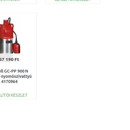
KOSÁRBA
KOSÁRBA
Összehasonlítás
Összehasonlítás
57 190 Ft
ell GC-PP 900 N
 nyomószivattyú
4170964
LÍTÓI KÉSZLET
KOSÁRBA
Összehasonlítás