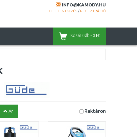
INFO@KAMODY.HU
BEJELENTKEZÉS
/
REGISZTRÁCIÓ
Kosár
0db - 0 Ft
k
Raktáron
Ár