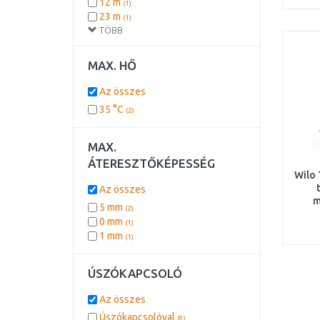
12 m
(1)
23 m
(1)
TÖBB
30 m
(1)
5 m
(1)
MAX. HŐ
Az összes
35 °C
(2)
MAX.
ÁTERESZTŐKÉPESSÉG
Wilo 
Az összes
m
5 mm
(2)
sziva
0 mm
(1)
1 mm
(1)
ÚSZÓKAPCSOLÓ
Az összes
Úszókapcsolóval
(8)