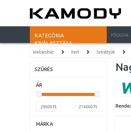
KATEGÓRIA
FŐOLDAL
KIVÁLASZTÁSA
Webáruház
Kert
Szivattyúk
Na
SZŰRÉS
ÁR
Rendez
29000
Ft
214000
Ft
MÁRKA