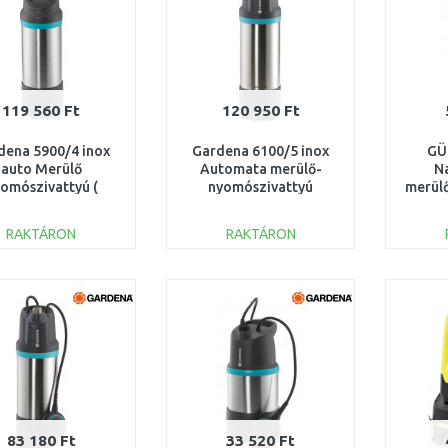
119 560 Ft
120 950 Ft
dena 5900/4 inox
Gardena 6100/5 inox
GÜ
auto Merülő
Automata merülő-
N
omószivattyú (
nyomószivattyú
merül
/5 900 l/h) 1771-
(1100W/6 100 l/h) 1773-
20
20
RAKTÁRON
RAKTÁRON
KOSÁRBA
KOSÁRBA
Összehasonlítás
Összehasonlítás
83 180 Ft
33 520 Ft