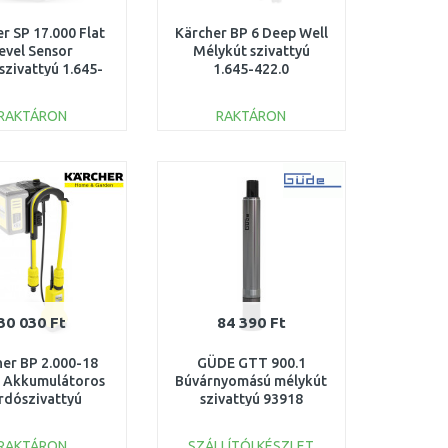
r SP 17.000 Flat
Kärcher BP 6 Deep Well
evel Sensor
Mélykút szivattyú
szivattyú 1.645-
1.645-422.0
840.0
RAKTÁRON
RAKTÁRON
KOSÁRBA
KOSÁRBA
Összehasonlítás
Összehasonlítás
30 030 Ft
84 390 Ft
her BP 2.000-18
GÜDE GTT 900.1
l Akkumulátoros
Búvárnyomású mélykút
rdószivattyú
szivattyú 93918
V/akku nélkül)
1.645-475.0
RAKTÁRON
SZÁLLÍTÓI KÉSZLET