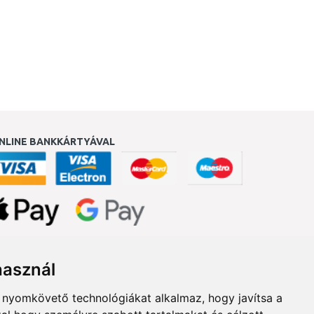
NLINE BANKKÁRTYÁVAL
ukereső.hu
használ
b nyomkövető technológiákat alkalmaz, hogy javítsa a