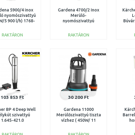
dena 5900/4 inox
Gardena 4700/2 Inox
Kärche
lő nyomószivattyú
Merülő-
L
W/5 900 l/h) 1768-
nyomószivattyú
Búvár
20
(550W/4 700 l/h) 9025-
29
RAKTÁRON
RAKTÁRON
KOSÁRBA
KOSÁRBA
Összehasonlítás
Összehasonlítás
103 853 Ft
30 200 Ft
er BP 4 Deep Well
Gardena 11000
Kärc
lykút szivattyú
Merülőszivattyú tiszta
Barre
1.645-421.0
vízhez ( 450W/ 11
ho
000l/h) 9032-20
(18
RAKTÁRON
RAKTÁRON