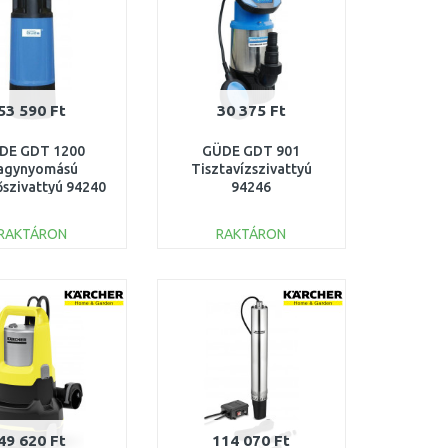
53 590 Ft
30 375 Ft
DE GDT 1200
GÜDE GDT 901
agynyomású
Tisztavízszivattyú
őszivattyú 94240
94246
RAKTÁRON
RAKTÁRON
KOSÁRBA
KOSÁRBA
Összehasonlítás
Összehasonlítás
49 620 Ft
114 070 Ft