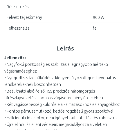
Részletezés
Felvett teljesítmény
900 W
Felhasználás
fa
Leírás
Jellemzők:
• Nagyfokú pontosság és stabilitás a legnagyobb mértékű
vágásminőséghez
• Nyugodt szalagműködés a kiegyensúlyozott gumibevonatos
lendkerekeknek köszönhetően
• Beállítható alsó-felső HSS precíziós háromgörgős
fűrészlapvezetés a pontos vágáseredmény érdekében
• Két vágássebesség különféle alkalmazásokhoz és anyagokhoz
• Pontos párhuzamütköző, kettős rögzítésű gyors szorítóval
• Halk indukciós motor, nem igényel karbantartást és robusztus
• Újra elindulás elleni védelem: megakadályozza a véletlen