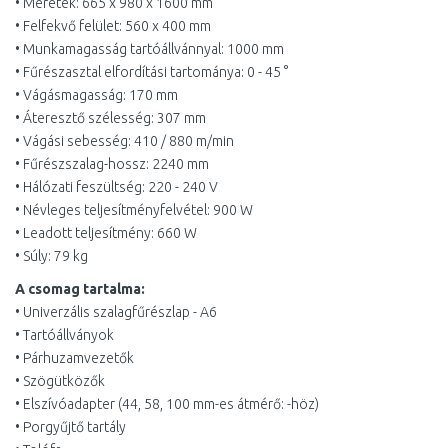
• Méretek: 665 x 980 x 1600 mm
• Felfekvő felület: 560 x 400 mm
• Munkamagasság tartóállvánnyal: 1000 mm
• Fűrészasztal elfordítási tartománya: 0 - 45 °
• Vágásmagasság: 170 mm
• Áteresztő szélesség: 307 mm
• Vágási sebesség: 410 / 880 m/min
• Fűrészszalag-hossz: 2240 mm
• Hálózati feszültség: 220 - 240 V
• Névleges teljesítményfelvétel: 900 W
• Leadott teljesítmény: 660 W
• Súly: 79 kg
A csomag tartalma:
• Univerzális szalagfűrészlap - A6
• Tartóállványok
• Párhuzamvezetők
• Szögütközők
• Elszívóadapter (44, 58, 100 mm-es átmérő: -höz)
• Porgyűjtő tartály