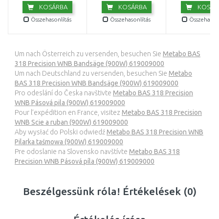
KOSÁRBA
KOSÁRBA
KOSÁR
Összehasonlítás
Összehasonlítás
Összehasonl
Um nach Österreich zu versenden, besuchen Sie
Metabo BAS
318 Precision WNB Bandsäge (900W) 619009000
Um nach Deutschland zu versenden, besuchen Sie
Metabo
BAS 318 Precision WNB Bandsäge (900W) 619009000
Pro odeslání do Česka navštivte
Metabo BAS 318 Precision
WNB Pásová pila (900W) 619009000
Pour l’expédition en France, visitez
Metabo BAS 318 Precision
WNB Scie a ruban (900W) 619009000
Aby wysłać do Polski odwiedź
Metabo BAS 318 Precision WNB
Pilarka taśmowa (900W) 619009000
Pre odoslanie na Slovensko navštívte
Metabo BAS 318
Precision WNB Pásová píla (900W) 619009000
Beszélgessünk róla! Értékelések (0)