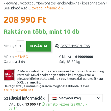
kiegyensúlyozott gumibevonatos lendkerekeknek köszönhetően •
Beállítható alsó-...
további információ »
208 990 Ft
Raktáron több, mint 10 db
Menny.:
ÖSSZEHASONLÍTÁS
Márka:
METABO
Cikkszám:
619009000
Garancia:
3 év
Súly:
83,50 kg
A Metabo elektromos szerszámaink különösen hosszú ideig
tartanak. Mivel azokat olyan ritkán kell megjavítani, a
Metabo kifejlesztett azokhoz egy kiegészítő garanciát -
az
XXL garanciát
.
Ha regisztrál, a normális garancia meghosszabbodik 3 évre
>>> regisztráció <<<
Szállítási információk
Magyarország
DACHSER:
13 900 FT
várható kézbesítés 08.13. -
08.17.