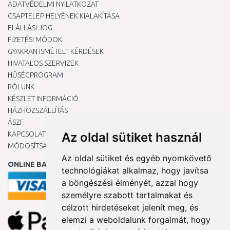
ADATVÉDELMI NYILATKOZAT
CSAPTELEP HELYÉNEK KIALAKÍTÁSA
ELÁLLÁSI JOG
FIZETÉSI MÓDOK
GYAKRAN ISMÉTELT KÉRDÉSEK
HIVATALOS SZERVIZEK
HŰSÉGPROGRAM
RÓLUNK
KÉSZLET INFORMÁCIÓ
HÁZHOZSZÁLLÍTÁS
ÁSZF
Az oldal sütiket használ
KAPCSOLAT
MÓDOSÍTSA A COOKIE-BEÁLLÍTÁSAIMAT
Az oldal sütiket és egyéb nyomkövető
ONLINE BANKKÁRTYÁVAL
technológiákat alkalmaz, hogy javítsa
a böngészési élményét, azzal hogy
személyre szabott tartalmakat és
célzott hirdetéseket jelenít meg, és
elemzi a weboldalunk forgalmát, hogy