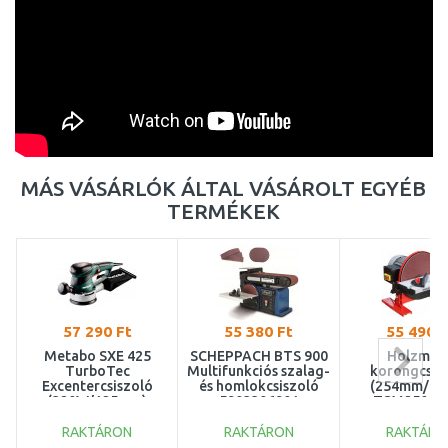
MÁS VÁSÁRLÓK ÁLTAL VÁSÁROLT EGYÉB
TERMÉKEK
57 290 Ft
55 380 Ft
55 490 F
Metabo SXE 425
SCHEPPACH BTS 900
Holzman
TurboTec
Multifunkciós szalag-
korongcsis
Excentercsiszoló
és homlokcsiszoló
(254mm/55
(320W/125mm)
5903306901
TSM250_2
600131000
RAKTÁRON
RAKTÁRON
RAKTÁRO