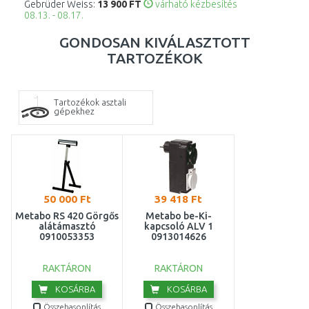
Gebrüder Weiss:
13 900 FT
várható kézbesítés
08.13. - 08.17.
GONDOSAN KIVÁLASZTOTT
TARTOZÉKOK
Tartozékok asztali
gépekhez
50 000 Ft
39 418 Ft
Metabo RS 420 Görgős
Metabo be-Ki-
alátámasztó
kapcsoló ALV 1
0910053353
0913014626
RAKTÁRON
RAKTÁRON
KOSÁRBA
KOSÁRBA
Összehasonlítás
Összehasonlítás