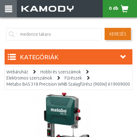
0 db
KERESÉS
KATEGÓRIÁK
Webáruház
Hobbi és szerszámok
Elektromos szerszámok
Fűrészek
Metabo BAS 318 Precision WNB Szalagfűrész (900W) 619009000