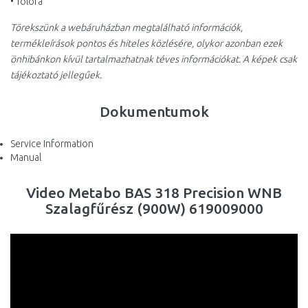
• Tolófa
Törekszünk a webáruházban megtalálható információk,
termékleírások pontos és hiteles közlésére, olykor azonban ezek
önhibánkon kívül tartalmazhatnak téves információkat. A képek csak
tájékoztató jellegűek.
Dokumentumok
Service Information
Manual
Video Metabo BAS 318 Precision WNB
Szalagfűrész (900W) 619009000