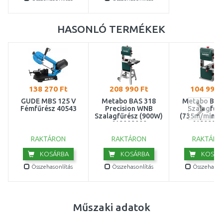
HASONLÓ TERMÉKEK
138 270 Ft
208 990 Ft
104 990 
GÜDE MBS 125 V
Metabo BAS 318
Metabo BAS
Fémfűrész 40543
Precision WNB
Szalagfűr
Szalagfűrész (900W)
(735m/min/
619009000
6190080
RAKTÁRON
RAKTÁRON
RAKTÁRO
KOSÁRBA
KOSÁRBA
KOSÁR
Összehasonlítás
Összehasonlítás
Összehasonl
Műszaki adatok