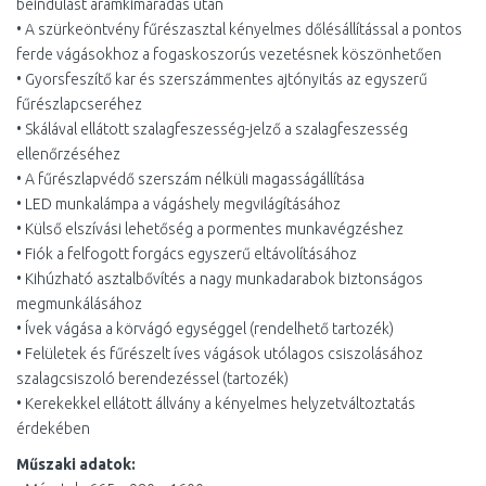
beindulást áramkimaradás után
• A szürkeöntvény fűrészasztal kényelmes dőlésállítással a pontos
ferde vágásokhoz a fogaskoszorús vezetésnek köszönhetően
• Gyorsfeszítő kar és szerszámmentes ajtónyitás az egyszerű
fűrészlapcseréhez
• Skálával ellátott szalagfeszesség-jelző a szalagfeszesség
ellenőrzéséhez
• A fűrészlapvédő szerszám nélküli magasságállítása
• LED munkalámpa a vágáshely megvilágításához
• Külső elszívási lehetőség a pormentes munkavégzéshez
• Fiók a felfogott forgács egyszerű eltávolításához
• Kihúzható asztalbővítés a nagy munkadarabok biztonságos
megmunkálásához
• Ívek vágása a körvágó egységgel (rendelhető tartozék)
• Felületek és fűrészelt íves vágások utólagos csiszolásához
szalagcsiszoló berendezéssel (tartozék)
• Kerekekkel ellátott állvány a kényelmes helyzetváltoztatás
érdekében
Műszaki adatok: