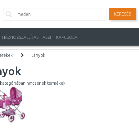
KERESÉS
HÁZHOZSZÁLLÍTÁS
ÁSZF
KAPCSOLAT
erekek
Lányok
nyok
kategóriában nincsenek termékek.