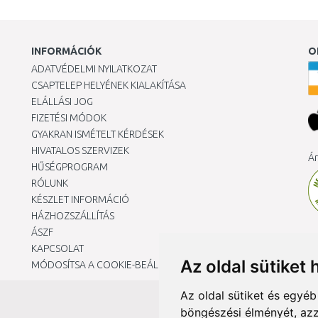
INFORMÁCIÓK
O
ADATVÉDELMI NYILATKOZAT
CSAPTELEP HELYÉNEK KIALAKÍTÁSA
ELÁLLÁSI JOG
FIZETÉSI MÓDOK
GYAKRAN ISMÉTELT KÉRDÉSEK
HIVATALOS SZERVIZEK
Ár
HŰSÉGPROGRAM
RÓLUNK
KÉSZLET INFORMÁCIÓ
HÁZHOZSZÁLLÍTÁS
ÁSZF
KAPCSOLAT
Az oldal sütiket 
MÓDOSÍTSA A COOKIE-BEÁLLÍTÁSAIMAT
Az oldal sütiket és egyé
böngészési élményét, azz