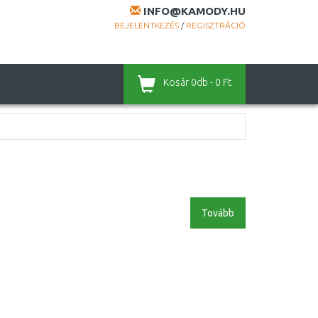
INFO@KAMODY.HU
BEJELENTKEZÉS
/
REGISZTRÁCIÓ
Kosár
0db - 0 Ft
Tovább