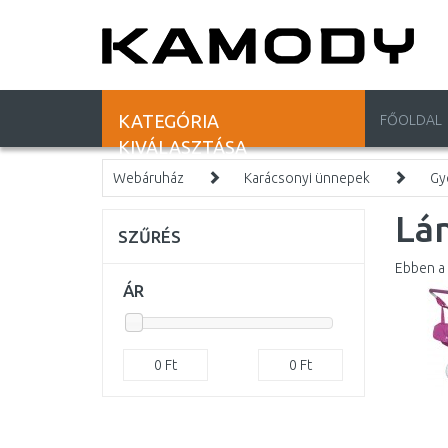
KATEGÓRIA
FŐOLDAL
KIVÁLASZTÁSA
Webáruház
Karácsonyi ünnepek
Gy
Lá
SZŰRÉS
Ebben a 
ÁR
0
Ft
0
Ft