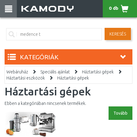
0 db
KERESÉS
KATEGÓRIÁK
Webáruház
Speciális ajánlat
Háztartási gépek
Háztartási eszközök
Háztartási gépek
Háztartási gépek
Ebben a kategóriában nincsenek termékek.
Tovább