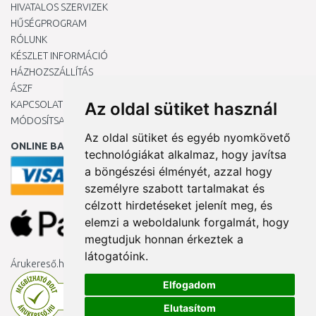
HIVATALOS SZERVIZEK
HŰSÉGPROGRAM
RÓLUNK
KÉSZLET INFORMÁCIÓ
HÁZHOZSZÁLLÍTÁS
ÁSZF
KAPCSOLAT
Az oldal sütiket használ
MÓDOSÍTSA A COOKIE-BEÁLLÍTÁSAIMAT
Az oldal sütiket és egyéb nyomkövető
ONLINE BANKKÁRTYÁVAL
technológiákat alkalmaz, hogy javítsa
a böngészési élményét, azzal hogy
személyre szabott tartalmakat és
célzott hirdetéseket jelenít meg, és
elemzi a weboldalunk forgalmát, hogy
megtudjuk honnan érkeztek a
látogatóink.
Árukereső.hu
Elfogadom
Elutasítom