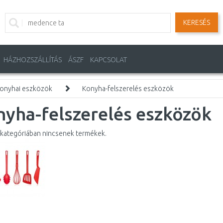
KERESÉS
HÁZHOZSZÁLLÍTÁS
ÁSZF
KAPCSOLAT
onyhai eszközök
Konyha-felszerelés eszközök
yha-felszerelés eszközök
kategóriában nincsenek termékek.