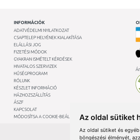
INFORMÁCIÓK
O
ADATVÉDELMI NYILATKOZAT
CSAPTELEP HELYÉNEK KIALAKÍTÁSA
ELÁLLÁSI JOG
FIZETÉSI MÓDOK
GYAKRAN ISMÉTELT KÉRDÉSEK
HIVATALOS SZERVIZEK
Ár
HŰSÉGPROGRAM
RÓLUNK
KÉSZLET INFORMÁCIÓ
HÁZHOZSZÁLLÍTÁS
ÁSZF
KAPCSOLAT
Az oldal sütiket 
MÓDOSÍTSA A COOKIE-BEÁLLÍTÁSAIMAT
Az oldal sütiket és egyé
böngészési élményét, azz