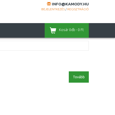
INFO@KAMODY.HU
BEJELENTKEZÉS
/
REGISZTRÁCIÓ
Kosár
0db - 0 Ft
Tovább