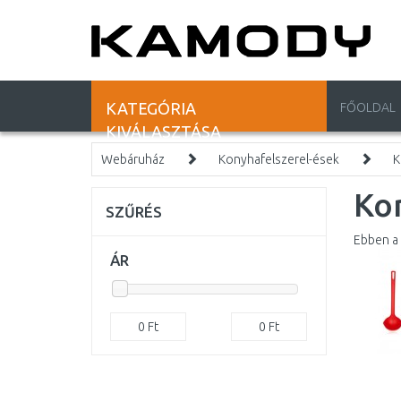
KATEGÓRIA
FŐOLDAL
KIVÁLASZTÁSA
Webáruház
Konyhafelszerel-ések
K
Kon
SZŰRÉS
Ebben a 
ÁR
0
Ft
0
Ft