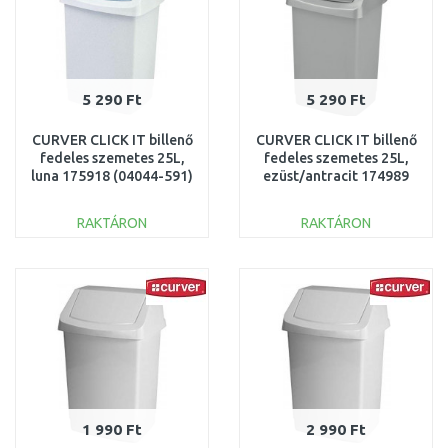
5 290 Ft
5 290 Ft
CURVER CLICK IT billenő
CURVER CLICK IT billenő
fedeles szemetes 25L,
fedeles szemetes 25L,
luna 175918 (04044-591)
ezüst/antracit 174989
(04044-877)
RAKTÁRON
RAKTÁRON
KOSÁRBA
KOSÁRBA
Összehasonlítás
Összehasonlítás
1 990 Ft
2 990 Ft