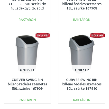
COLLECT 30L szelektív
billenő fedeles szemetes
hulladékgyűjtő, zöld
15L, szürke 167908
251952 (02103-393)
(03985-373)
RAKTÁRON
RAKTÁRON
KOSÁRBA
KOSÁRBA
Összehasonlítás
Összehasonlítás
6 105 Ft
1 987 Ft
CURVER SWING BIN
CURVER SWING BIN
billenő fedeles szemetes
billenő fedeles szemetes
50L, szürke 167909
10L, szürke 167910
(03987-373)
(03984-373)
RAKTÁRON
RAKTÁRON
KOSÁRBA
KOSÁRBA