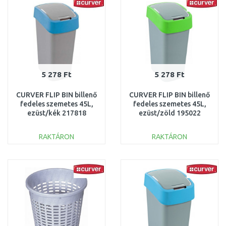
Összehasonlítás
Összehasonlítás
5 278 Ft
5 278 Ft
CURVER FLIP BIN billenő
CURVER FLIP BIN billenő
fedeles szemetes 45L,
fedeles szemetes 45L,
ezüst/kék 217818
ezüst/zöld 195022
(02172-734)
(02172-P80)
RAKTÁRON
RAKTÁRON
KOSÁRBA
KOSÁRBA
Összehasonlítás
Összehasonlítás