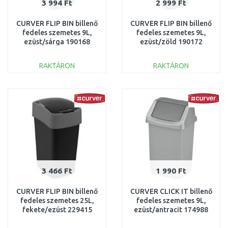
3 994 Ft
2 999 Ft
CURVER FLIP BIN billenő
CURVER FLIP BIN billenő
fedeles szemetes 9L,
fedeles szemetes 9L,
ezüst/sárga 190168
ezüst/zöld 190172
(02170-535)
(02170-P80)
RAKTÁRON
RAKTÁRON
KOSÁRBA
KOSÁRBA
Összehasonlítás
Összehasonlítás
3 466 Ft
1 990 Ft
CURVER FLIP BIN billenő
CURVER CLICK IT billenő
fedeles szemetes 25L,
fedeles szemetes 9L,
fekete/ezüst 229415
ezüst/antracit 174988
(02171-Y09)
(04042-877)