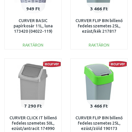
949 Ft
3 466 Ft
CURVER BASIC
CURVER FLIP BIN billenő
papírkosár 11L, luna
fedeles szemetes 25L,
173420 (04022-119)
ezüst/kék 217817
(02171-734)
RAKTÁRON
RAKTÁRON
KOSÁRBA
KOSÁRBA
Összehasonlítás
Összehasonlítás
7 290 Ft
3 466 Ft
CURVER CLICK IT billenő
CURVER FLIP BIN billenő
fedeles szemetes 50L,
fedeles szemetes 25L,
ezüst/antracit 174990
ezüst/zöld 190173