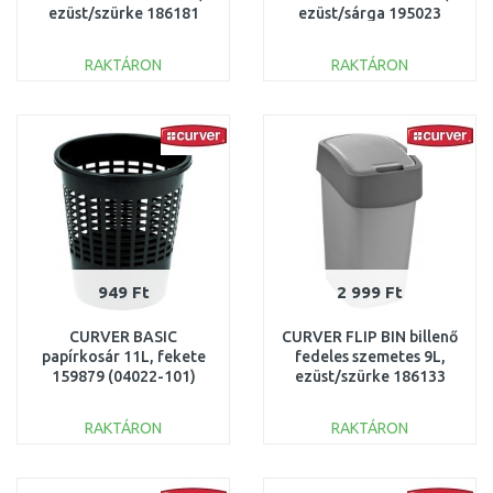
ezüst/szürke 186181
ezüst/sárga 195023
(02172-686)
(02172-535)
RAKTÁRON
RAKTÁRON
KOSÁRBA
KOSÁRBA
Összehasonlítás
Összehasonlítás
949 Ft
2 999 Ft
CURVER BASIC
CURVER FLIP BIN billenő
papírkosár 11L, fekete
fedeles szemetes 9L,
159879 (04022-101)
ezüst/szürke 186133
(02170-686)
RAKTÁRON
RAKTÁRON
KOSÁRBA
KOSÁRBA