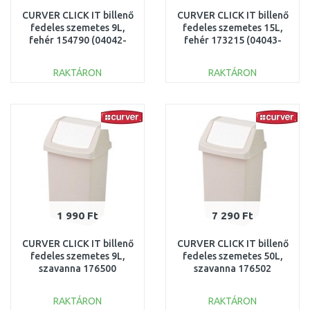
CURVER CLICK IT billenő
CURVER CLICK IT billenő
fedeles szemetes 9L,
fedeles szemetes 15L,
fehér 154790 (04042-
fehér 173215 (04043-
026)
026)
RAKTÁRON
RAKTÁRON
KOSÁRBA
KOSÁRBA
Összehasonlítás
Összehasonlítás
1 990 Ft
7 290 Ft
CURVER CLICK IT billenő
CURVER CLICK IT billenő
fedeles szemetes 9L,
fedeles szemetes 50L,
szavanna 176500
szavanna 176502
(04042-844)
(04045-844)
RAKTÁRON
RAKTÁRON