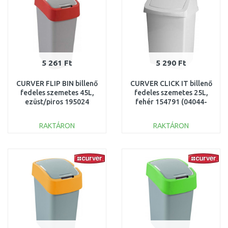
5 261 Ft
5 290 Ft
CURVER FLIP BIN billenő
CURVER CLICK IT billenő
fedeles szemetes 45L,
fedeles szemetes 25L,
ezüst/piros 195024
fehér 154791 (04044-
(02172-547)
026)
RAKTÁRON
RAKTÁRON
KOSÁRBA
KOSÁRBA
Összehasonlítás
Összehasonlítás