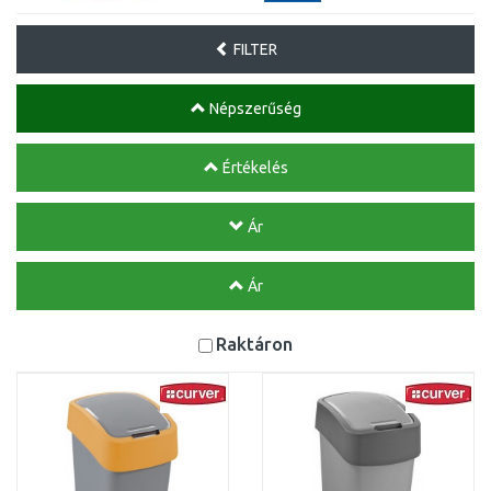
FILTER
Népszerűség
Értékelés
Ár
Ár
Raktáron