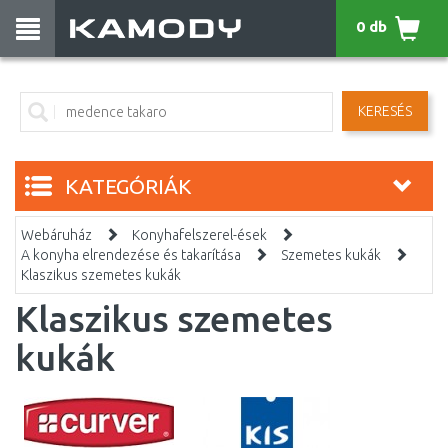
0 db
KERESÉS
KATEGÓRIÁK
Webáruház
Konyhafelszerel-ések
A konyha elrendezése és takarítása
Szemetes kukák
Klaszikus szemetes kukák
Klaszikus szemetes
kukák