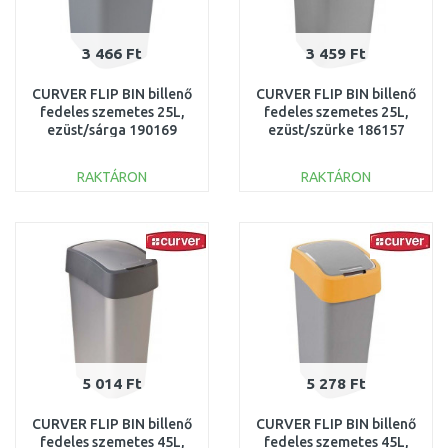
3 466 Ft
3 459 Ft
CURVER FLIP BIN billenő
CURVER FLIP BIN billenő
fedeles szemetes 25L,
fedeles szemetes 25L,
ezüst/sárga 190169
ezüst/szürke 186157
(02171-535)
(02171-686)
RAKTÁRON
RAKTÁRON
KOSÁRBA
KOSÁRBA
Összehasonlítás
Összehasonlítás
5 014 Ft
5 278 Ft
CURVER FLIP BIN billenő
CURVER FLIP BIN billenő
fedeles szemetes 45L,
fedeles szemetes 45L,