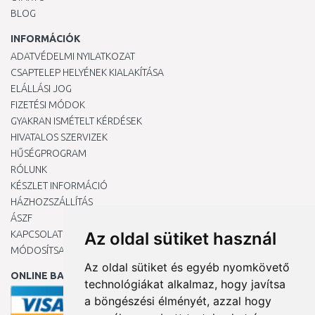
BLOG
INFORMÁCIÓK
ADATVÉDELMI NYILATKOZAT
CSAPTELEP HELYÉNEK KIALAKÍTÁSA
ELÁLLÁSI JOG
FIZETÉSI MÓDOK
GYAKRAN ISMÉTELT KÉRDÉSEK
HIVATALOS SZERVIZEK
HŰSÉGPROGRAM
RÓLUNK
KÉSZLET INFORMÁCIÓ
HÁZHOZSZÁLLÍTÁS
ÁSZF
KAPCSOLAT
Az oldal sütiket használ
MÓDOSÍTSA A COOKIE-BEÁLLÍTÁSAIMAT
Az oldal sütiket és egyéb nyomkövető
ONLINE BANKKÁRTYÁVAL
technológiákat alkalmaz, hogy javítsa
a böngészési élményét, azzal hogy