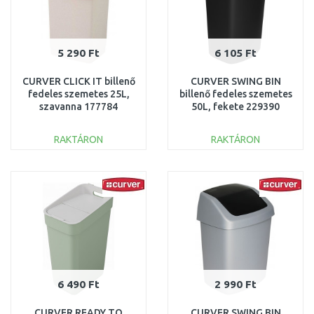
5 290 Ft
6 105 Ft
CURVER CLICK IT billenő
CURVER SWING BIN
fedeles szemetes 25L,
billenő fedeles szemetes
szavanna 177784
50L, fekete 229390
(04044-844)
(03987-Y09)
RAKTÁRON
RAKTÁRON
KOSÁRBA
KOSÁRBA
Összehasonlítás
Összehasonlítás
6 490 Ft
2 990 Ft
CURVER READY TO
CURVER SWING BIN