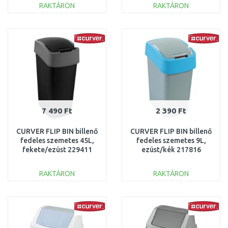
RAKTÁRON
RAKTÁRON
KOSÁRBA
KOSÁRBA
Összehasonlítás
Összehasonlítás
7 490 Ft
2 390 Ft
CURVER FLIP BIN billenő
CURVER FLIP BIN billenő
fedeles szemetes 45L,
fedeles szemetes 9L,
fekete/ezüst 229411
ezüst/kék 217816
(02172-Y09)
(02170-734)
RAKTÁRON
RAKTÁRON
KOSÁRBA
KOSÁRBA
Összehasonlítás
Összehasonlítás