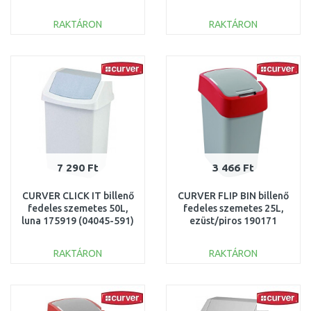
(04045-877)
(02171-P80)
RAKTÁRON
RAKTÁRON
KOSÁRBA
KOSÁRBA
Összehasonlítás
Összehasonlítás
7 290 Ft
3 466 Ft
CURVER CLICK IT billenő
CURVER FLIP BIN billenő
fedeles szemetes 50L,
fedeles szemetes 25L,
luna 175919 (04045-591)
ezüst/piros 190171
(02171-547)
RAKTÁRON
RAKTÁRON
KOSÁRBA
KOSÁRBA
Összehasonlítás
Összehasonlítás