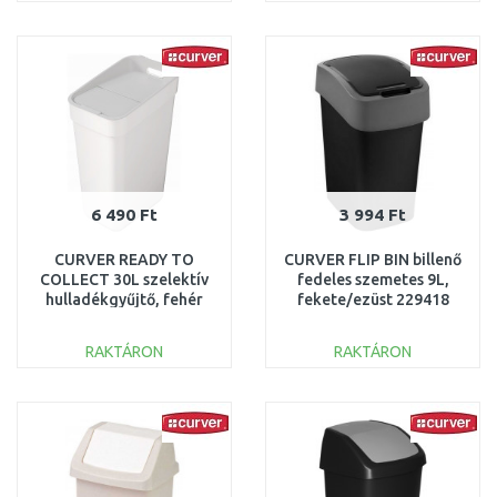
KOSÁRBA
KOSÁRBA
Összehasonlítás
Összehasonlítás
6 490 Ft
3 994 Ft
CURVER READY TO
CURVER FLIP BIN billenő
COLLECT 30L szelektív
fedeles szemetes 9L,
hulladékgyűjtő, fehér
fekete/ezüst 229418
252104 (02103-177)
(02170-Y09)
RAKTÁRON
RAKTÁRON
KOSÁRBA
KOSÁRBA
Összehasonlítás
Összehasonlítás