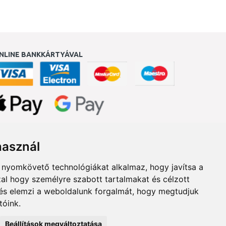
NLINE BANKKÁRTYÁVAL
ukereső.hu
használ
b nyomkövető technológiákat alkalmaz, hogy javítsa a
al hogy személyre szabott tartalmakat és célzott
, és elemzi a weboldalunk forgalmát, hogy megtudjuk
tóink.
Beállítások megváltoztatása