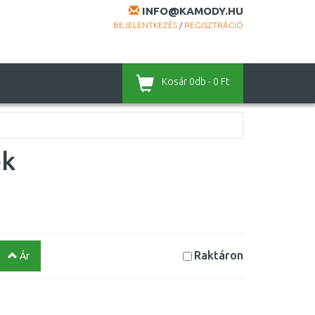
INFO@KAMODY.HU
BEJELENTKEZÉS
/
REGISZTRÁCIÓ
Kosár
0db - 0 Ft
ek
Raktáron
Ár