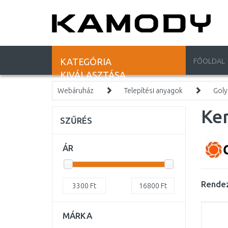
KATEGÓRIA
FŐOLDAL
KIVÁLASZTÁSA
Webáruház
Telepítési anyagok
Gol
Ker
SZŰRÉS
ÁR
Rendez
3300
Ft
16800
Ft
MÁRKA