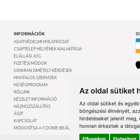
INFORMÁCIÓK
O
ADATVÉDELMI NYILATKOZAT
CSAPTELEP HELYÉNEK KIALAKÍTÁSA
ELÁLLÁSI JOG
FIZETÉSI MÓDOK
GYAKRAN ISMÉTELT KÉRDÉSEK
HIVATALOS SZERVIZEK
Ár
HŰSÉGPROGRAM
Az oldal sütiket 
RÓLUNK
KÉSZLET INFORMÁCIÓ
Az oldal sütiket és egyé
HÁZHOZSZÁLLÍTÁS
böngészési élményét, azz
ÁSZF
hirdetéseket jelenít meg
KAPCSOLAT
honnan érkeztek a látoga
MÓDOSÍTSA A COOKIE-BEÁLLÍTÁSAIMAT
Elfogadom
Elutasítom