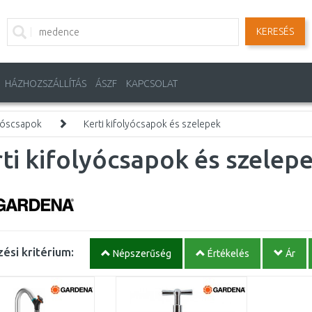
KERESÉS
HÁZHOZSZÁLLÍTÁS
ÁSZF
KAPCSOLAT
yóscsapok
Kerti kifolyócsapok és szelepek
ti kifolyócsapok és szelep
ési kritérium:
Népszerűség
Értékelés
Ár