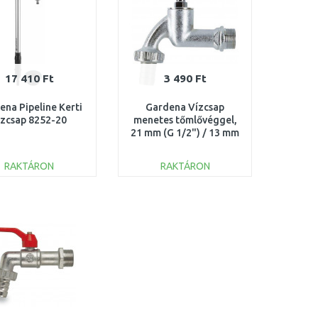
17 410 Ft
3 490 Ft
ena Pipeline Kerti
Gardena Vízcsap
ízcsap 8252-20
menetes tőmlővéggel,
21 mm (G 1/2") / 13 mm
(1/2") 7330-20
RAKTÁRON
RAKTÁRON
KOSÁRBA
KOSÁRBA
Összehasonlítás
Összehasonlítás