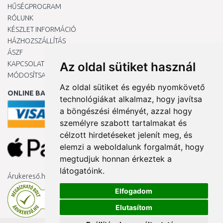
HŰSÉGPROGRAM
RÓLUNK
KÉSZLET INFORMÁCIÓ
HÁZHOZSZÁLLÍTÁS
ÁSZF
KAPCSOLAT
Az oldal sütiket használ
MÓDOSÍTSA A COOKIE-BEÁLLÍTÁSAIMAT
Az oldal sütiket és egyéb nyomkövető
ONLINE BANKKÁRTYÁVAL
technológiákat alkalmaz, hogy javítsa
a böngészési élményét, azzal hogy
személyre szabott tartalmakat és
célzott hirdetéseket jelenít meg, és
elemzi a weboldalunk forgalmát, hogy
megtudjuk honnan érkeztek a
látogatóink.
Árukereső.hu
Elfogadom
Elutasítom