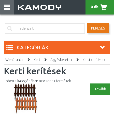
0 db
KERESÉS
KATEGÓRIÁK
Webáruház
Kert
Ágyáskeretek
Kerti kerítések
Kerti kerítések
Ebben a kategóriában nincsenek termékek.
Tovább