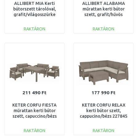
ALLIBERT MIA Kerti
ALLIBERT ALABAMA
bútorszett tárolóval,
műrattan kerti bútor
grafit/világosszürke
szett, grafit/hűvös
színben 231616
szürke 213968
(17198017)
(17199240)
RAKTÁRON
RAKTÁRON
KOSÁRBA
KOSÁRBA
Összehasonlítás
Összehasonlítás
211 490 Ft
177 990 Ft
KETER CORFU FIESTA
KETER CORFU RELAX
műrattan kerti bútor
kerti bútor szett,
szett, capuccino/bézs
cappucino/bézs 227845
227586 (17198008)
(17202123)
RAKTÁRON
RAKTÁRON