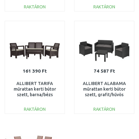
RAKTÁRON
RAKTÁRON
KOSÁRBA
KOSÁRBA
Összehasonlítás
Összehasonlítás
161 390 Ft
74 587 Ft
ALLIBERT TARIFA
ALLIBERT ALABAMA
műrattan kerti bútor
műrattan kerti bútor
szett, barna/bézs
szett, grafit/hűvös
258972 (17197152)
szürke 213968
(17199240) SÉRÜLT
RAKTÁRON
RAKTÁRON
KOSÁRBA
KOSÁRBA
Összehasonlítás
Összehasonlítás