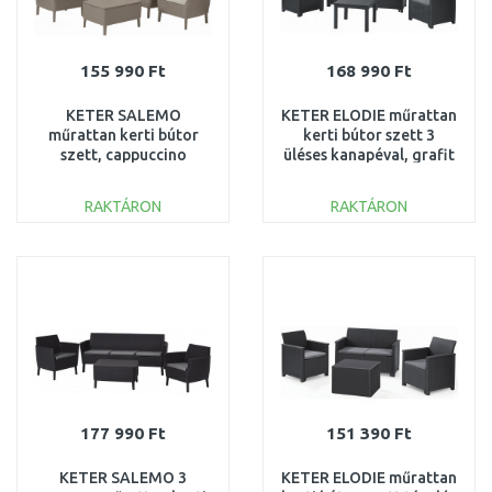
155 990 Ft
168 990 Ft
KETER SALEMO
KETER ELODIE műrattan
műrattan kerti bútor
kerti bútor szett 3
szett, cappuccino
üléses kanapéval, grafit
253221 (17206003)
246150 (17209489)
RAKTÁRON
RAKTÁRON
KOSÁRBA
KOSÁRBA
Összehasonlítás
Összehasonlítás
177 990 Ft
151 390 Ft
KETER SALEMO 3
KETER ELODIE műrattan