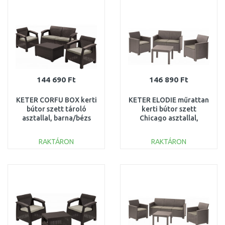
Összehasonlítás
Összehasonlítás
144 690 Ft
146 890 Ft
KETER CORFU BOX kerti
KETER ELODIE műrattan
bútor szett tároló
kerti bútor szett
asztallal, barna/bézs
Chicago asztallal,
258943 (17200180)
cappuccino 246157
(17209485)
RAKTÁRON
RAKTÁRON
KOSÁRBA
KOSÁRBA
Összehasonlítás
Összehasonlítás