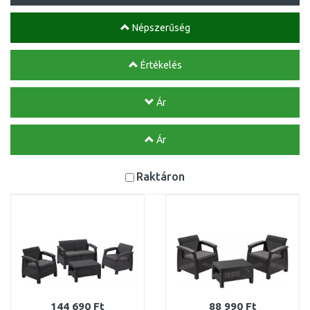
Népszerűség
Értékelés
Ár
Ár
Raktáron
144 690 Ft
88 990 Ft