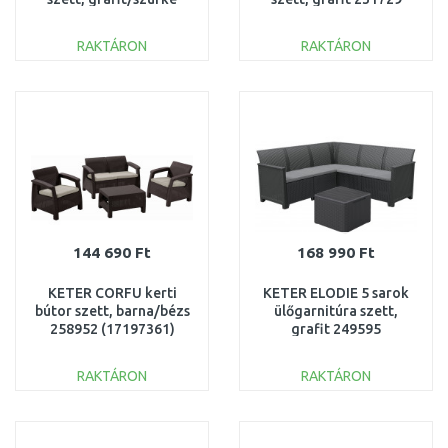
249561 (17210753)
(17200418)
RAKTÁRON
RAKTÁRON
KOSÁRBA
KOSÁRBA
Összehasonlítás
Összehasonlítás
144 690 Ft
168 990 Ft
KETER CORFU kerti
KETER ELODIE 5 sarok
bútor szett, barna/bézs
ülőgarnitúra szett,
258952 (17197361)
grafit 249595
(17210776)
RAKTÁRON
RAKTÁRON
KOSÁRBA
KOSÁRBA
Összehasonlítás
Összehasonlítás