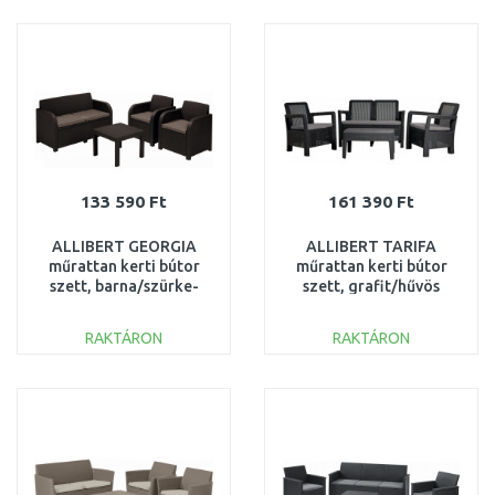
KOSÁRBA
KOSÁRBA
Összehasonlítás
Összehasonlítás
133 590 Ft
161 390 Ft
ALLIBERT GEORGIA
ALLIBERT TARIFA
műrattan kerti bútor
műrattan kerti bútor
szett, barna/szürke-
szett, grafit/hűvös
bézs 216741 (17199879)
szürke 233195
(17197152)
RAKTÁRON
RAKTÁRON
KOSÁRBA
KOSÁRBA
Összehasonlítás
Összehasonlítás