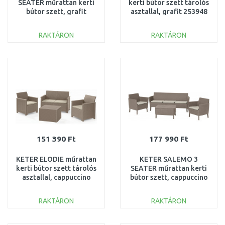
SEATER műrattan kerti
kerti bútor szett tárolós
bútor szett, grafit
asztallal, grafit 253948
238590 (17205990)
(17211877)
RAKTÁRON
RAKTÁRON
KOSÁRBA
KOSÁRBA
Összehasonlítás
Összehasonlítás
151 390 Ft
177 990 Ft
KETER ELODIE műrattan
KETER SALEMO 3
kerti bútor szett tárolós
SEATER műrattan kerti
asztallal, cappuccino
bútor szett, cappuccino
254091 (17211877)
253237 (17205990)
RAKTÁRON
RAKTÁRON
KOSÁRBA
KOSÁRBA