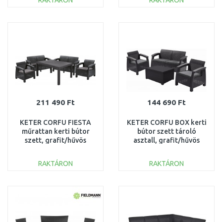
RAKTÁRON
RAKTÁRON
KOSÁRBA
KOSÁRBA
Összehasonlítás
Összehasonlítás
211 490 Ft
144 690 Ft
KETER CORFU FIESTA
KETER CORFU BOX kerti
műrattan kerti bútor
bútor szett tároló
szett, grafit/hűvös
asztall, grafit/hűvös
szürke 223216
szürke 223174
(17198008)
(17200180)
RAKTÁRON
RAKTÁRON
KOSÁRBA
KOSÁRBA
Összehasonlítás
Összehasonlítás