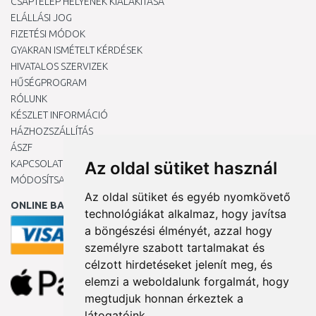
CSAPTELEP HELYÉNEK KIALAKÍTÁSA
ELÁLLÁSI JOG
FIZETÉSI MÓDOK
GYAKRAN ISMÉTELT KÉRDÉSEK
HIVATALOS SZERVIZEK
HŰSÉGPROGRAM
RÓLUNK
KÉSZLET INFORMÁCIÓ
HÁZHOZSZÁLLÍTÁS
ÁSZF
KAPCSOLAT
Az oldal sütiket használ
MÓDOSÍTSA A COOKIE-BEÁLLÍTÁSAIMAT
Az oldal sütiket és egyéb nyomkövető
ONLINE BANKKÁRTYÁVAL
technológiákat alkalmaz, hogy javítsa
a böngészési élményét, azzal hogy
személyre szabott tartalmakat és
célzott hirdetéseket jelenít meg, és
elemzi a weboldalunk forgalmát, hogy
megtudjuk honnan érkeztek a
látogatóink.