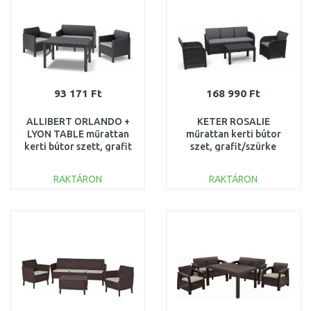
93 171 Ft
168 990 Ft
ALLIBERT ORLANDO +
KETER ROSALIE
LYON TABLE műrattan
műrattan kerti bútor
kerti bútor szett, grafit
szet, grafit/szürke
232295 (17204944)
249587 (17210742)
RAKTÁRON
RAKTÁRON
KOSÁRBA
KOSÁRBA
Összehasonlítás
Összehasonlítás