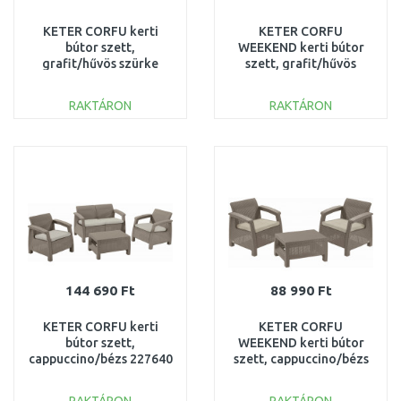
KETER CORFU kerti
KETER CORFU
bútor szett,
WEEKEND kerti bútor
grafit/hűvös szürke
szett, grafit/hűvös
223204 (17197361)
szürke 223250
(17197786)
RAKTÁRON
RAKTÁRON
KOSÁRBA
KOSÁRBA
Összehasonlítás
Összehasonlítás
144 690 Ft
88 990 Ft
KETER CORFU kerti
KETER CORFU
bútor szett,
WEEKEND kerti bútor
cappuccino/bézs 227640
szett, cappuccino/bézs
(17197361)
227630 (17197786)