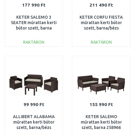
177 990 Ft
211 490 Ft
KETER SALEMO 3
KETER CORFU FIESTA
SEATER műrattan kerti
műrattan kerti bútor
bútor szett, barna
szett, barna/bézs
258967 (17205990)
258945 (17198008)
RAKTÁRON
RAKTÁRON
KOSÁRBA
KOSÁRBA
Összehasonlítás
Összehasonlítás
99 990 Ft
155 990 Ft
ALLIBERT ALABAMA
KETER SALEMO
műrattan kerti bútor
műrattan kerti bútor
szett, barna/bézs
szett, barna 258966
258757 (17199240)
(17206003)