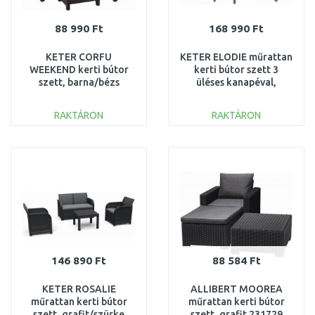
88 990 Ft
168 990 Ft
KETER CORFU
KETER ELODIE műrattan
WEEKEND kerti bútor
kerti bútor szett 3
szett, barna/bézs
üléses kanapéval,
258953 (17197786)
cappuccino 246154
(17209489)
RAKTÁRON
RAKTÁRON
KOSÁRBA
KOSÁRBA
Összehasonlítás
Összehasonlítás
146 890 Ft
88 584 Ft
KETER ROSALIE
ALLIBERT MOOREA
műrattan kerti bútor
műrattan kerti bútor
szett, grafit/szürke
szett, grafit 231729