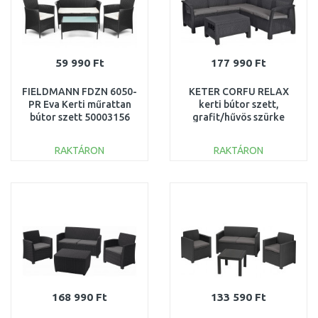
59 990 Ft
177 990 Ft
FIELDMANN FDZN 6050-
KETER CORFU RELAX
PR Eva Kerti műrattan
kerti bútor szett,
bútor szett 50003156
grafit/hűvös szürke
227816 (17202123)
RAKTÁRON
RAKTÁRON
KOSÁRBA
KOSÁRBA
Összehasonlítás
Összehasonlítás
168 990 Ft
133 590 Ft