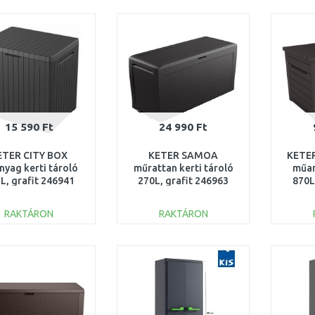
KOSÁRBA
KOSÁRBA
Összehasonlítás
Összehasonlítás
15 590 Ft
24 990 Ft
ETER CITY BOX
KETER SAMOA
KETE
yag kerti tároló
műrattan kerti tároló
műan
L, grafit 246941
270L, grafit 246963
870L
(17208324)
(17209570)
RAKTÁRON
RAKTÁRON
KOSÁRBA
KOSÁRBA
Összehasonlítás
Összehasonlítás