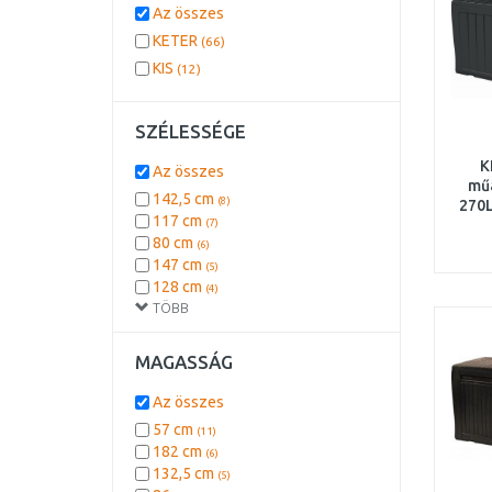
Az összes
KETER
(66)
KIS
(12)
SZÉLESSÉGE
K
Az összes
műa
142,5 cm
(8)
270L
117 cm
(7)
80 cm
(6)
147 cm
(5)
128 cm
(4)
TÖBB
140 cm
(3)
141 cm
(3)
190 cm
(3)
MAGASSÁG
116,7 cm
(2)
117,2 cm
(2)
Az összes
117,5 cm
(2)
57 cm
(11)
117,8 cm
(2)
182 cm
(6)
118 cm
(2)
132,5 cm
(5)
123 cm
(2)