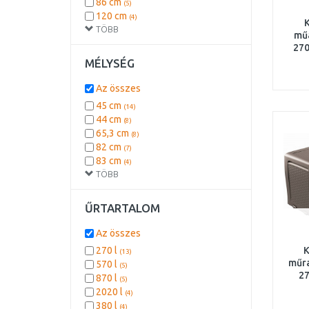
86 cm
(5)
133 cm
(2)
120 cm
(4)
145,5 cm
(2)
TÖBB
55 cm
(4)
műa
151,7 cm
(2)
54,5 cm
(3)
270
155 cm
(2)
78,2 cm
(3)
MÉLYSÉG
190,5 cm
(2)
125 cm
(2)
57,8 cm
(2)
170,4 cm
(2)
Az összes
65 cm
(2)
57,3 cm
(2)
122,9 cm
45 cm
(14)
(1)
57,7 cm
(2)
124 cm
44 cm
(8)
(1)
58 cm
(2)
129,5 cm
65,3 cm
(8)
(1)
59 cm
(2)
132 cm
82 cm
(7)
(1)
61 cm
(2)
138,1 cm
83 cm
(4)
(1)
62,5 cm
(2)
138,6 cm
TÖBB
109 cm
(3)
(1)
89 cm
(2)
145 cm
109,3 cm
(1)
(2)
89,5 cm
(2)
146 cm
44,58 cm
(1)
(2)
ŰRTARTALOM
100 cm
(1)
177 cm
44,7 cm
(1)
(2)
113,5 cm
(1)
33 cm
49 cm
(1)
(2)
Az összes
121,2 cm
(1)
59,6 cm
53,5 cm
(1)
(2)
134 cm
270 l
(13)
(1)
68 cm
53,6 cm
(1)
(2)
műra
166 cm
570 l
(5)
(1)
82,3 cm
61 cm
(2)
(1)
27
181 cm
870 l
(5)
(1)
65 cm
(2)
24
53 cm
2020 l
(1)
(4)
72,5 cm
(2)
57,5 cm
380 l
(4)
(1)