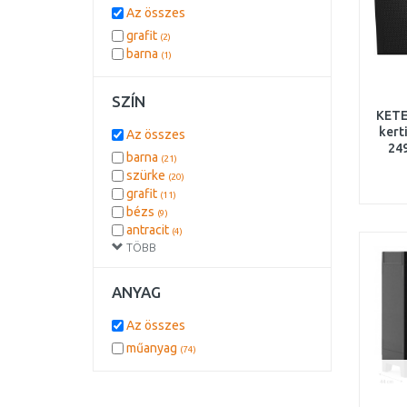
Az összes
grafit
(2)
barna
(1)
SZÍN
KETE
kert
Az összes
24
barna
(21)
szürke
(20)
grafit
(11)
bézs
(9)
antracit
(4)
TÖBB
fekete
(4)
zöld
(4)
sötétszürke
(3)
ANYAG
Világosbarna
(2)
cappuccino
(1)
Az összes
dió
(1)
műanyag
(74)