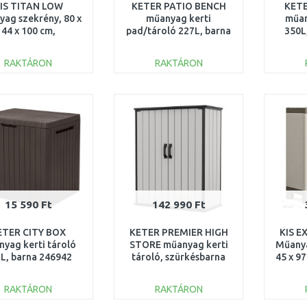
IS TITAN LOW
KETER PATIO BENCH
KET
ag szekrény, 80 x
műanyag kerti
műan
44 x 100 cm,
pad/tároló 227L, barna
350L
ke/fekete 240618
253820 (17202690)
RAKTÁRON
RAKTÁRON
KOSÁRBA
KOSÁRBA
Összehasonlítás
Összehasonlítás
15 590 Ft
142 990 Ft
ETER CITY BOX
KETER PREMIER HIGH
KIS 
yag kerti tároló
STORE műanyag kerti
Műanya
L, barna 246942
tároló, szürkésbarna
45 x 9
(17208324)
246948 (17209552)
RAKTÁRON
RAKTÁRON