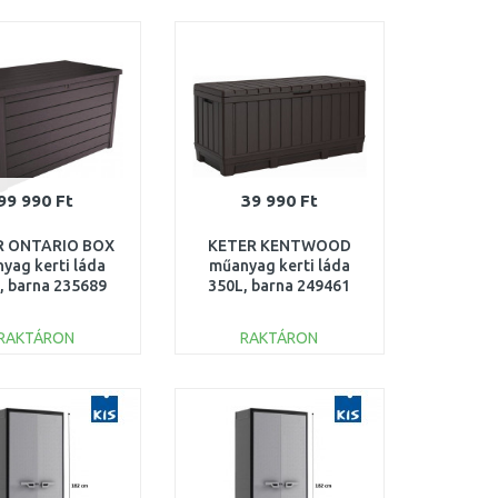
KOSÁRBA
KOSÁRBA
Összehasonlítás
Összehasonlítás
99 990 Ft
39 990 Ft
R ONTARIO BOX
KETER KENTWOOD
yag kerti láda
műanyag kerti láda
, barna 235689
350L, barna 249461
(17204488)
(17210604)
RAKTÁRON
RAKTÁRON
KOSÁRBA
KOSÁRBA
Összehasonlítás
Összehasonlítás