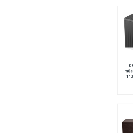
K
műan
113