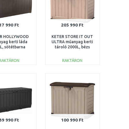
17 990 Ft
205 990 Ft
ER HOLLYWOOD
KETER STORE IT OUT
yag kerti láda
ULTRA műanyag kerti
L, sötétbarna
tároló 2000L, bézs
49 (17191974)
230436 (17199414)
RAKTÁRON
RAKTÁRON
KOSÁRBA
KOSÁRBA
Összehasonlítás
Összehasonlítás
39 990 Ft
100 990 Ft