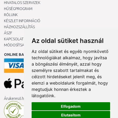
HIVATALOS SZERVIZEK
HŰSÉGPROGRAM
RÓLUNK
KÉSZLET INFORMÁCIÓ
HÁZHOZSZÁLLÍTÁS
ÁSZF
KAPCSOLAT
Az oldal sütiket használ
MÓDOSÍTSA A COOKIE-BEÁLLÍTÁSAIMAT
Az oldal sütiket és egyéb nyomkövető
ONLINE BANKKÁRTYÁVAL
technológiákat alkalmaz, hogy javítsa
a böngészési élményét, azzal hogy
személyre szabott tartalmakat és
célzott hirdetéseket jelenít meg, és
elemzi a weboldalunk forgalmát, hogy
megtudjuk honnan érkeztek a
látogatóink.
Árukereső.hu
Elfogadom
Elutasítom