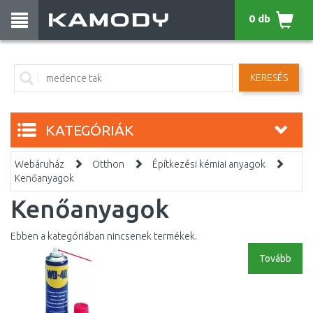
0 db
KERESÉS
KATEGÓRIÁK
Webáruház
Otthon
Építkezési kémiai anyagok
Kenőanyagok
Kenőanyagok
Ebben a kategóriában nincsenek termékek.
Tovább