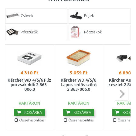
Csövek
Fejek
Pótszűrők
Pótzsákok
Szivó és kefefejek
Tömlők
4 310 Ft
5 059 Ft
6 890 F
Kärcher WD 4/5/6 Flíz
Kärcher WD 4/5/6
Kärcher Autó
porzsák 4db 2.863-
Lapos redős szűrő
készlet 2.863
006.0
2.863-005.0
RAKTÁRON
RAKTÁRON
RAKTÁRO
KOSÁRBA
KOSÁRBA
KOSÁR
Összehasonlítás
Összehasonlítás
Összehasonl