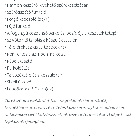
• Harmonikaszűrő: kivehető szűrőkazettában
• Szűrőtisztító funkció
• Forgó kapcsoló (be/ki)
• Fújó funkció
• A fogantyú közbenső parkolási pozíciója a készülék tetején
• Szívótömlő-tárolás a készülék tetején
• Tárolórekesz kis tartozékoknak
• Komfortos 3 az 1-ben markolat
• Kábelakasztó
• Parkolóállás
• Tartozéktárolás a készüléken
• Stabil ütköző
• Lengőkerék: 5 Darab(ok)
Törekszünk a webáruházban megtalálható információk,
termékleírások pontos és hiteles közlésére, olykor azonban ezek
önhibánkon kívül tartalmazhatnak téves információkat. A képek csak
tájékoztató jellegűek.