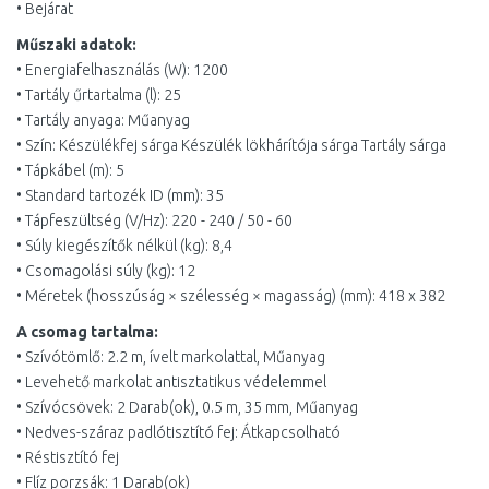
• Bejárat
Műszaki adatok:
• Energiafelhasználás (W): 1200
• Tartály űrtartalma (l): 25
• Tartály anyaga: Műanyag
• Szín: Készülékfej sárga Készülék lökhárítója sárga Tartály sárga
• Tápkábel (m): 5
• Standard tartozék ID (mm): 35
• Tápfeszültség (V/Hz): 220 - 240 / 50 - 60
• Súly kiegészítők nélkül (kg): 8,4
• Csomagolási súly (kg): 12
• Méretek (hosszúság × szélesség × magasság) (mm): 418 x 382
A csomag tartalma:
• Szívótömlő: 2.2 m, ívelt markolattal, Műanyag
• Levehető markolat antisztatikus védelemmel
• Szívócsövek: 2 Darab(ok), 0.5 m, 35 mm, Műanyag
• Nedves-száraz padlótisztító fej: Átkapcsolható
• Réstisztító fej
• Flíz porzsák: 1 Darab(ok)