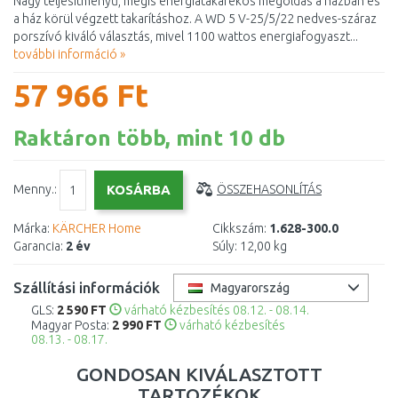
Nagy teljesítményű, mégis energiatakarékos megoldás a házban és
a ház körül végzett takarításhoz. A WD 5 V-25/5/22 nedves-száraz
porszívó kiváló választás, mivel 1100 wattos energiafogyaszt...
további információ »
57 966 Ft
Raktáron több, mint 10 db
Menny.:
ÖSSZEHASONLÍTÁS
Márka:
KÄRCHER Home
Cikkszám:
1.628-300.0
Garancia:
2 év
Súly:
12,00 kg
Szállítási információk
Magyarország
GLS:
2 590 FT
várható kézbesítés 08.12. - 08.14.
Magyar Posta:
2 990 FT
várható kézbesítés
08.13. - 08.17.
GONDOSAN KIVÁLASZTOTT
TARTOZÉKOK