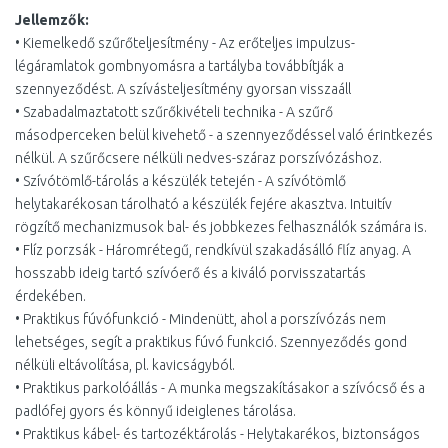
Jellemzők:
• Kiemelkedő szűrőteljesítmény - Az erőteljes impulzus-
légáramlatok gombnyomásra a tartályba továbbítják a
szennyeződést. A szívásteljesítmény gyorsan visszaáll
• Szabadalmaztatott szűrőkivételi technika - A szűrő
másodperceken belül kivehető - a szennyeződéssel való érintkezés
nélkül. A szűrőcsere nélküli nedves-száraz porszívózáshoz.
• Szívótömlő-tárolás a készülék tetején - A szívótömlő
helytakarékosan tárolható a készülék fejére akasztva. Intuitív
rögzítő mechanizmusok bal- és jobbkezes felhasználók számára is.
• Flíz porzsák - Háromrétegű, rendkívül szakadásálló flíz anyag. A
hosszabb ideig tartó szívóerő és a kiváló porvisszatartás
érdekében.
• Praktikus fúvófunkció - Mindenütt, ahol a porszívózás nem
lehetséges, segít a praktikus fúvó funkció. Szennyeződés gond
nélküli eltávolítása, pl. kavicságyból.
• Praktikus parkolóállás - A munka megszakításakor a szívócső és a
padlófej gyors és könnyű ideiglenes tárolása.
• Praktikus kábel- és tartozéktárolás - Helytakarékos, biztonságos