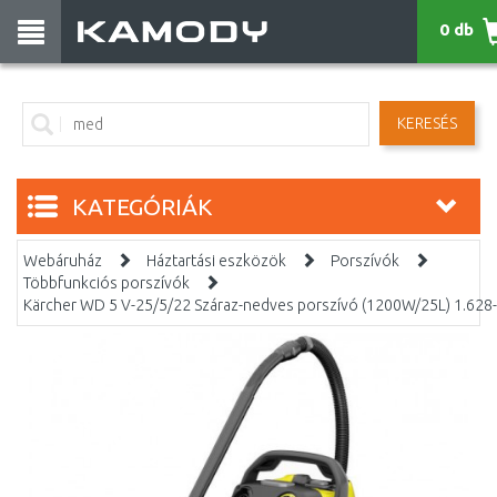
0 db
KERESÉS
KATEGÓRIÁK
Webáruház
Háztartási eszközök
Porszívók
Többfunkciós porszívók
Kärcher WD 5 V-25/5/22 Száraz-nedves porszívó (1200W/25L) 1.628