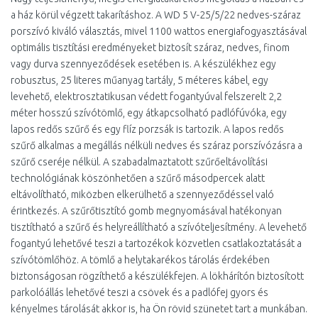
a ház körül végzett takarításhoz. A WD 5 V-25/5/22 nedves-száraz
porszívó kiváló választás, mivel 1100 wattos energiafogyasztásával
optimális tisztítási eredményeket biztosít száraz, nedves, finom
vagy durva szennyeződések esetében is. A készülékhez egy
robusztus, 25 literes műanyag tartály, 5 méteres kábel, egy
levehető, elektrosztatikusan védett fogantyúval felszerelt 2,2
méter hosszú szívótömlő, egy átkapcsolható padlófúvóka, egy
lapos redős szűrő és egy flíz porzsák is tartozik. A lapos redős
szűrő alkalmas a megállás nélküli nedves és száraz porszívózásra a
szűrő cseréje nélkül. A szabadalmaztatott szűrőeltávolítási
technológiának köszönhetően a szűrő másodpercek alatt
eltávolítható, miközben elkerülhető a szennyeződéssel való
érintkezés. A szűrőtisztító gomb megnyomásával hatékonyan
tisztítható a szűrő és helyreállítható a szívóteljesítmény. A levehető
fogantyú lehetővé teszi a tartozékok közvetlen csatlakoztatását a
szívótömlőhöz. A tömlő a helytakarékos tárolás érdekében
biztonságosan rögzíthető a készülékfejen. A lökhárítón biztosított
parkolóállás lehetővé teszi a csövek és a padlófej gyors és
kényelmes tárolását akkor is, ha Ön rövid szünetet tart a munkában.