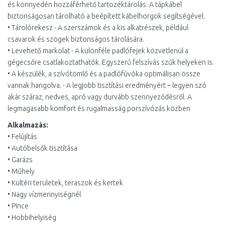
és könnyedén hozzáférhető tartozéktárolás. A tápkábel
biztonságosan tárolható a beépített kábelhorgok segítségével.
• Tárolórekesz - A szerszámok és a kis alkatrészek, például
csavarok és szögek biztonságos tárolására.
• Levehető markolat - A különféle padlófejek közvetlenül a
gégecsőre csatlakoztathatók. Egyszerű felszívás szűk helyeken is.
• A készülék, a szívótömlő és a padlófúvóka optimálisan össze
vannak hangolva. - A legjobb tisztítási eredményért – legyen szó
akár száraz, nedves, apró vagy durvább szennyeződésről. A
legmagasabb komfort és rugalmasság porszívózás közben
Alkalmazás:
• Felújítás
• Autóbelsők tisztítása
• Garázs
• Műhely
• Kültéri területek, teraszok és kertek
• Nagy vízmennyiségnél
• Pince
• Hobbihelyiség