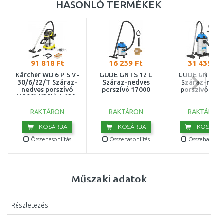
HASONLÓ TERMÉKEK
91 818 Ft
16 239 Ft
31 439 F
Kärcher WD 6 P S V-
GÜDE GNTS 12 L
GÜDE GNTS 
30/6/22/T Száraz-
Száraz-nedves
Száraz-ned
nedves porszívó
porszívó 17000
porszívó 1
(1300W/30L) 1.628-
361.0
RAKTÁRON
RAKTÁRON
RAKTÁRO
KOSÁRBA
KOSÁRBA
KOSÁR
Összehasonlítás
Összehasonlítás
Összehasonl
Műszaki adatok
Részletezés