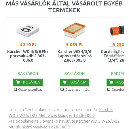
MÁS VÁSÁRLÓK ÁLTAL VÁSÁROLT EGYÉB
TERMÉKEK
4 310 Ft
5 059 Ft
3 230 F
Kärcher WD 4/5/6 Flíz
Kärcher WD 4/5/6
Gardena Profi
porzsák 4db 2.863-
Lapos redős szűrő
Tömlőelem, 
006.0
2.863-005.0
(3/4") 2817
RAKTÁRON
RAKTÁRON
RAKTÁRO
KOSÁRBA
KOSÁRBA
KOSÁR
Összehasonlítás
Összehasonlítás
Összehasonl
Um nach Deutschland zu versenden, besuchen Sie
Kärcher
WD 5 V-25/5/22 Mehrzwecksauger 1.628-300.0
Pre odoslanie na Slovensko navštívte
Kärcher WD 5 V-25/5/22
Multifunkčný vysávač 1.628-300.0