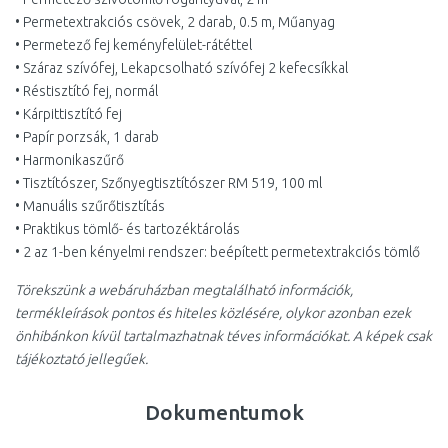
• Permetextrakciós csövek, 2 darab, 0.5 m, Műanyag
• Permetező fej keményfelület-rátéttel
• Száraz szívófej, Lekapcsolható szívófej 2 kefecsíkkal
• Réstisztító fej, normál
• Kárpittisztító fej
• Papír porzsák, 1 darab
• Harmonikaszűrő
• Tisztítószer, Szőnyegtisztítószer RM 519, 100 ml
• Manuális szűrőtisztítás
• Praktikus tömlő- és tartozéktárolás
• 2 az 1-ben kényelmi rendszer: beépített permetextrakciós tömlő
Törekszünk a webáruházban megtalálható információk,
termékleírások pontos és hiteles közlésére, olykor azonban ezek
önhibánkon kívül tartalmazhatnak téves információkat. A képek csak
tájékoztató jellegűek.
Dokumentumok