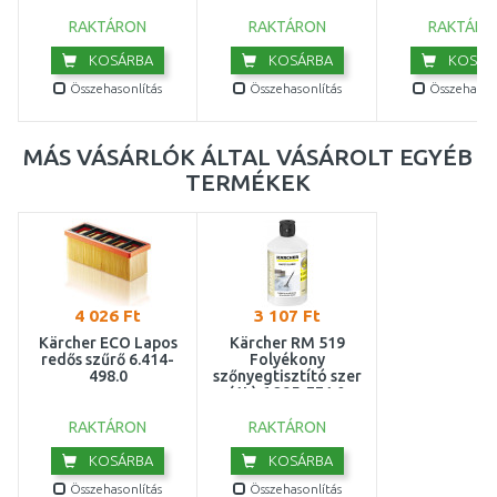
RAKTÁRON
RAKTÁRON
RAKTÁRO
KOSÁRBA
KOSÁRBA
KOSÁR
Összehasonlítás
Összehasonlítás
Összehasonl
MÁS VÁSÁRLÓK ÁLTAL VÁSÁROLT EGYÉB
TERMÉKEK
4 026 Ft
3 107 Ft
Kärcher ECO Lapos
Kärcher RM 519
redős szűrő 6.414-
Folyékony
498.0
szőnyegtisztító szer
(1L) 6.295-771.0
RAKTÁRON
RAKTÁRON
KOSÁRBA
KOSÁRBA
Összehasonlítás
Összehasonlítás