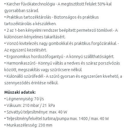
• Kärcher fúvókatechnológia - A megtisztított felület 50%-kal
gyorsabban szárad.
• Praktikus tartozéktárolás - Biztonságos és praktikus
tartozéktárolás a készüléken.
• 2 az 1-ben kényelmi rendszer beépített permetező tömlővel - A
különösen kényelmes takarításért.
• Vonzó kivitelezés nagy gombokkal és praktikus forgózárakkal. -
Az egyszerű kezelésért.
• Ergonomikus hordozófogantyú - A könnyű szállíthatóságért.
• Harmonikaszűrő - Könnyű váltás a nedves és száraz porszívózás
között, megszakítás vagy szűrőcsere nélkül.
• Különálló szűrőfedél - A szűrő gyorsan és egyszerűen kivehető, a
szennyeződés érintése nélkül.
Műszaki adatok:
• Légmennyiség: 70 l/s
• Vákuum: 210 mbar / 21 kPa
• Szivattyú teljesítménye: max. 40 W
• Teljesítményfelvétel turbina/pumpa max. 1400 / max. 40 W
• Munkaszélesség: 230 mm