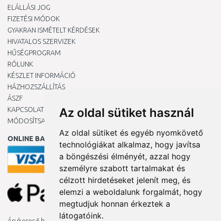
ELÁLLÁSI JOG
FIZETÉSI MÓDOK
GYAKRAN ISMÉTELT KÉRDÉSEK
HIVATALOS SZERVIZEK
HŰSÉGPROGRAM
RÓLUNK
KÉSZLET INFORMÁCIÓ
HÁZHOZSZÁLLÍTÁS
ÁSZF
KAPCSOLAT
Az oldal sütiket használ
MÓDOSÍTSA A COOKIE-BEÁLLÍTÁSAIMAT
Az oldal sütiket és egyéb nyomkövető
ONLINE BANKKÁRTYÁVAL
technológiákat alkalmaz, hogy javítsa
a böngészési élményét, azzal hogy
személyre szabott tartalmakat és
célzott hirdetéseket jelenít meg, és
elemzi a weboldalunk forgalmát, hogy
megtudjuk honnan érkeztek a
látogatóink.
Árukereső.hu