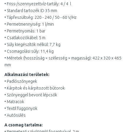
• Friss-/szennyezettvíz-tartály: 4 / 4 l
• Standard tartozék ID 35 mm
• Tápfeszültség: 220 - 240 / 50 - 60 V/Hz
• Permetmennyiség: 1 l/min
• Permetnyomás: 1 bar
• Csatlakozókábel: 5 m
• Súly kiegészítők nélkül: 7,7 kg
• Csomagolási súly: 11,4 kg
• Méretek (hosszúság × szélesség × magasság): 422 x 320 x 465
mm
Alkalmazási területek:
• Padlószőnyegek
• Kárpitok és kárpitozott bútorok
• Szőnyeggel bevont lépcsők
• Matracok
• Textil függönyök
• Autósülés
A csomag tartalma:
• Permetező szívótömlő fogantyúval, 2 m