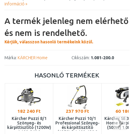
információ »
A termék jelenleg nem elérhető
és nem is rendelhető.
Kérjük, válasszon hasonló termékeink közül.
Márka:
KÄRCHER Home
Cikkszám:
1.081-200.0
HASONLÓ TERMÉKEK
182 240 Ft
237 970 Ft
60 180 F
Kärcher Puzzi 8/1
Kärcher Puzzi 10/1
Kärcher SE 3 
Szönyeg- és
Professional Szőnyeg-
Home Kárpitti
kárpittisztító (1200W)
és kárpittisztító
(500W) 1.081
1.100-240.0
(1250W) 1.100-130.0