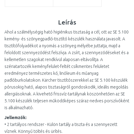
Leírás
Ahol a szálmélységig ható higiénikus tisztaság a cél, ott az SE 5.100
kemény- és szőnyegpadló-tisztító készülék használata javasolt. A
tisztítófolyadékot a nyomás a szőnyeg mélyébe juttatja, majd a
feloldott szennyeződést felszívja. A zsírt, a szennyeződéseket és a
kellemetlen szagokat rendkívül alaposan eltávolítja. A
szériatartozék keményfelület-feltét csíkmentes felületet
eredményez természetes kő, linóleum és műanyag
padlóburkolatokon. Kärcher tisztítószerekkel az SE 5.100 készülék
pórusokig ható, alapos tisztaságról gondoskodik, ideális megoldás
allergiásoknak. A kivehető frissvíz-tartálynak köszönhetően az SE
5.100 készülék teljesen működőképes száraz-nedves porszívóként
is alkalmazható.
Jellemzők:
• 2 tartályos rendszer - Külön tartály a tiszta és a szennyezett
víznek. Könnyű töltés és ürítés.