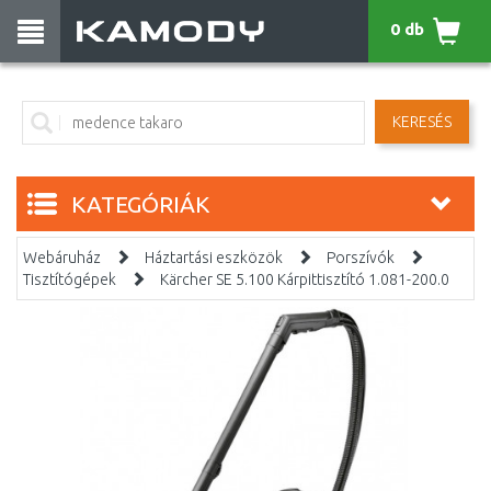
0 db
KERESÉS
KATEGÓRIÁK
Webáruház
Háztartási eszközök
Porszívók
Tisztítógépek
Kärcher SE 5.100 Kárpittisztító 1.081-200.0