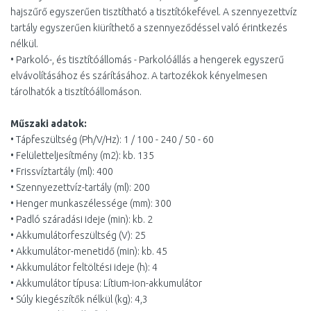
hajszűrő egyszerűen tisztítható a tisztítókefével. A szennyezettvíz
tartály egyszerűen kiüríthető a szennyeződéssel való érintkezés
nélkül.
• Parkoló-, és tisztítóállomás - Parkolóállás a hengerek egyszerű
elvávolításához és szárításához. A tartozékok kényelmesen
tárolhatók a tisztítóállomáson.
Műszaki adatok:
• Tápfeszültség (Ph/V/Hz): 1 / 100 - 240 / 50 - 60
• Felületteljesítmény (m2): kb. 135
• Frissvíztartály (ml): 400
• Szennyezettvíz-tartály (ml): 200
• Henger munkaszélessége (mm): 300
• Padló száradási ideje (min): kb. 2
• Akkumulátorfeszültség (V): 25
• Akkumulátor-menetidő (min): kb. 45
• Akkumulátor feltöltési ideje (h): 4
• Akkumulátor típusa: Lítium-ion-akkumulátor
• Súly kiegészítők nélkül (kg): 4,3