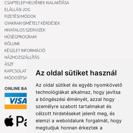
CSAPTELEP HELYÉNEK KIALAKÍTÁSA
ELÁLLÁSI JOG
FIZETÉSI MÓDOK
GYAKRAN ISMÉTELT KÉRDÉSEK
HIVATALOS SZERVIZEK
HŰSÉGPROGRAM
RÓLUNK
KÉSZLET INFORMÁCIÓ
HÁZHOZSZÁLLÍTÁS
ÁSZF
Az oldal sütiket használ
KAPCSOLAT
MÓDOSÍTSA A COOKIE-BEÁLLÍTÁSAIMAT
Az oldal sütiket és egyéb nyomkövető
ONLINE BANKKÁRTYÁVAL
technológiákat alkalmaz, hogy javítsa
a böngészési élményét, azzal hogy
személyre szabott tartalmakat és
célzott hirdetéseket jelenít meg, és
elemzi a weboldalunk forgalmát, hogy
megtudjuk honnan érkeztek a