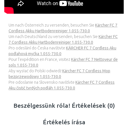
Um nach Österreich zu versenden, besuchen Sie
Kärcher FC 7
Cordless Akku Hartbodenreiniger 1.055-730.0
Um nach Deutschland zu versenden, besuchen Sie
Kärcher FC
7 Cordless Akku Hartbodenreiniger 1.055-730.0
Pro odeslání do Česka navštivte
KÄRCHER FC 7 Cordless Aku
podlahová myčka 1.055-730.0
Pour l’expédition en France, visitez
Kärcher FC 7 Nettoyeur de
sols 1.055-730.0
Aby wysłać do Polski odwiedź
Kärcher FC 7 Cordless Mop
bezprzewodowy 1.055-730.0
Pre odoslanie na Slovensko navštívte
Kärcher FC 7 Cordless
Aku čistič tvrdých podláh 1.055-730.0
Beszélgessünk róla! Értékelések (0)
Értékelés írása