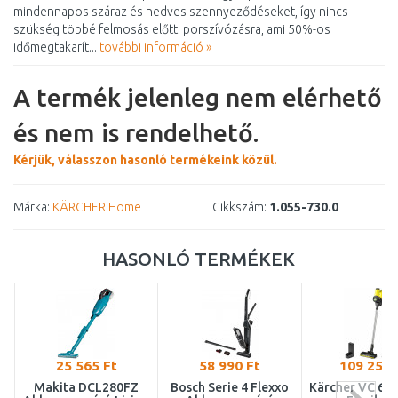
mindennapos száraz és nedves szennyeződéseket, így nincs
szükség többé felmosás előtti porszívózásra, ami 50%-os
időmegtakarít...
további információ »
A termék jelenleg nem elérhető
és nem is rendelhető.
Kérjük, válasszon hasonló termékeink közül.
Márka:
KÄRCHER Home
Cikkszám:
1.055-730.0
HASONLÓ TERMÉKEK
25 565 Ft
58 990 Ft
109 256 
Makita DCL280FZ
Bosch Serie 4 Flexxo
Kärcher VC 6 C