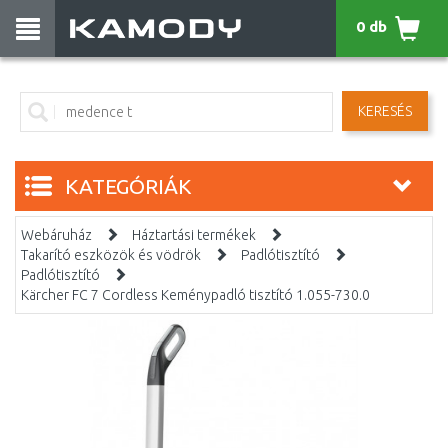
0 db
KERESÉS
KATEGÓRIÁK
Webáruház
Háztartási termékek
Takarító eszközök és vödrök
Padlótisztító
Padlótisztító
Kärcher FC 7 Cordless Keménypadló tisztító 1.055-730.0