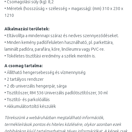
• Csomagolási súly (kg): 8,2
• Méretek (hosszúság × szélesség × magasság): (mm) 310 x 230 x
1210
Alkalmazási területek:
• Eltávolítja a mindennapi száraz és nedves szennyeződéseket.
• Minden kemény padlófelületen használható, pl. parkettára,
laminált padlóra, parafára, kőre, linóleumra vagy PVC-re.
• Tökéletes tisztítási eredmény a szélek mentén is.
A csomag tartalma:
• Állítható hengersebesség és vízmennyiség
• 2 tartályos rendszer
• 2 db univerzális hengerpár, sárga
• Tisztítószer, RM 536 Univerzális padlótisztítószer, 30 ml
• Tisztító- és parkolóállás
• Akkumulátortöltő készülék
Törekszünk a webáruházban megtalálható információk,
termékleírások pontos és hiteles közlésére, olykor azonban ezek
önhibánkon kívül tartalmazhatnak téves információkat. A képek csak