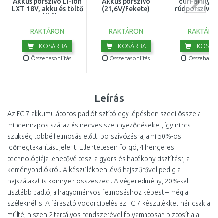
Akkus porszívó Li-ion
Akkus porszívó
ourFamily A
LXT 18V, akku és töltő
(21,6V/Fekete)
rúdporszívó 
nélkül
BBH32101
660.0
RAKTÁRON
RAKTÁRON
RAKTÁRO
KOSÁRBA
KOSÁRBA
KOSÁR
Összehasonlítás
Összehasonlítás
Összehasonl
Leírás
Az FC 7 akkumulátoros padlótisztító egy lépésben szedi össze a
mindennapos száraz és nedves szennyeződéseket, így nincs
szükség többé felmosás előtti porszívózásra, ami 50%-os
időmegtakarítást jelent. Ellentétesen forgó, 4 hengeres
technológiája lehetővé teszi a gyors és hatékony tisztítást, a
keménypadlókról. A készülékben lévő hajszűrővel pedig a
hajszálakat is könnyen összeszedi. A végeredmény, 20%-kal
tisztább padló, a hagyományos felmosáshoz képest – még a
széleknél is. A fárasztó vödörcipelés az FC 7 készülékkel már csak a
múlté, hiszen 2 tartályos rendszerével folyamatosan biztosítja a