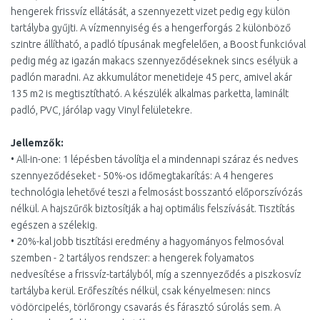
hengerek frissvíz ellátását, a szennyezett vizet pedig egy külön
tartályba gyűjti. A vízmennyiség és a hengerforgás 2 különböző
szintre állítható, a padló típusának megfelelően, a Boost funkcióval
pedig még az igazán makacs szennyeződéseknek sincs esélyük a
padlón maradni. Az akkumulátor menetideje 45 perc, amivel akár
135 m2 is megtisztítható. A készülék alkalmas parketta, laminált
padló, PVC, járólap vagy Vinyl felületekre.
Jellemzők:
• All-in-one: 1 lépésben távolítja el a mindennapi száraz és nedves
szennyeződéseket - 50%-os időmegtakarítás: A 4 hengeres
technológia lehetővé teszi a felmosást bosszantó előporszívózás
nélkül. A hajszűrők biztosítják a haj optimális felszívását. Tisztítás
egészen a szélekig.
• 20%-kal jobb tisztítási eredmény a hagyományos felmosóval
szemben - 2 tartályos rendszer: a hengerek folyamatos
nedvesítése a frissvíz-tartályból, míg a szennyeződés a piszkosvíz
tartályba kerül. Erőfeszítés nélkül, csak kényelmesen: nincs
vödörcipelés, törlőrongy csavarás és fárasztó súrolás sem. A