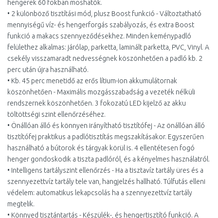
hengerek 60 fokban moshatók.
• 2 különböző tisztítási mód, plusz Boost funkció - Változtatható
mennyiségű víz- és hengerforgás szabályozás, és extra Boost
funkció a makacs szennyeződésekhez. Minden keménypadló
felülethez alkalmas: járólap, parketta, laminált parketta, PVC, Vinyl. A
csekély visszamaradt nedvességnek köszönhetően a padló kb. 2
perc után újra használható.
• Kb. 45 perc menetidő az erős lítium-ion akkumulátornak
köszönhetően - Maximális mozgásszabadság a vezeték nélküli
rendszernek köszönhetően. 3 fokozatú LED kijelző az akku
töltöttségi szint ellenőrzéséhez.
• Önállóan álló és könnyen irányítható tisztítófej - Az önállóan álló
tisztítófej praktikus a padlótisztítás megszakításakor. Egyszerűen
használható a bútorok és tárgyak körül is. 4 ellentétesen fogó
henger gondoskodik a tiszta padlóról, és a kényelmes használatról.
• Intelligens tartályszint ellenőrzés - Ha a tisztavíz tartály üres és a
szennyezettvíz tartály tele van, hangjelzés hallható. Túlfutás elleni
védelem: automatikus lekapcsolás ha a szennyezettvíz tartály
megtelik.
• Könnyed tisztántartás - Készülék-, és hengertisztító funkció. A