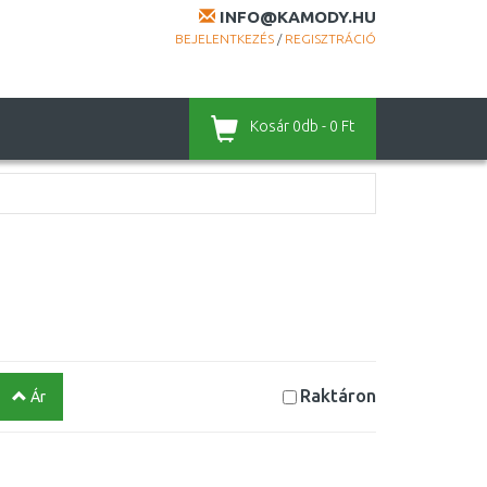
INFO@KAMODY.HU
BEJELENTKEZÉS
/
REGISZTRÁCIÓ
Kosár
0db - 0 Ft
Raktáron
Ár