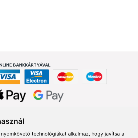
NLINE BANKKÁRTYÁVAL
ukereső.hu
használ
b nyomkövető technológiákat alkalmaz, hogy javítsa a