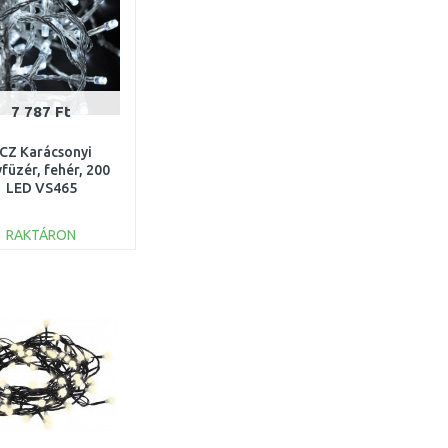
7 787 Ft
CZ Karácsonyi
füzér, fehér, 200
LED VS465
RAKTÁRON
KOSÁRBA
Összehasonlítás