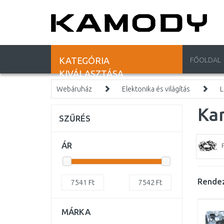
KATEGÓRIA
FŐOLDAL
KIVÁLASZTÁSA
Webáruház
Elektonika és világítás
L
Ka
SZŰRÉS
ÁR
Rendez
7541
Ft
7542
Ft
MÁRKA