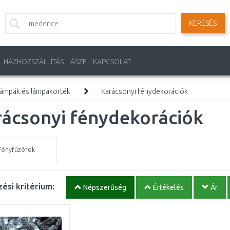
KERESÉS
HÁZHOZSZÁLLÍTÁS
ÁSZF
KAPCSOLAT
ámpák és lámpakörték
Karácsonyi fénydekorációk
rácsonyi fénydekorációk
Fényfűzérek
ési kritérium:
Népszerűség
Értékelés
Ár