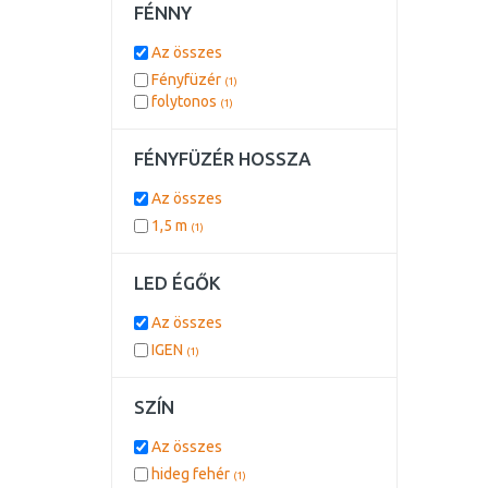
FÉNNY
Az összes
Fényfüzér
(1)
folytonos
(1)
FÉNYFÜZÉR HOSSZA
Az összes
1,5 m
(1)
LED ÉGŐK
Az összes
IGEN
(1)
SZÍN
Az összes
hideg fehér
(1)