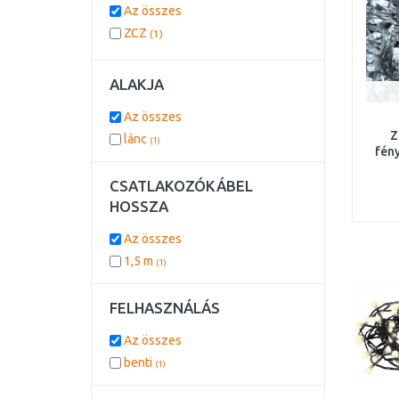
Az összes
ZCZ
(1)
ALAKJA
Az összes
Z
lánc
(1)
fény
CSATLAKOZÓKÁBEL
HOSSZA
Az összes
1,5 m
(1)
FELHASZNÁLÁS
Az összes
benti
(1)