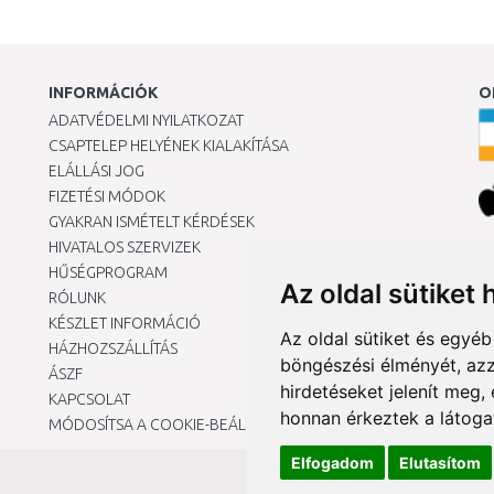
INFORMÁCIÓK
O
ADATVÉDELMI NYILATKOZAT
CSAPTELEP HELYÉNEK KIALAKÍTÁSA
ELÁLLÁSI JOG
FIZETÉSI MÓDOK
GYAKRAN ISMÉTELT KÉRDÉSEK
HIVATALOS SZERVIZEK
Ár
HŰSÉGPROGRAM
Az oldal sütiket 
RÓLUNK
KÉSZLET INFORMÁCIÓ
Az oldal sütiket és egyé
HÁZHOZSZÁLLÍTÁS
böngészési élményét, azz
ÁSZF
hirdetéseket jelenít meg
KAPCSOLAT
honnan érkeztek a látoga
MÓDOSÍTSA A COOKIE-BEÁLLÍTÁSAIMAT
Elfogadom
Elutasítom