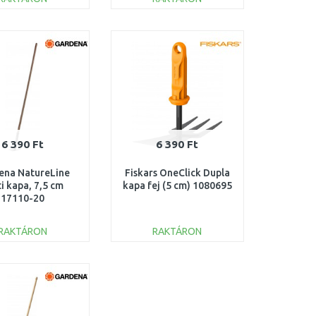
KOSÁRBA
KOSÁRBA
Összehasonlítás
Összehasonlítás
6 390 Ft
6 390 Ft
ena NatureLine
Fiskars OneClick Dupla
i kapa, 7,5 cm
kapa fej (5 cm) 1080695
17110-20
RAKTÁRON
RAKTÁRON
KOSÁRBA
KOSÁRBA
Összehasonlítás
Összehasonlítás