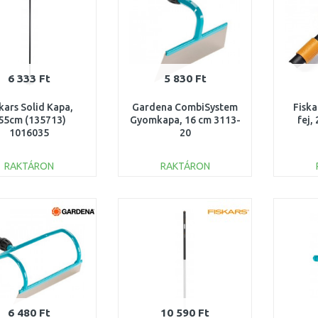
6 333 Ft
5 830 Ft
kars Solid Kapa,
Gardena CombiSystem
Fiska
55cm (135713)
Gyomkapa, 16 cm 3113-
fej,
1016035
20
RAKTÁRON
RAKTÁRON
KOSÁRBA
KOSÁRBA
Összehasonlítás
Összehasonlítás
6 480 Ft
10 590 Ft