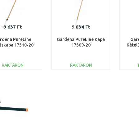
9 637 Ft
9 834 Ft
rdena PureLine
Gardena PureLine Kapa
Gar
láskapa 17310-20
17309-20
Kétél
RAKTÁRON
RAKTÁRON
KOSÁRBA
KOSÁRBA
Összehasonlítás
Összehasonlítás