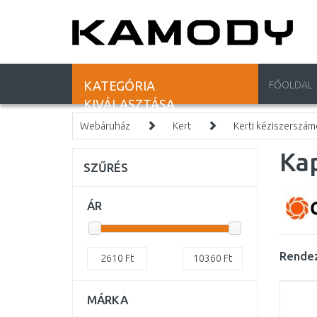
KATEGÓRIA
FŐOLDAL
KIVÁLASZTÁSA
Webáruház
Kert
Kerti kéziszerszá
Ka
SZŰRÉS
ÁR
Rendez
2610
Ft
10360
Ft
MÁRKA