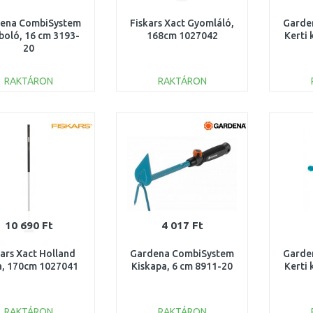
ena CombiSystem
Fiskars Xact Gyomláló,
Garde
boló, 16 cm 3193-
168cm 1027042
Kerti 
20
RAKTÁRON
RAKTÁRON
KOSÁRBA
KOSÁRBA
Összehasonlítás
Összehasonlítás
10 690 Ft
4 017 Ft
kars Xact Holland
Gardena CombiSystem
Garde
a, 170cm 1027041
Kiskapa, 6 cm 8911-20
Kerti 
RAKTÁRON
RAKTÁRON