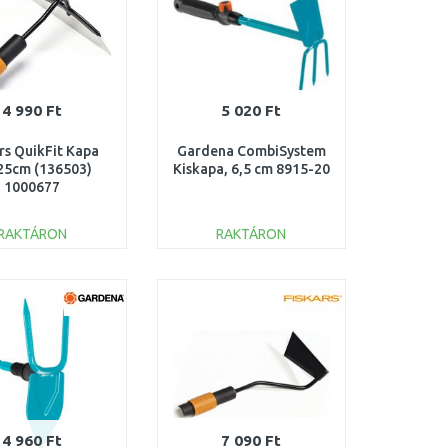
4 990 Ft
5 020 Ft
rs QuikFit Kapa
Gardena CombiSystem
 25cm (136503)
Kiskapa, 6,5 cm 8915-20
1000677
RAKTÁRON
RAKTÁRON
KOSÁRBA
KOSÁRBA
Összehasonlítás
Összehasonlítás
4 960 Ft
7 090 Ft