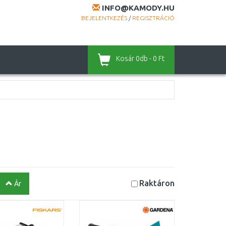
INFO@KAMODY.HU
BEJELENTKEZÉS
/
REGISZTRÁCIÓ
Kosár
0db - 0 Ft
Raktáron
Ár