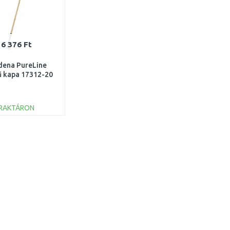
6 376 Ft
dena PureLine
ű kapa 17312-20
RAKTÁRON
KOSÁRBA
Összehasonlítás