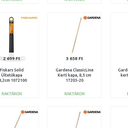
KOSÁRBA
KOSÁRBA
Összehasonlítás
Összehasonlítás
2 699 Ft
3 658 Ft
Fiskars Solid
Gardena ClassicLine
Gard
Ültetőkapa
Kerti kapa, 8,5 cm
kert
8,2cm 1072100
17203-20
RAKTÁRON
RAKTÁRON
KOSÁRBA
KOSÁRBA
Összehasonlítás
Összehasonlítás