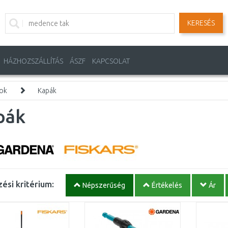
KERESÉS
HÁZHOZSZÁLLÍTÁS
ÁSZF
KAPCSOLAT
mok
Kapák
pák
ési kritérium:
Népszerűség
Értékelés
Ár