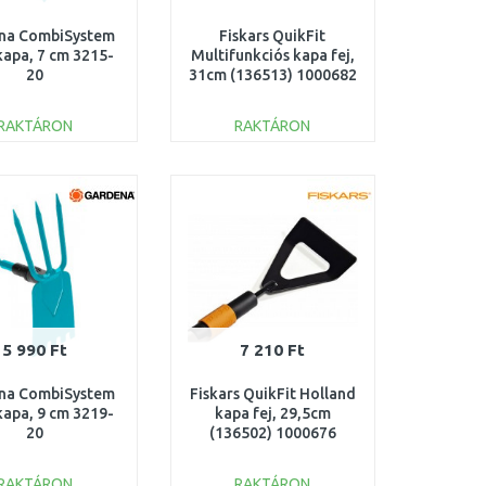
na CombiSystem
Fiskars QuikFit
kapa, 7 cm 3215-
Multifunkciós kapa fej,
20
31cm (136513) 1000682
RAKTÁRON
RAKTÁRON
KOSÁRBA
KOSÁRBA
Összehasonlítás
Összehasonlítás
5 990 Ft
7 210 Ft
na CombiSystem
Fiskars QuikFit Holland
kapa, 9 cm 3219-
kapa fej, 29,5cm
20
(136502) 1000676
RAKTÁRON
RAKTÁRON