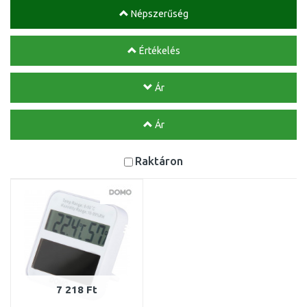
Népszerűség
Értékelés
Ár
Ár
Raktáron
7 218 Ft