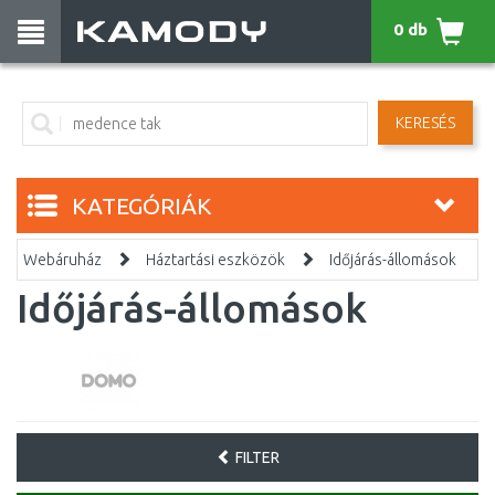
0 db
KERESÉS
KATEGÓRIÁK
Webáruház
Háztartási eszközök
Időjárás-állomások
Időjárás-állomások
FILTER