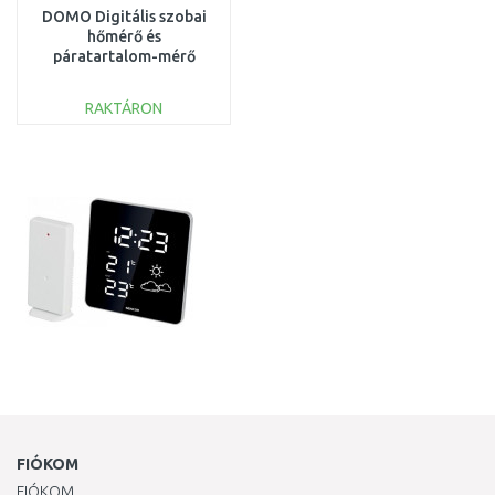
DOMO Digitális szobai
hőmérő és
páratartalom-mérő
DO3101
RAKTÁRON
KOSÁRBA
Összehasonlítás
FIÓKOM
FIÓKOM