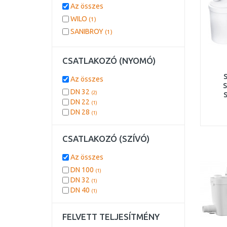
Az összes
WILO
(1)
SANIBROY
(1)
CSATLAKOZÓ (NYOMÓ)
Az összes
S
DN 32
(2)
S
DN 22
(1)
DN 28
(1)
CSATLAKOZÓ (SZÍVÓ)
Az összes
DN 100
(1)
DN 32
(1)
DN 40
(1)
FELVETT TELJESÍTMÉNY