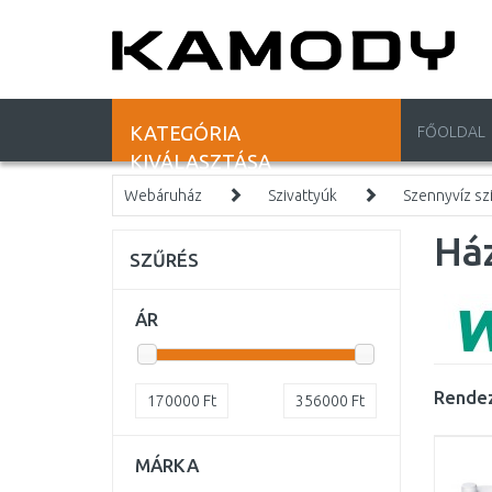
KATEGÓRIA
FŐOLDAL
KIVÁLASZTÁSA
Webáruház
Szivattyúk
Szennyvíz sz
Há
SZŰRÉS
ÁR
Rendez
170000
Ft
356000
Ft
MÁRKA