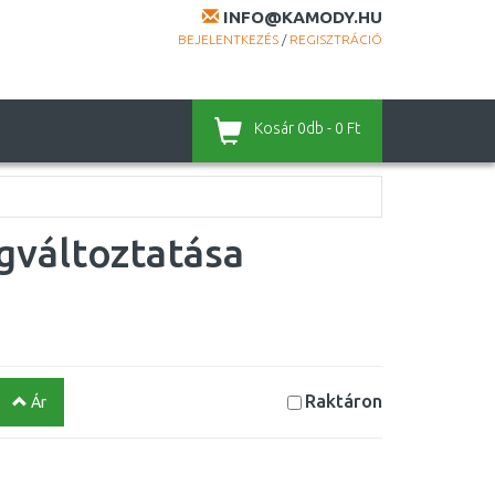
INFO@KAMODY.HU
BEJELENTKEZÉS
/
REGISZTRÁCIÓ
Kosár
0db - 0 Ft
gváltoztatása
Raktáron
Ár