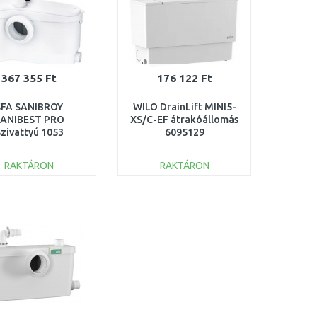
367 355 Ft
176 122 Ft
SFA SANIBROY
WILO DrainLift MINI5-
ANIBEST PRO
XS/C-EF átrakóállomás
zivattyú 1053
6095129
KICSOMAGOLT
RAKTÁRON
RAKTÁRON
KOSÁRBA
KOSÁRBA
Összehasonlítás
Összehasonlítás