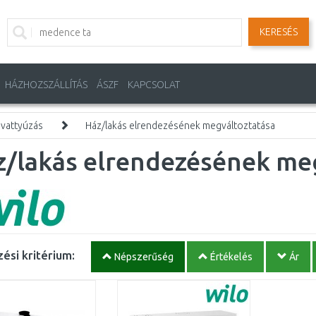
KERESÉS
HÁZHOZSZÁLLÍTÁS
ÁSZF
KAPCSOLAT
ivattyúzás
Ház/lakás elrendezésének megváltoztatása
z/lakás elrendezésének me
ési kritérium:
Népszerűség
Értékelés
Ár