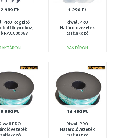
2 989 Ft
1 290 Ft
ll PRO Rögzítő
Riwall PRO
robotfűnyíróhoz,
Határolóvezeték
db RACC00068
csatlakozó
robotfűnyíróhoz
30020110000_racc
RAKTÁRON
RAKTÁRON
KOSÁRBA
KOSÁRBA
Összehasonlítás
Összehasonlítás
9 990 Ft
16 490 Ft
Riwall PRO
Riwall PRO
árolóvezeték
Határolóvezeték
csatlakozó
csatlakozó