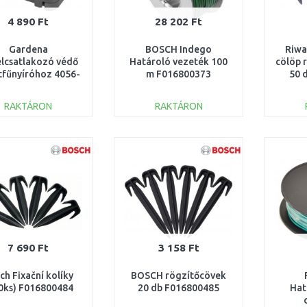
4 890 Ft
28 202 Ft
Gardena
BOSCH Indego
Riwa
lcsatlakozó védő
Határoló vezeték 100
cölöp 
tfűnyíróhoz 4056-
m F016800373
50 
20
RAKTÁRON
RAKTÁRON
KOSÁRBA
KOSÁRBA
Összehasonlítás
Összehasonlítás
7 690 Ft
3 158 Ft
ch Fixační kolíky
BOSCH rögzítőcövek
0ks) F016800484
20 db F016800485
Hat