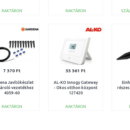
robot
30041
RAKTÁRON
RAKTÁRON
SZÁL
KOSÁRBA
KOSÁRBA
Összehasonlítás
Összehasonlítás
7 370 Ft
33 361 Ft
ena Javítókészlet
AL-KO Innogy Gateway
Ein
tároló vezetékhez
- Okos otthon központ
részes
4059-60
127420
RAKTÁRON
RAKTÁRON
KOSÁRBA
KOSÁRBA
Összehasonlítás
Összehasonlítás