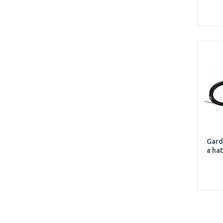
Gard
a ha