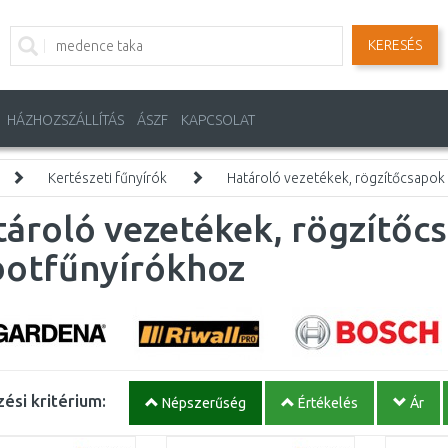
KERESÉS
HÁZHOZSZÁLLÍTÁS
ÁSZF
KAPCSOLAT
Kertészeti fűnyírók
Határoló vezetékek, rögzítőcsapok
ároló vezetékek, rögzítőc
botfűnyírókhoz
ési kritérium:
Népszerűség
Értékelés
Ár