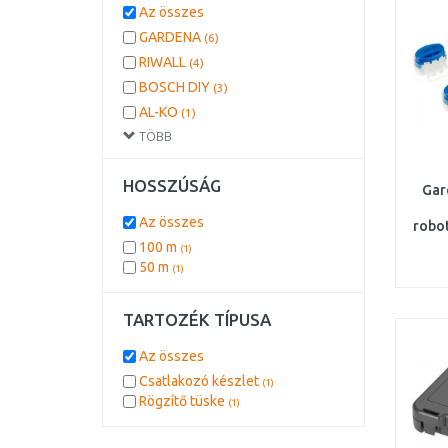
Az összes
GARDENA
(6)
RIWALL
(4)
BOSCH DIY
(3)
AL-KO
(1)
TÖBB
EINHELL
(1)
HOSSZÚSÁG
Gar
Az összes
robo
100 m
(1)
50 m
(1)
TARTOZÉK TÍPUSA
Az összes
Csatlakozó készlet
(1)
Rögzítő tüske
(1)