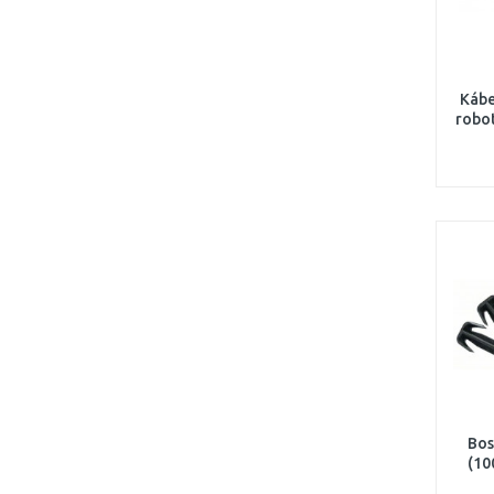
Kábe
robo
Bos
(10