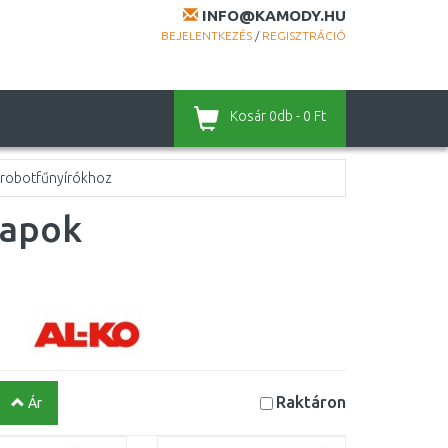
INFO@KAMODY.HU
BEJELENTKEZÉS
/
REGISZTRÁCIÓ
Kosár
0db - 0 Ft
 robotfűnyírókhoz
sapok
Raktáron
Ár