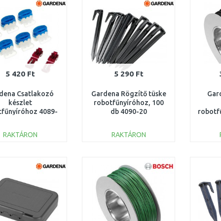
5 420 Ft
5 290 Ft
dena Csatlakozó
Gardena Rögzítő tüske
Gar
készlet
robotfűnyíróhoz, 100
tfűnyíróhoz 4089-
db 4090-20
robotf
20
RAKTÁRON
RAKTÁRON
KOSÁRBA
KOSÁRBA
Összehasonlítás
Összehasonlítás