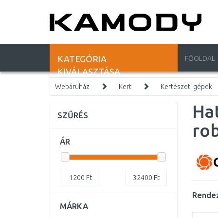
KATEGÓRIA
FŐOLDAL
KIVÁLASZTÁSA
Webáruház
Kert
Kertészeti gépek
Hat
SZŰRÉS
ro
ÁR
1200
Ft
32400
Ft
Rendez
MÁRKA