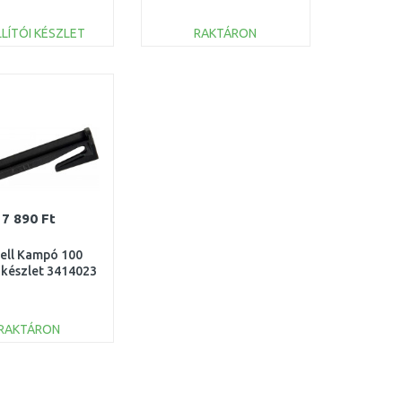
fűnyíróhoz, 50 m
robotfűnyíróhoz, 100 m
000000-50_racc
30020110000_racc
LÍTÓI KÉSZLET
RAKTÁRON
KOSÁRBA
KOSÁRBA
Összehasonlítás
Összehasonlítás
7 890 Ft
hell Kampó 100
 készlet 3414023
RAKTÁRON
KOSÁRBA
Összehasonlítás