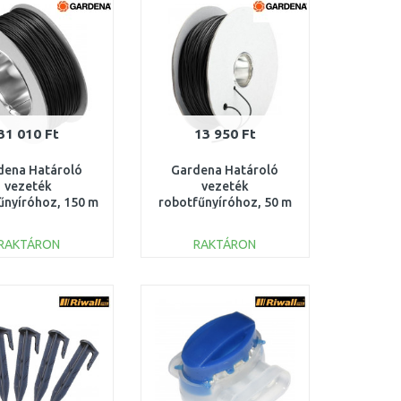
31 010 Ft
13 950 Ft
dena Határoló
Gardena Határoló
vezeték
vezeték
űnyíróhoz, 150 m
robotfűnyíróhoz, 50 m
4088-60
4058-60
RAKTÁRON
RAKTÁRON
KOSÁRBA
KOSÁRBA
Összehasonlítás
Összehasonlítás