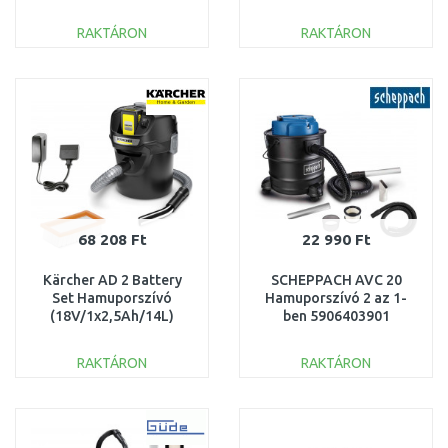
nélkül/14L) 1.348-300.0
RAKTÁRON
RAKTÁRON
KOSÁRBA
KOSÁRBA
Összehasonlítás
Összehasonlítás
68 208 Ft
22 990 Ft
Kärcher AD 2 Battery
SCHEPPACH AVC 20
Set Hamuporszívó
Hamuporszívó 2 az 1-
(18V/1x2,5Ah/14L)
ben 5906403901
1.348-301.0
RAKTÁRON
RAKTÁRON
KOSÁRBA
KOSÁRBA
Összehasonlítás
Összehasonlítás