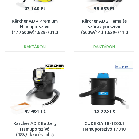
43 140 Ft
38 653 Ft
Kärcher AD 4 Premium
Kärcher AD 2 Hamu és
Hamuporszívó
száraz porszívó
(17l/600W)1.629-731.0
(600W/14l) 1.629-711.0
RAKTÁRON
RAKTÁRON
KOSÁRBA
KOSÁRBA
Összehasonlítás
Összehasonlítás
49 461 Ft
13 993 Ft
Kärcher AD 2 Battery
GÜDE GA 18-1200.1
Hamuporszívó
Hamuporszívó 17010
(18V/akku és töltő