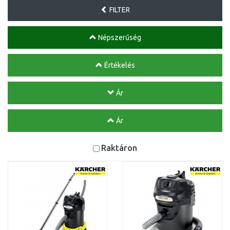
FILTER
Népszerűség
Értékelés
Ár
Ár
Raktáron