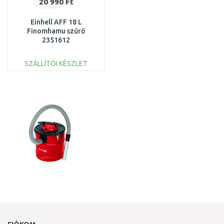
20 990 Ft
Einhell AFF 18 L
Finomhamu szűrő
2351612
SZÁLLÍTÓI KÉSZLET
KOSÁRBA
Összehasonlítás