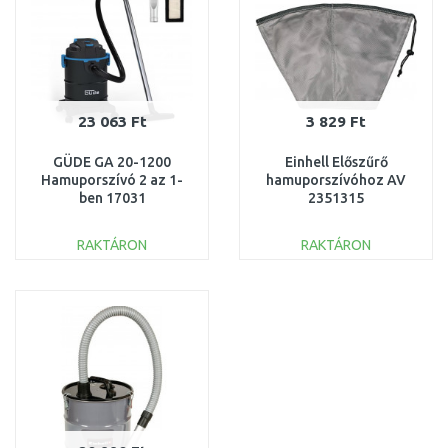
23 063 Ft
3 829 Ft
GÜDE GA 20-1200
Einhell Előszűrő
Hamuporszívó 2 az 1-
hamuporszívóhoz AV
ben 17031
2351315
RAKTÁRON
RAKTÁRON
KOSÁRBA
KOSÁRBA
Összehasonlítás
Összehasonlítás