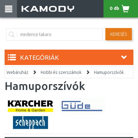
0 db
KERESÉS
KATEGÓRIÁK
Webáruház
Hobbi és szerszámok
Hamuporszívók
Hamuporszívók