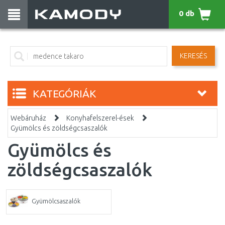
0 db
KERESÉS
KATEGÓRIÁK
Webáruház
Konyhafelszerel-ések
Gyümölcs és zöldségcsaszalók
Gyümölcs és
zöldségcsaszalók
Gyümölcsaszalók