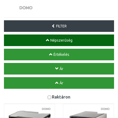
FILTER
Népszerűség
Értékelés
Ár
Ár
Raktáron