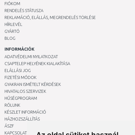
FIÓKOM
RENDELÉS STÁTUSZA
REKLAMÁCIÓ, ELÁLLÁS, MEGRENDELÉS TÖRLÉSE
HÍRLEVÉL
GYÁRTÓ
BLOG
INFORMÁCIÓK
ADATVÉDELMI NYILATKOZAT
CSAPTELEP HELYÉNEK KIALAKÍTÁSA
ELÁLLÁSI JOG
FIZETÉSI MÓDOK
GYAKRAN ISMÉTELT KÉRDÉSEK
HIVATALOS SZERVIZEK
HŰSÉGPROGRAM
RÓLUNK
KÉSZLET INFORMÁCIÓ
HÁZHOZSZÁLLÍTÁS
ÁSZF
KAPCSOLAT
Az oldal sütiket használ