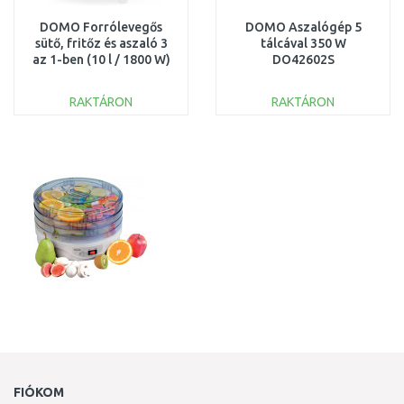
DOMO Forrólevegős
DOMO Aszalógép 5
sütő, fritőz és aszaló 3
tálcával 350 W
az 1-ben (10 l / 1800 W)
DO42602S
DO534FR
RAKTÁRON
RAKTÁRON
KOSÁRBA
KOSÁRBA
Összehasonlítás
Összehasonlítás
FIÓKOM