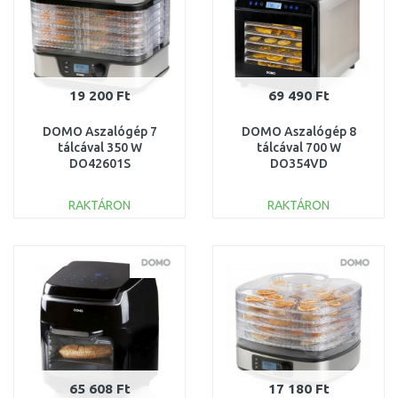
19 200 Ft
69 490 Ft
DOMO Aszalógép 7
DOMO Aszalógép 8
tálcával 350 W
tálcával 700 W
DO42601S
DO354VD
RAKTÁRON
RAKTÁRON
KOSÁRBA
KOSÁRBA
Összehasonlítás
Összehasonlítás
65 608 Ft
17 180 Ft