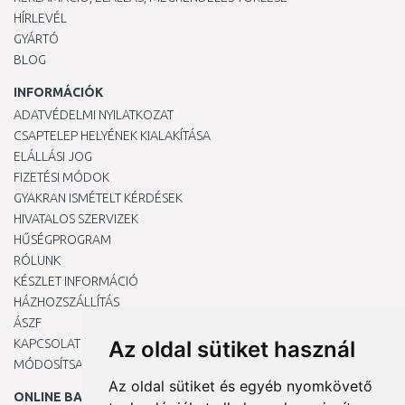
HÍRLEVÉL
GYÁRTÓ
BLOG
INFORMÁCIÓK
ADATVÉDELMI NYILATKOZAT
CSAPTELEP HELYÉNEK KIALAKÍTÁSA
ELÁLLÁSI JOG
FIZETÉSI MÓDOK
GYAKRAN ISMÉTELT KÉRDÉSEK
HIVATALOS SZERVIZEK
HŰSÉGPROGRAM
RÓLUNK
KÉSZLET INFORMÁCIÓ
HÁZHOZSZÁLLÍTÁS
ÁSZF
KAPCSOLAT
Az oldal sütiket használ
MÓDOSÍTSA A COOKIE-BEÁLLÍTÁSAIMAT
Az oldal sütiket és egyéb nyomkövető
ONLINE BANKKÁRTYÁVAL