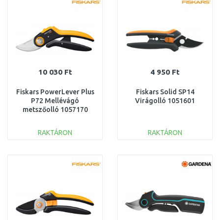
Összehasonlítás
Összehasonlítás
10 030 Ft
4 950 Ft
Fiskars PowerLever Plus
Fiskars Solid SP14
P72 Mellévágó
Virágolló 1051601
metszőolló 1057170
RAKTÁRON
RAKTÁRON
KOSÁRBA
KOSÁRBA
Összehasonlítás
Összehasonlítás