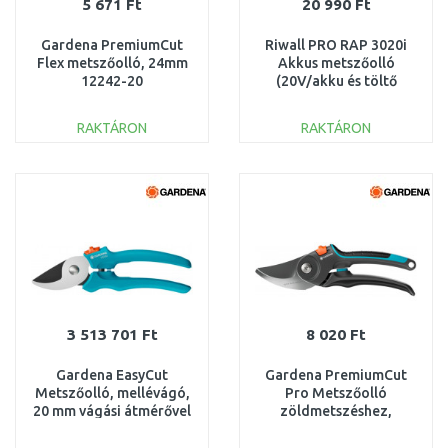
5 671 Ft
20 990 Ft
Gardena PremiumCut
Riwall PRO RAP 3020i
Flex metszőolló, 24mm
Akkus metszőolló
12242-20
(20V/akku és töltő
nélkül) AC42F2301012B
RAKTÁRON
RAKTÁRON
KOSÁRBA
KOSÁRBA
Összehasonlítás
Összehasonlítás
3 513 701 Ft
8 020 Ft
Gardena EasyCut
Gardena PremiumCut
Metszőolló, mellévágó,
Pro Metszőolló
20 mm vágási átmérővel
zöldmetszéshez,
12230-20
mellévágó, 24mm
12251-20