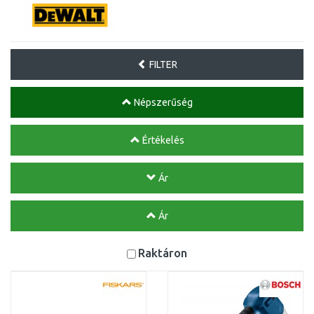
FILTER
Népszerűség
Értékelés
Ár
Ár
Raktáron