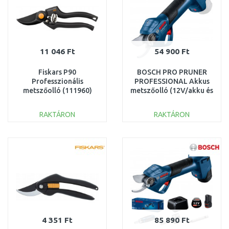
11 046 Ft
54 900 Ft
Fiskars P90
BOSCH PRO PRUNER
Professzionális
PROFESSIONAL Akkus
metszőolló (111960)
metszőolló (12V/akku és
1001530
töltő nélkül)
06019K1020
RAKTÁRON
RAKTÁRON
KOSÁRBA
KOSÁRBA
Összehasonlítás
Összehasonlítás
4 351 Ft
85 890 Ft