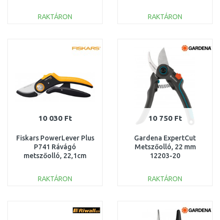
Ah)
RAKTÁRON
RAKTÁRON
KOSÁRBA
KOSÁRBA
Összehasonlítás
Összehasonlítás
10 030 Ft
10 750 Ft
Fiskars PowerLever Plus
Gardena ExpertCut
P741 Rávágó
Metszőolló, 22 mm
metszőolló, 22,1cm
12203-20
1057171
RAKTÁRON
RAKTÁRON
KOSÁRBA
KOSÁRBA
Összehasonlítás
Összehasonlítás