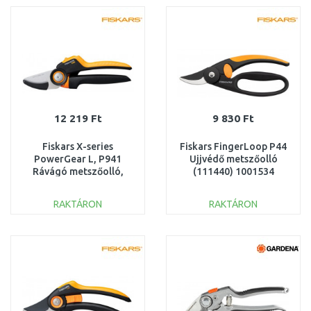
Összehasonlítás
Összehasonlítás
12 219 Ft
9 830 Ft
Fiskars X-series
Fiskars FingerLoop P44
PowerGear L, P941
Ujjvédő metszőolló
Rávágó metszőolló,
(111440) 1001534
22,2cm 1057174
RAKTÁRON
RAKTÁRON
KOSÁRBA
KOSÁRBA
Összehasonlítás
Összehasonlítás