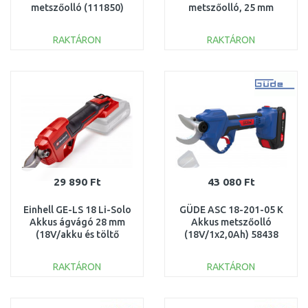
metszőolló (111850)
metszőolló, 25 mm
1020204
8798-20
RAKTÁRON
RAKTÁRON
KOSÁRBA
KOSÁRBA
Összehasonlítás
Összehasonlítás
29 890 Ft
43 080 Ft
Einhell GE-LS 18 Li-Solo
GÜDE ASC 18-201-05 K
Akkus ágvágó 28 mm
Akkus metszőolló
(18V/akku és töltő
(18V/1x2,0Ah) 58438
nélkül) 3408300
RAKTÁRON
RAKTÁRON
KOSÁRBA
KOSÁRBA