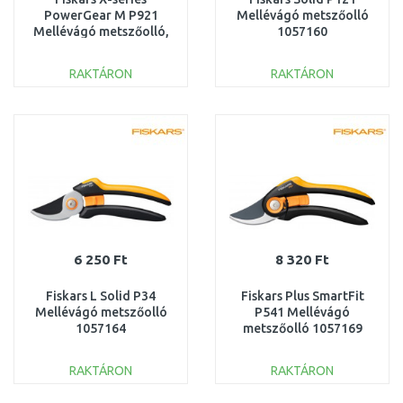
PowerGear M P921
Mellévágó metszőolló
Mellévágó metszőolló,
1057160
20,1cm 1057173
RAKTÁRON
RAKTÁRON
KOSÁRBA
KOSÁRBA
Összehasonlítás
Összehasonlítás
6 250 Ft
8 320 Ft
Fiskars L Solid P34
Fiskars Plus SmartFit
Mellévágó metszőolló
P541 Mellévágó
1057164
metszőolló 1057169
RAKTÁRON
RAKTÁRON
KOSÁRBA
KOSÁRBA