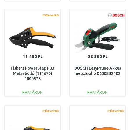
KOSÁRBA
KOSÁRBA
Összehasonlítás
Összehasonlítás
11 450 Ft
28 830 Ft
Fiskars PowerStep P83
BOSCH EasyPrune Akkus
Metszőolló (111670)
metszőolló 06008B2102
1000575
RAKTÁRON
RAKTÁRON
KOSÁRBA
KOSÁRBA
Összehasonlítás
Összehasonlítás