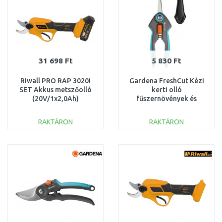
31 698 Ft
5 830 Ft
Riwall PRO RAP 3020i
Gardena FreshCut Kézi
SET Akkus metszőolló
kerti olló
(20V/1x2,0Ah)
fűszernövények és
AC42F2301012B
vágott virágok
betakarításához 12212-
RAKTÁRON
RAKTÁRON
20
KOSÁRBA
KOSÁRBA
Összehasonlítás
Összehasonlítás