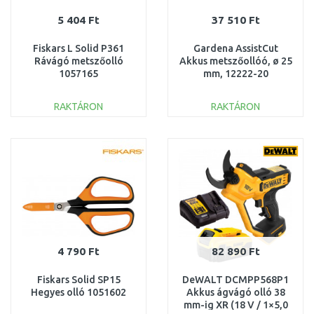
5 404 Ft
37 510 Ft
Fiskars L Solid P361
Gardena AssistCut
Rávágó metszőolló
Akkus metszőollóó, ø 25
1057165
mm, 12222-20
RAKTÁRON
RAKTÁRON
KOSÁRBA
KOSÁRBA
Összehasonlítás
Összehasonlítás
4 790 Ft
82 890 Ft
Fiskars Solid SP15
DeWALT DCMPP568P1
Hegyes olló 1051602
Akkus ágvágó olló 38
mm-ig XR (18 V / 1×5,0