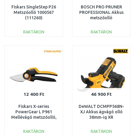
Fiskars SingleStep P26
BOSCH PRO PRUNER
Metszőolló 1000567
PROFESSIONAL Akkus
(111260)
metszőolló
12V/2x3,0Ah)
06019K1021
RAKTÁRON
RAKTÁRON
KOSÁRBA
KOSÁRBA
Összehasonlítás
Összehasonlítás
12 400 Ft
46 900 Ft
Fiskars X-series
DeWALT DCMPP568N-
PowerGear L P961
XJ Akkus ágvágó olló
Mellévágó metszőolló,
38mm-ig XR
22,2cm 1057175
(18V/akkumulátor
nélkül)élkül)
RAKTÁRON
RAKTÁRON