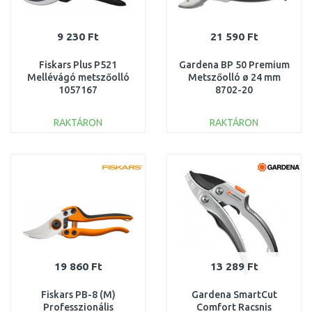
9 230 Ft
21 590 Ft
Fiskars Plus P521
Gardena BP 50 Premium
Mellévágó metszőolló
Metszőolló ø 24 mm
1057167
8702-20
RAKTÁRON
RAKTÁRON
KOSÁRBA
KOSÁRBA
Összehasonlítás
Összehasonlítás
19 860 Ft
13 289 Ft
Fiskars PB-8 (M)
Gardena SmartCut
Professzionális
Comfort Racsnis