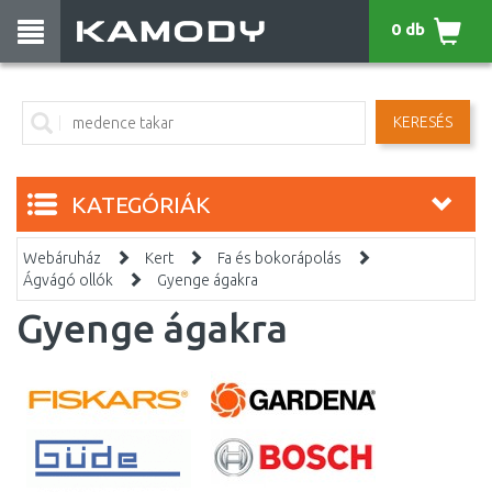
0 db
KERESÉS
KATEGÓRIÁK
Webáruház
Kert
Fa és bokorápolás
Ágvágó ollók
Gyenge ágakra
Gyenge ágakra