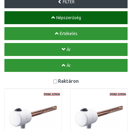
FILTER
Népszerűség
Értékelés
Ár
Ár
Raktáron