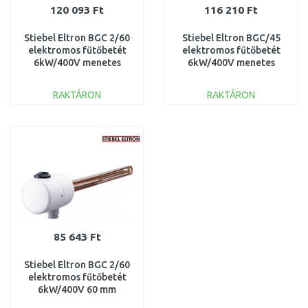
120 093 Ft
116 210 Ft
Stiebel Eltron BGC 2/60
Stiebel Eltron BGC/45
elektromos fűtőbetét
elektromos fűtőbetét
6kW/400V menetes
6kW/400V menetes
csatlakozással 60 mm
csatlakozás 45 mm
232030
75115
RAKTÁRON
RAKTÁRON
KOSÁRBA
KOSÁRBA
Összehasonlítás
Összehasonlítás
85 643 Ft
Stiebel Eltron BGC 2/60
elektromos fűtőbetét
6kW/400V 60 mm
232030