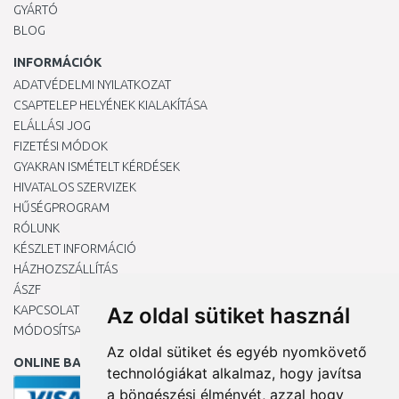
GYÁRTÓ
BLOG
INFORMÁCIÓK
ADATVÉDELMI NYILATKOZAT
CSAPTELEP HELYÉNEK KIALAKÍTÁSA
ELÁLLÁSI JOG
FIZETÉSI MÓDOK
GYAKRAN ISMÉTELT KÉRDÉSEK
HIVATALOS SZERVIZEK
HŰSÉGPROGRAM
RÓLUNK
KÉSZLET INFORMÁCIÓ
HÁZHOZSZÁLLÍTÁS
ÁSZF
KAPCSOLAT
Az oldal sütiket használ
MÓDOSÍTSA A COOKIE-BEÁLLÍTÁSAIMAT
Az oldal sütiket és egyéb nyomkövető
ONLINE BANKKÁRTYÁVAL
technológiákat alkalmaz, hogy javítsa
a böngészési élményét, azzal hogy