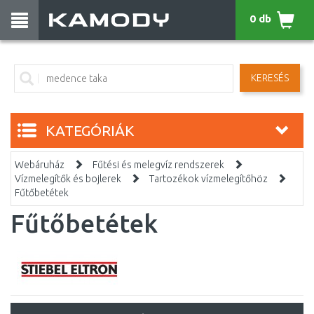
0 db
KERESÉS
KATEGÓRIÁK
Webáruház
Fűtési és melegvíz rendszerek
Vízmelegítők és bojlerek
Tartozékok vízmelegítőhöz
Fűtőbetétek
Fűtőbetétek