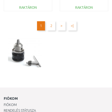
13 mm
derékszögű
rögzítőeszköz
RAKTÁRON
RAKTÁRON
KOSÁRBA
KOSÁRBA
Összehasonlítás
Összehasonlítás
1
2
>
>|
FIÓKOM
FIÓKOM
RENDELÉS STÁTUSZA