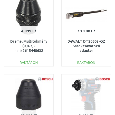
4 899 Ft
13 200 Ft
Dremel Multitokmány
DeWALT DT20502-QZ
(0,8-3,2
Sarokcsavarozó
mm) 2615448632
adapter
ütvecsavarozóhoz
350mm 90°, 1/4", 3
RAKTÁRON
RAKTÁRON
részes
KOSÁRBA
KOSÁRBA
Összehasonlítás
Összehasonlítás