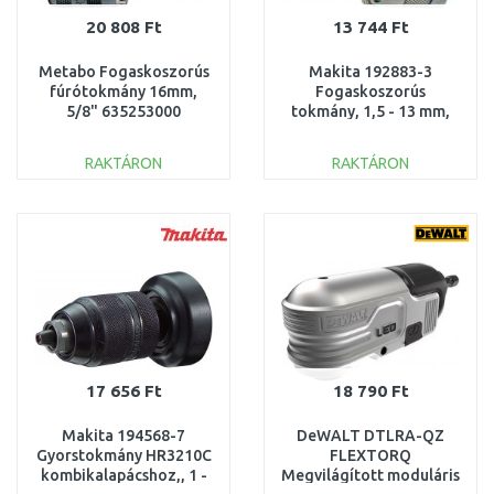
20 808 Ft
13 744 Ft
Metabo Fogaskoszorús
Makita 192883-3
fúrótokmány 16mm,
Fogaskoszorús
5/8" 635253000
tokmány, 1,5 - 13 mm,
5/8"
RAKTÁRON
RAKTÁRON
KOSÁRBA
KOSÁRBA
Összehasonlítás
Összehasonlítás
17 656 Ft
18 790 Ft
Makita 194568-7
DeWALT DTLRA-QZ
Gyorstokmány HR3210C
FLEXTORQ
kombikalapácshoz,, 1 -
Megvilágított moduláris