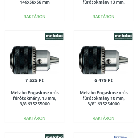
146x58x58 mm
fúrótokmány 13 mm,
1600A003NF
1/2" 636517000
RAKTÁRON
RAKTÁRON
KOSÁRBA
KOSÁRBA
Összehasonlítás
Összehasonlítás
7 525 Ft
6 479 Ft
Metabo Fogaskoszorús
Metabo Fogaskoszorús
fúrótokmány, 13 mm,
fúrótokmány 10 mm,
3/8 635255000
3/8" 635254000
RAKTÁRON
RAKTÁRON
KOSÁRBA
KOSÁRBA
Összehasonlítás
Összehasonlítás