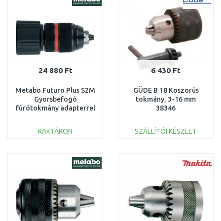
24 880 Ft
6 430 Ft
Metabo Futuro Plus S2M
GÜDE B 18 Koszorús
Gyorsbefogó
tokmány, 3-16 mm
fúrótokmány adapterrel
38346
13mm 631930000
RAKTÁRON
SZÁLLÍTÓI KÉSZLET
KOSÁRBA
KOSÁRBA
Összehasonlítás
Összehasonlítás