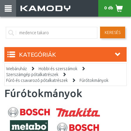
0 db
KERESÉS
KATEGÓRIÁK
Webáruház
Hobbi és szerszámok
Szerszámgép pótalkatrészek
Fúró és csavarozó pótalkatrészek
Fúrótokmányok
Fúrótokmányok