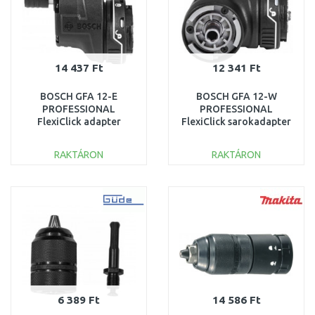
14 437 Ft
12 341 Ft
BOSCH GFA 12-E
BOSCH GFA 12-W
PROFESSIONAL
PROFESSIONAL
FlexiClick adapter
FlexiClick sarokadapter
1600A00F5L
1600A00F5K
RAKTÁRON
RAKTÁRON
KOSÁRBA
KOSÁRBA
Összehasonlítás
Összehasonlítás
6 389 Ft
14 586 Ft