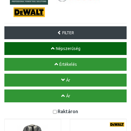
FILTER
Népszerűség
Értékelés
Ár
Ár
Raktáron