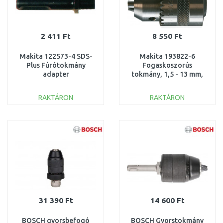
2 411 Ft
8 550 Ft
Makita 122573-4 SDS-
Makita 193822-6
Plus Fúrótokmány
Fogaskoszorús
adapter
tokmány, 1,5 - 13 mm,
HR2010/HR2440/HR2450
1/2" = old 192552-6
fúrókalapácshoz
RAKTÁRON
RAKTÁRON
KOSÁRBA
KOSÁRBA
Összehasonlítás
Összehasonlítás
31 390 Ft
14 600 Ft
BOSCH gyorsbefogó
BOSCH Gyorstokmány