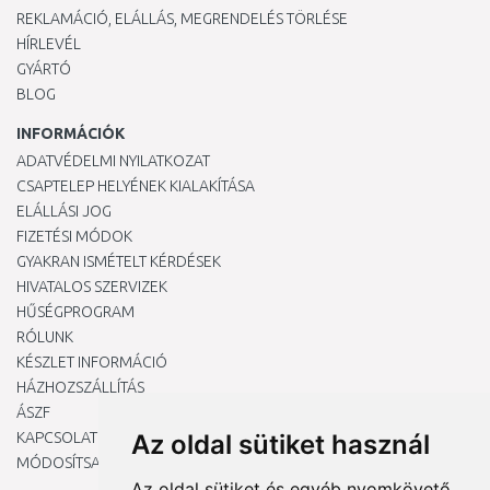
REKLAMÁCIÓ, ELÁLLÁS, MEGRENDELÉS TÖRLÉSE
HÍRLEVÉL
GYÁRTÓ
BLOG
INFORMÁCIÓK
ADATVÉDELMI NYILATKOZAT
CSAPTELEP HELYÉNEK KIALAKÍTÁSA
ELÁLLÁSI JOG
FIZETÉSI MÓDOK
GYAKRAN ISMÉTELT KÉRDÉSEK
HIVATALOS SZERVIZEK
HŰSÉGPROGRAM
RÓLUNK
KÉSZLET INFORMÁCIÓ
HÁZHOZSZÁLLÍTÁS
ÁSZF
KAPCSOLAT
Az oldal sütiket használ
MÓDOSÍTSA A COOKIE-BEÁLLÍTÁSAIMAT
Az oldal sütiket és egyéb nyomkövető