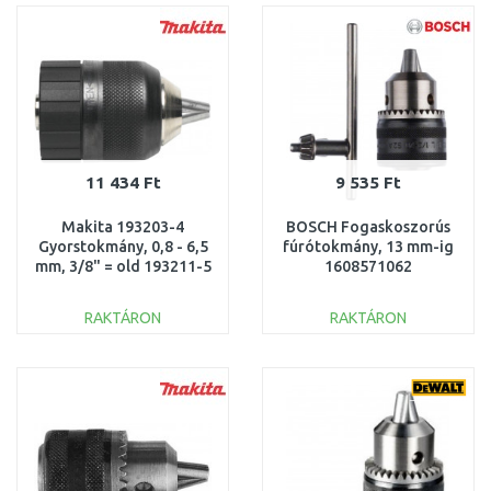
Összehasonlítás
Összehasonlítás
11 434 Ft
9 535 Ft
Makita 193203-4
BOSCH Fogaskoszorús
Gyorstokmány, 0,8 - 6,5
fúrótokmány, 13 mm-ig
mm, 3/8" = old 193211-5
1608571062
RAKTÁRON
RAKTÁRON
KOSÁRBA
KOSÁRBA
Összehasonlítás
Összehasonlítás