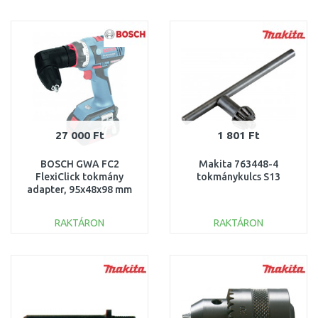
KOSÁRBA
KOSÁRBA
Összehasonlítás
Összehasonlítás
27 000 Ft
1 801 Ft
BOSCH GWA FC2
Makita 763448-4
FlexiClick tokmány
tokmánykulcs S13
adapter, 95x48x98 mm
1600A001SK
RAKTÁRON
RAKTÁRON
KOSÁRBA
KOSÁRBA
Összehasonlítás
Összehasonlítás