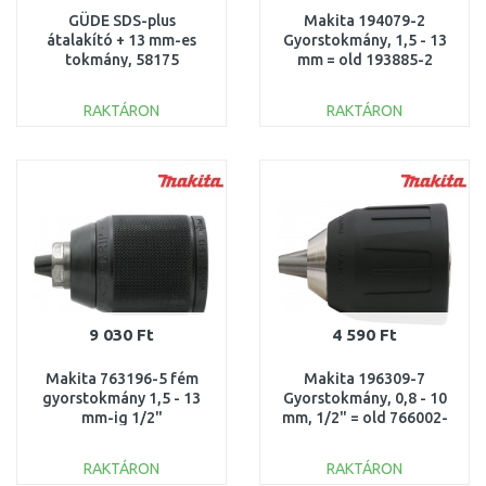
GÜDE SDS-plus
Makita 194079-2
átalakító + 13 mm-es
Gyorstokmány, 1,5 - 13
tokmány, 58175
mm = old 193885-2
RAKTÁRON
RAKTÁRON
KOSÁRBA
KOSÁRBA
Összehasonlítás
Összehasonlítás
9 030 Ft
4 590 Ft
Makita 763196-5 fém
Makita 196309-7
gyorstokmány 1,5 - 13
Gyorstokmány, 0,8 - 10
mm-ig 1/2"
mm, 1/2" = old 766002-
3, 763243-2
RAKTÁRON
RAKTÁRON