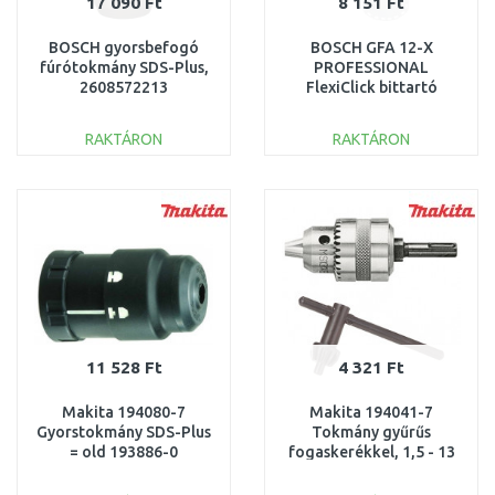
17 090 Ft
8 151 Ft
BOSCH gyorsbefogó
BOSCH GFA 12-X
fúrótokmány SDS-Plus,
PROFESSIONAL
2608572213
FlexiClick bittartó
adapter 1600A00F5J
RAKTÁRON
RAKTÁRON
KOSÁRBA
KOSÁRBA
Összehasonlítás
Összehasonlítás
11 528 Ft
4 321 Ft
Makita 194080-7
Makita 194041-7
Gyorstokmány SDS-Plus
Tokmány gyűrűs
= old 193886-0
fogaskerékkel, 1,5 - 13
mm, adapterrel SDS-
Plus rögzítéshez