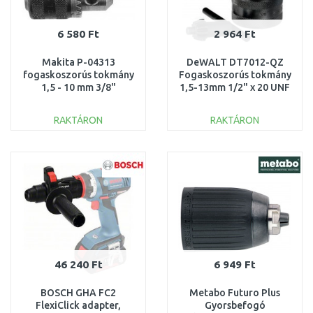
6 580 Ft
2 964 Ft
Makita P-04313
DeWALT DT7012-QZ
fogaskoszorús tokmány
Fogaskoszorús tokmány
1,5 - 10 mm 3/8"
1,5-13mm 1/2" x 20 UNF
RAKTÁRON
RAKTÁRON
KOSÁRBA
KOSÁRBA
Összehasonlítás
Összehasonlítás
46 240 Ft
6 949 Ft
BOSCH GHA FC2
Metabo Futuro Plus
FlexiClick adapter,
Gyorsbefogó