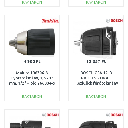
RAKTÁRON
RAKTÁRON
KOSÁRBA
KOSÁRBA
Összehasonlítás
Összehasonlítás
4 900 Ft
12 657 Ft
Makita 196306-3
BOSCH GFA 12-B
Gyorstokmány, 1,5 - 13
PROFESSIONAL
mm, 1/2" = old 766004-9
FlexiClick fúrótokmány
adapter 1600A00F5H
RAKTÁRON
RAKTÁRON
KOSÁRBA
KOSÁRBA
Összehasonlítás
Összehasonlítás