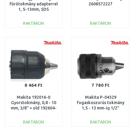
fúrótokmány adapterrel
2608572227
1, 5-13mm, SDS
2608572212
RAKTÁRON
RAKTÁRON
KOSÁRBA
KOSÁRBA
Összehasonlítás
Összehasonlítás
8 464 Ft
7 780 Ft
Makita 192016-0
Makita P-04329
Gyorstokmány, 0,8 - 10
fogaskoszorús tokmány
mm, 3/8" = old 192604-
1,5 - 13 mm-ig 1/2"
3, 192890-6, 763180-0
RAKTÁRON
RAKTÁRON
KOSÁRBA
KOSÁRBA