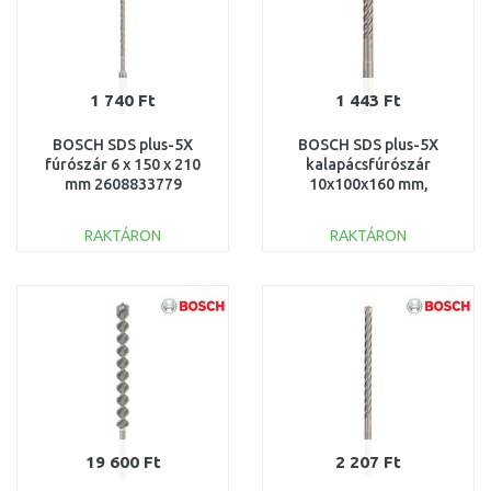
1 740 Ft
1 443 Ft
BOSCH SDS plus-5X
BOSCH SDS plus-5X
fúrószár 6 x 150 x 210
kalapácsfúrószár
mm 2608833779
10x100x160 mm,
2608833798
RAKTÁRON
RAKTÁRON
KOSÁRBA
KOSÁRBA
Összehasonlítás
Összehasonlítás
19 600 Ft
2 207 Ft