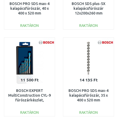
BOSCH PRO SDS max-4
BOSCH SDS plus-5X
kalapácsfúrószár, 40 x
kalapácsfúrószár
400 x 520 mm
12x200x260 mm
2608685877
2608833809
RAKTÁRON
RAKTÁRON
KOSÁRBA
KOSÁRBA
Összehasonlítás
Összehasonlítás
11 500 Ft
14 135 Ft
BOSCH EXPERT
BOSCH PRO SDS max-4
MultiConstruction CYL-9
kalapácsfúrószár, 35 x
fúrószárkészlet,
400 x 520 mm
4/5/6/6/8/10/12 mm, 7
2608685876
db 2608900647
RAKTÁRON
RAKTÁRON