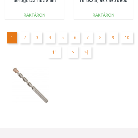
befogószárhoz 8mm
fúrószár, 65 x 450 x 600
2608550079
mm 1618596459
RAKTÁRON
RAKTÁRON
KOSÁRBA
KOSÁRBA
Összehasonlítás
Összehasonlítás
1
2
3
4
5
6
7
8
9
10
11
....
>
>|