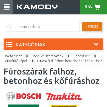
0 db
KERESÉS
KATEGÓRIÁK
Webáruház
Hobbi és szerszámok
Kiegészítők
Ütvefúrógépek
Fúroszárak falhoz, betonhoz és kőfúráshoz
Fúroszárak falhoz,
betonhoz és kőfúráshoz