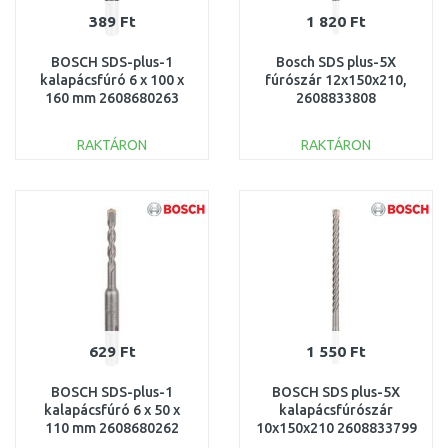
389 Ft
1 820 Ft
BOSCH SDS-plus-1
Bosch SDS plus-5X
kalapácsfúró 6 x 100 x
fúrószár 12x150x210,
160 mm 2608680263
2608833808
RAKTÁRON
RAKTÁRON
KOSÁRBA
KOSÁRBA
Összehasonlítás
Összehasonlítás
629 Ft
1 550 Ft
BOSCH SDS-plus-1
BOSCH SDS plus-5X
kalapácsfúró 6 x 50 x
kalapácsfúrószár
110 mm 2608680262
10x150x210 2608833799