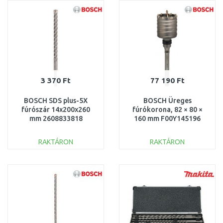
Összehasonlítás
Összehasonlítás
3 370 Ft
77 190 Ft
BOSCH SDS plus-5X
BOSCH Üreges
fúrószár 14x200x260
fúrókorona, 82 × 80 ×
mm 2608833818
160 mm F00Y145196
RAKTÁRON
RAKTÁRON
KOSÁRBA
KOSÁRBA
Összehasonlítás
Összehasonlítás