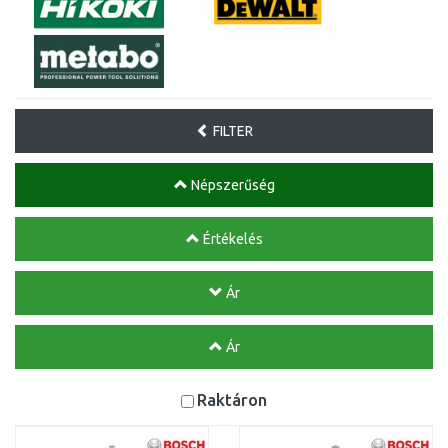
FILTER
Népszerűség
Értékelés
Ár
Ár
Raktáron