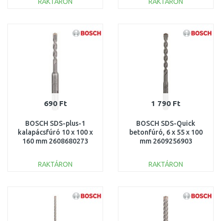
RAKTÁRON
RAKTÁRON
KOSÁRBA
KOSÁRBA
Összehasonlítás
Összehasonlítás
690 Ft
1 790 Ft
BOSCH SDS-plus-1
BOSCH SDS-Quick
kalapácsfúró 10 x 100 x
betonfúró, 6 x 55 x 100
160 mm 2608680273
mm 2609256903
RAKTÁRON
RAKTÁRON
KOSÁRBA
KOSÁRBA
Összehasonlítás
Összehasonlítás