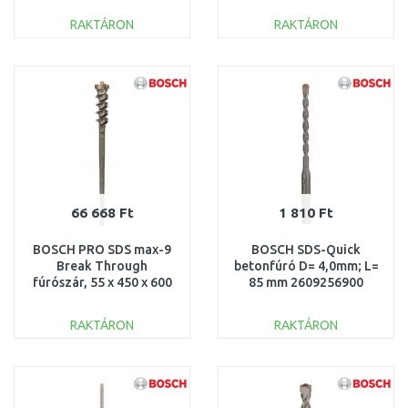
RAKTÁRON
RAKTÁRON
KOSÁRBA
KOSÁRBA
Összehasonlítás
Összehasonlítás
66 668 Ft
1 810 Ft
BOSCH PRO SDS max-9
BOSCH SDS-Quick
Break Through
betonfúró D= 4,0mm; L=
fúrószár, 55 x 450 x 600
85 mm 2609256900
mm 1618596457
RAKTÁRON
RAKTÁRON
KOSÁRBA
KOSÁRBA
Összehasonlítás
Összehasonlítás