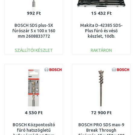
992 Ft
15 432 Ft
BOSCH SDS plus-5X
Makita D-42385 SDS-
fúrószár 5 x 100 x 160
Plus fúró és véső
mm 2608833772
készlet, 10db.
SZÁLLÍTÓI KÉSZLET
RAKTÁRON
KOSÁRBA
KOSÁRBA
Összehasonlítás
Összehasonlítás
4 530 Ft
72 900 Ft
BOSCH Központosító
BOSCH PRO SDS max-9
fúró hatszögletű
Break Through