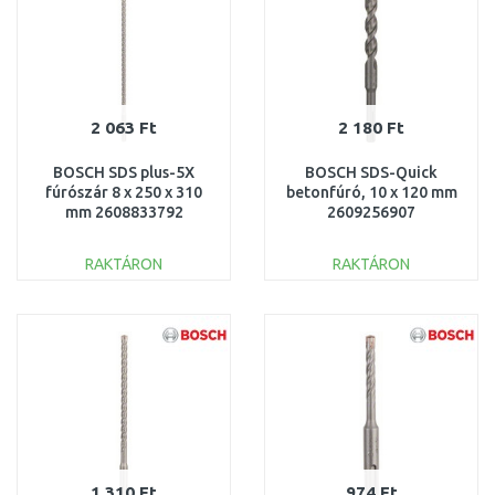
2 063 Ft
2 180 Ft
BOSCH SDS plus-5X
BOSCH SDS-Quick
fúrószár 8 x 250 x 310
betonfúró, 10 x 120 mm
mm 2608833792
2609256907
RAKTÁRON
RAKTÁRON
KOSÁRBA
KOSÁRBA
Összehasonlítás
Összehasonlítás
1 310 Ft
974 Ft