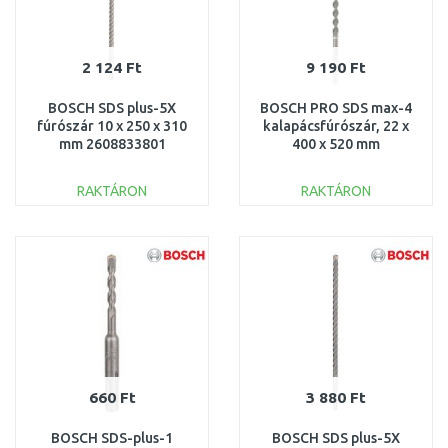
2 124 Ft
9 190 Ft
BOSCH SDS plus-5X
BOSCH PRO SDS max-4
fúrószár 10 x 250 x 310
kalapácsfúrószár, 22 x
mm 2608833801
400 x 520 mm
2608685867
RAKTÁRON
RAKTÁRON
KOSÁRBA
KOSÁRBA
Összehasonlítás
Összehasonlítás
660 Ft
3 880 Ft
BOSCH SDS-plus-1
BOSCH SDS plus-5X