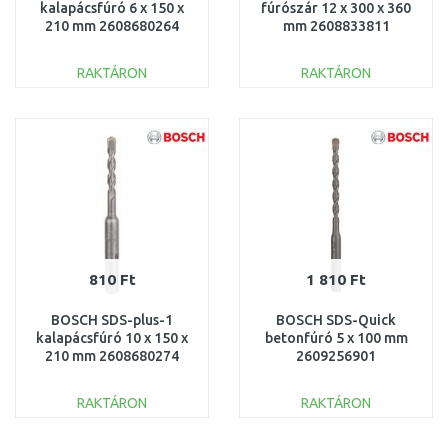
kalapácsfúró 6 x 150 x
fúrószár 12 x 300 x 360
210 mm 2608680264
mm 2608833811
RAKTÁRON
RAKTÁRON
KOSÁRBA
KOSÁRBA
Összehasonlítás
Összehasonlítás
810 Ft
1 810 Ft
BOSCH SDS-plus-1
BOSCH SDS-Quick
kalapácsfúró 10 x 150 x
betonfúró 5 x 100 mm
210 mm 2608680274
2609256901
RAKTÁRON
RAKTÁRON
KOSÁRBA
KOSÁRBA