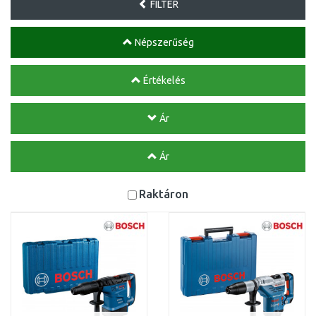
FILTER
Népszerűség
Értékelés
Ár
Ár
Raktáron