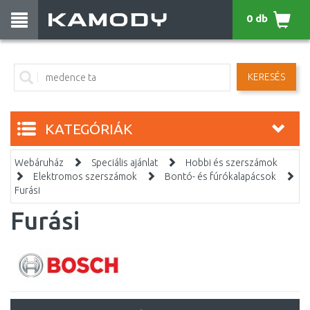
0 db
KERESÉS
KATEGÓRIÁK
Webáruház
Speciális ajánlat
Hobbi és szerszámok
Elektromos szerszámok
Bontó- és fúrókalapácsok
Furási
Furási