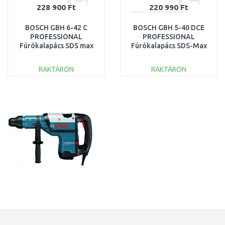
228 900 Ft
220 990 Ft
BOSCH GBH 6-42 C
BOSCH GBH 5-40 DCE
PROFESSIONAL
PROFESSIONAL
Fúrókalapács SDS max
Fúrókalapács SDS-Max
rendszerrel 0611278020
0611264009
RAKTÁRON
RAKTÁRON
KOSÁRBA
KOSÁRBA
Összehasonlítás
Összehasonlítás