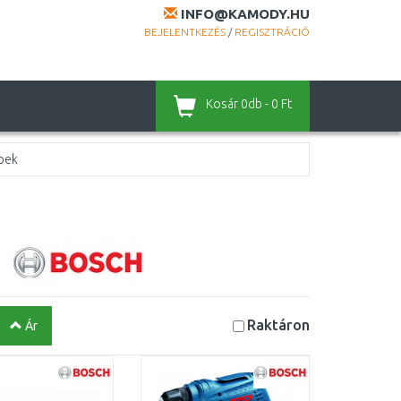
INFO@KAMODY.HU
BEJELENTKEZÉS
/
REGISZTRÁCIÓ
Kosár
0db - 0 Ft
pek
Raktáron
Ár