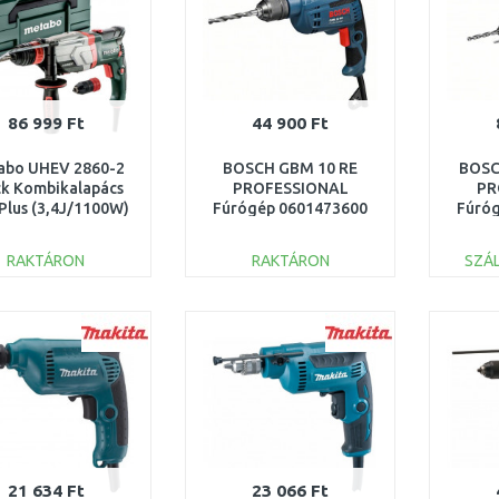
86 999 Ft
44 900 Ft
abo UHEV 2860-2
BOSCH GBM 10 RE
BOSC
ck Kombikalapács
PROFESSIONAL
PR
Plus (3,4J/1100W)
Fúrógép 0601473600
Fúró
etaBOX 145L,
600713500
RAKTÁRON
RAKTÁRON
SZÁL
KOSÁRBA
KOSÁRBA
Összehasonlítás
Összehasonlítás
21 634 Ft
23 066 Ft