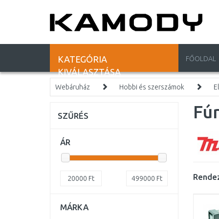
KATEGÓRIA
FŐOLDAL
KIVÁLASZTÁSA
Webáruház
Hobbi és szerszámok
E
Fú
SZŰRÉS
ÁR
Rendez
20000
Ft
499000
Ft
MÁRKA