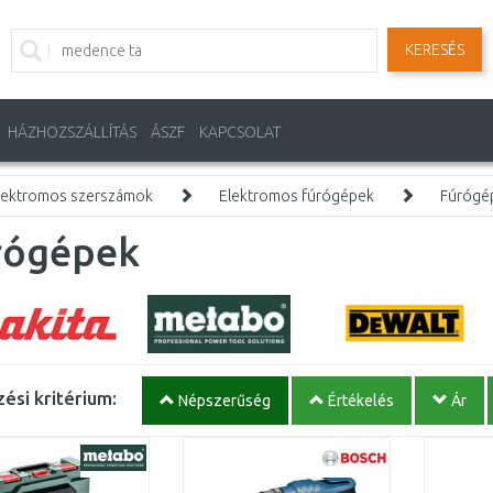
KERESÉS
HÁZHOZSZÁLLÍTÁS
ÁSZF
KAPCSOLAT
lektromos szerszámok
Elektromos fúrógépek
Fúrógé
rógépek
ési kritérium:
Népszerűség
Értékelés
Ár