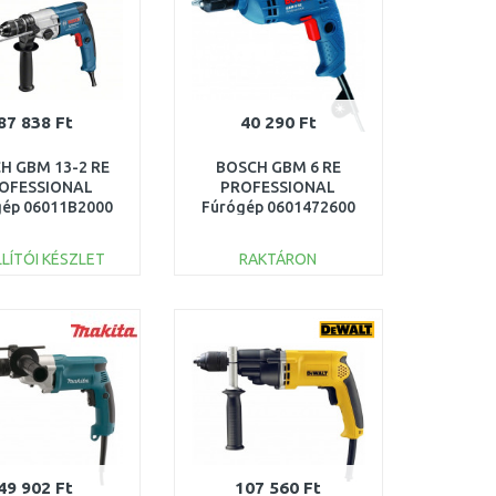
87 838 Ft
40 290 Ft
H GBM 13-2 RE
BOSCH GBM 6 RE
OFESSIONAL
PROFESSIONAL
gép 06011B2000
Fúrógép 0601472600
LÍTÓI KÉSZLET
RAKTÁRON
KOSÁRBA
KOSÁRBA
Összehasonlítás
Összehasonlítás
49 902 Ft
107 560 Ft