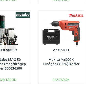
KOSÁRBA
KOSÁRBA
Összehasonlítás
Összehasonlítás
514 300 Ft
27 068 Ft
tabo MAG 50
Makita M6002K
ses magfúrógép,
Fúrógép (450W) koffer
fer 600636500
RAKTÁRON
RAKTÁRON
KOSÁRBA
KOSÁRBA
Összehasonlítás
Összehasonlítás