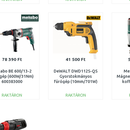
KOSÁRBA
KOSÁRBA
Összehasonlítás
Összehasonlítás
78 390 Ft
41 500 Ft
abo BE 600/13-2
DeWALT DWD112S-QS
Me
gép (600W/31Nm)
Gyorstokmányos
Mágne
600383000
fúrógép (10mm/701W)
kof
RAKTÁRON
RAKTÁRON
KOSÁRBA
KOSÁRBA
Összehasonlítás
Összehasonlítás