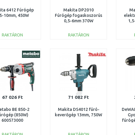
ita 6412 Fúrógép
Makita DP2010
Ma
,5-10mm, 450W
Fúrógép fogaskoszorús
elekt
0,5-6mm 370W
1,
RAKTÁRON
RAKTÁRON
KOSÁRBA
KOSÁRBA
Összehasonlítás
Összehasonlítás
67 026 Ft
71 082 Ft
tabo BE 850-2
Makita DS4012 fúró-
DeWA
úrógép (850W)
keverőgép 13mm, 750W
Gy
600573000
fúróg
RAKTÁRON
RAKTÁRON