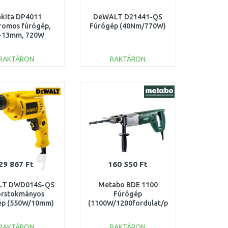
kita DP4011
DeWALT D21441-QS
romos fúrógép,
Fúrógép (40Nm/770W)
5-13mm, 720W
RAKTÁRON
RAKTÁRON
KOSÁRBA
KOSÁRBA
Összehasonlítás
Összehasonlítás
29 867 Ft
160 550 Ft
LT DWD014S-QS
Metabo BDE 1100
orstokmányos
Fúrógép
ép (550W/10mm)
(1100W/1200fordulat/perc)
600806000
RAKTÁRON
RAKTÁRON