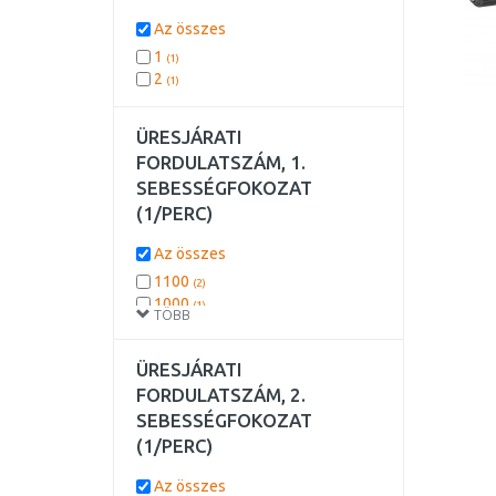
Az összes
1
(1)
2
(1)
ÜRESJÁRATI
FORDULATSZÁM, 1.
SEBESSÉGFOKOZAT
(1/PERC)
Az összes
1100
(2)
1000
(1)
TÖBB
1200
(1)
250
(1)
ÜRESJÁRATI
2500
(1)
2600
FORDULATSZÁM, 2.
(1)
2800
SEBESSÉGFOKOZAT
(1)
3000
(1)
(1/PERC)
3400
(1)
4000
(1)
Az összes