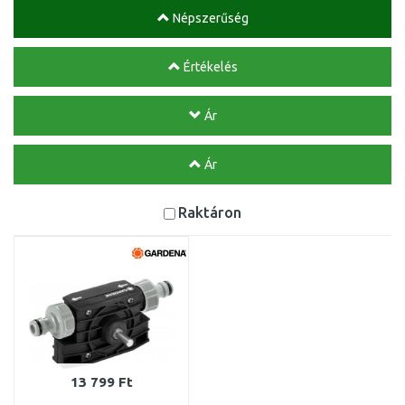
Népszerűség
Értékelés
Ár
Ár
Raktáron
13 799 Ft