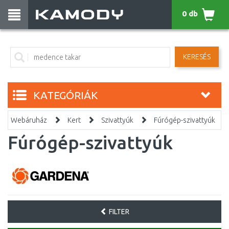
0 db
KERESÉS
KATEGÓRIÁK
Webáruház
Kert
Szivattyúk
Fúrógép-szivattyúk
Fúrógép-szivattyúk
FILTER