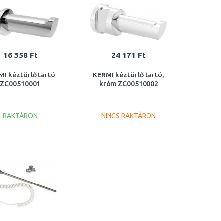
16 358 Ft
24 171 Ft
I kéztörlő tartó
KERMI kéztörlő tartó,
ZC00510001
króm ZC00510002
RAKTÁRON
NINCS RAKTÁRON
KOSÁRBA
KOSÁRBA
Összehasonlítás
Összehasonlítás