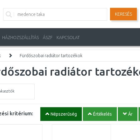
KERESÉS
HÁZHOZSZÁLLÍTÁS
ÁSZF
KAPCSOLAT
k
Fürdőszobai radiátor tartozékok
dőszobai radiátor tartozé
Akasztók
ési kritérium:
Népszerűség
Értékelés
Ár