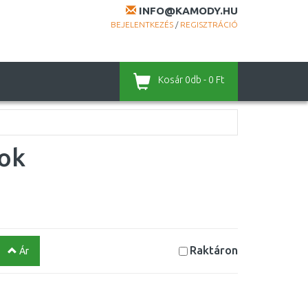
INFO@KAMODY.HU
BEJELENTKEZÉS
/
REGISZTRÁCIÓ
Kosár
0db - 0 Ft
kok
Raktáron
Ár