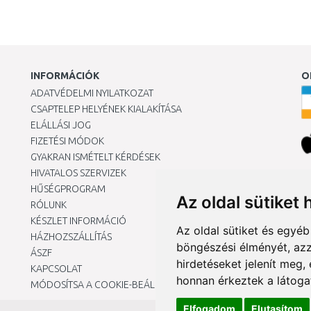
INFORMÁCIÓK
O
ADATVÉDELMI NYILATKOZAT
CSAPTELEP HELYÉNEK KIALAKÍTÁSA
ELÁLLÁSI JOG
FIZETÉSI MÓDOK
GYAKRAN ISMÉTELT KÉRDÉSEK
HIVATALOS SZERVIZEK
Ár
HŰSÉGPROGRAM
Az oldal sütiket 
RÓLUNK
KÉSZLET INFORMÁCIÓ
Az oldal sütiket és egyé
HÁZHOZSZÁLLÍTÁS
böngészési élményét, azz
ÁSZF
hirdetéseket jelenít meg
KAPCSOLAT
honnan érkeztek a látoga
MÓDOSÍTSA A COOKIE-BEÁLLÍTÁSAIMAT
Elfogadom
Elutasítom