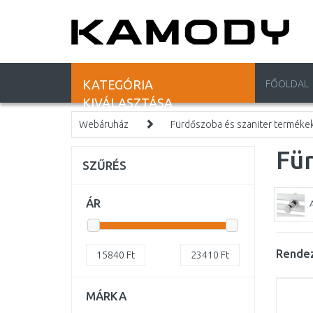
KATEGÓRIA
FŐOLDAL
KIVÁLASZTÁSA
Webáruház
Fürdőszoba és szaniter terméke
Für
SZŰRÉS
ÁR
Rendez
15840
Ft
23410
Ft
MÁRKA