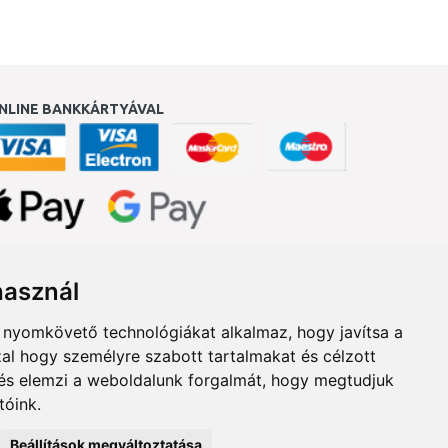
NLINE BANKKÁRTYÁVAL
ukereső.hu
használ
b nyomkövető technológiákat alkalmaz, hogy javítsa a
al hogy személyre szabott tartalmakat és célzott
, és elemzi a weboldalunk forgalmát, hogy megtudjuk
tóink.
Beállítások megváltoztatása