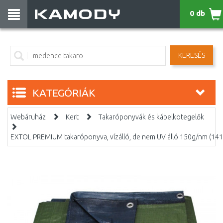
0 db
KERESÉS
KATEGÓRIÁK
Webáruház
Kert
Takaróponyvák és kábelkötegelők
EXTOL PREMIUM takaróponyva, vízálló, de nem UV álló 150g/nm (141