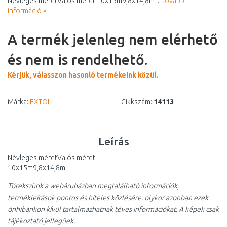
Névleges méretValós méret 10x15m9,8x14,8m ...
további
információ »
A termék jelenleg nem elérhető
és nem is rendelhető.
Kérjük, válasszon hasonló termékeink közül.
Márka:
EXTOL
Cikkszám:
14113
Leírás
Névleges méretValós méret
10x15m9,8x14,8m
Törekszünk a webáruházban megtalálható információk,
termékleírások pontos és hiteles közlésére, olykor azonban ezek
önhibánkon kívül tartalmazhatnak téves információkat. A képek csak
tájékoztató jellegűek.